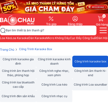
0
Trả góp
Đăng nhập
Giỏ hàng
Bạn tìm thiết bị âm thanh gì?
Loa Kéo
Loa Karaoke
Dàn Karaoke
Micro Không Dây
Cục Đẩy Công Suất
Dàn Hội
›
Công Trình Karaoke Box
Trang Chủ
Công trình karaoke gia
Công trình karaoke kinh
Công trình karaoke box
đình
doanh
Công trình âm thanh hội
Công trình nghe nhạc,
Công trình âm thanh hi-
thảo, phòng họp
xem phim
end
Công trình loa bluetooth
Công trình Loa kéo
Công trình Loa soundbar
cao cấp
Công trình đèn sân khấu
Công trình nhạc cụ