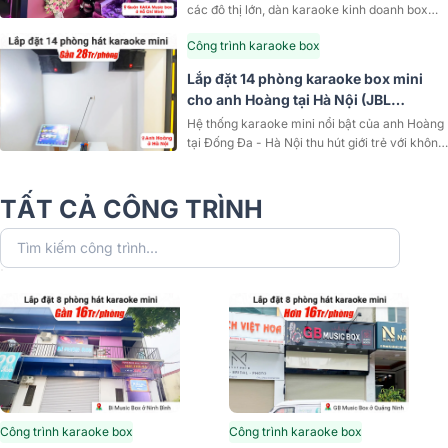
các đô thị lớn, dàn karaoke kinh doanh box
mini đang trở thành mô hình...
Công trình karaoke box
Lắp đặt 14 phòng karaoke box mini
cho anh Hoàng tại Hà Nội (JBL
CV1852T, BKSound DKA 5500, 4K
Hệ thống karaoke mini nổi bật của anh Hoàng
Plus 4TB,…)
tại Đống Đa - Hà Nội thu hút giới trẻ với không
gian hiện đại và âm thanh vượt...
TẤT CẢ CÔNG TRÌNH
Công trình karaoke box
Công trình karaoke box