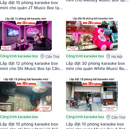
Lắp đặt 10 phòng karaoke box
Hà Nội (JBL CV1852T, BKSound
mini cho quán JT Music Box tại
DKA 5500)
Đồng Nai (BIK BK-C25, Bksound
DKA 5500)
Công trình karaoke box
Công trình karaoke box
Cần Thơ
Hà Nội
Lắp đặt 12 phòng karaoke box
Lắp đặt 30 phòng karaoke box
mini cho Shi Music Box tại Cần
mini cho quán White Music Box
Thơ (BIK BJ-S886II, BKsound
tại Hà Nội (BIK BK-C25,
DP3600 New, M200)
BKSound DKA 5500,…)
Công trình karaoke box
Công trình karaoke box
Cần Thơ
Lắp đặt 10 phòng karaoke box
Lắp đặt 10 phòng karaoke box