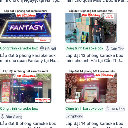
mini cho chị Nguyệt tại Hà Nội
mini cho quán Music Box & Patin
(BIK BK-C25, BKSound DKA
tại Cần Thơ (BIK BK-C25,
5500)
BKSound DKA 5500)
Công trình karaoke box
Công trình karaoke box
Hà Nội
Cần Thơ
Lắp đặt 5 phòng karaoke box
Lắp đặt 13 phòng karaoke box
mini cho quán Fantasy tại Hà
mini cho anh Hải tại Cần Thơ
Nội (BIK BK-C25, JBL CV1652T,
(BIK BJ-S886II, BKSound DKA
DKA 5500, 4K Plus 4TB, Màn
6500)
21.5 inch)
Công trình karaoke box
Công trình karaoke box
Đà Nẵng
32tr/phòng
Bắc Giang
Lắp đặt 6 phòng karaoke box
Lắp đặt 14 phòng karaoke box