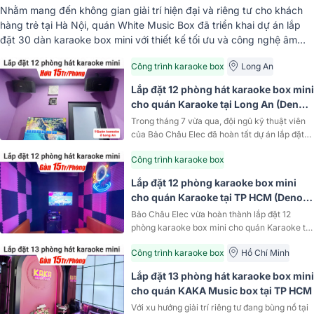
5500,…)
Nhằm mang đến không gian giải trí hiện đại và riêng tư cho khách
hàng trẻ tại Hà Nội, quán White Music Box đã triển khai dự án lắp
đặt 30 dàn karaoke box mini với thiết kế tối ưu và công nghệ âm
thanh hiện đại....
Công trình karaoke box
Long An
Lắp đặt 12 phòng hát karaoke box mini
cho quán Karaoke tại Long An (Denon
DP-C10, Bksound DKA 5500)
Trong tháng 7 vừa qua, đội ngũ kỹ thuật viên
của Bảo Châu Elec đã hoàn tất dự án lắp đặt
12 phòng với dàn karaoke kinh...
Công trình karaoke box
Lắp đặt 12 phòng karaoke box mini
cho quán Karaoke tại TP HCM (Denon
DP-C10. Bksound DKA 5500)
Bảo Châu Elec vừa hoàn thành lắp đặt 12
phòng karaoke box mini cho quán Karaoke tại
TP HCM, mang đến trải nghiệm âm thanh đỉnh
Công trình karaoke box
Hồ Chí Minh
cao với...
Lắp đặt 13 phòng hát karaoke box mini
cho quán KAKA Music box tại TP HCM
Với xu hướng giải trí riêng tư đang bùng nổ tại