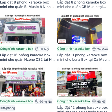
Lắp đặt 8 phòng karaoke box
Lắp đặt 8 phòng karaoke box
mini cho quán Bi Music ở Ninh
mini cho quán GB Music tại
Bình (Philips CSS1308/70,
Quảng Ninh (BIK BK C-25,
Bksound DKA 6500)
Bksound DKA 5500)
Công trình karaoke box
Công trình karaoke box
Hà Nội
Cà Mau
Lắp đặt 16 phòng karaoke box
Lắp đặt 11 phòng karaoke box
mini cho quán Hzone CS2 tại Hà
mini cho Luna Box tại Cà Mau
Nội (Pasion 8, BKSound DKA
(JBL Pasion 10, BIK BDA-X33,
5500)
BCE UGX12)
Công trình karaoke box
Công trình karaoke box
Đồng Nai
Hà Nội
Lắp đặt 12 phòng karaoke box
16tr/phòng
mini cho Melody Music Box tại