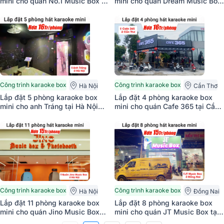
mini cho quán No.1 Music Box ở
mini cho quán Dream Music Box
Bắc Giang (BIK BK-C25,
tại Đà Nẵng (JBL CV1852T,
BKSound DKA 5500)
Bksound DKA550, Việt KTV
AIO23)
Công trình karaoke box
Công trình karaoke box
Hà Nội
Cần Thơ
Lắp đặt 5 phòng karaoke box
Lắp đặt 4 phòng karaoke box
mini cho anh Tráng tại Hà Nội
mini cho quán Cafe 365 tại Cần
(Denon DP-C10, BKSound DKA
Thơ (Denon DP-C10, BKSound
5500)
DKA 5500,…)
Công trình karaoke box
Công trình karaoke box
Hà Nội
Đồng Nai
Lắp đặt 11 phòng karaoke box
Lắp đặt 8 phòng karaoke box
mini cho quán Jino Music Box
mini cho quán JT Music Box tại
tại Hà Nội (Denon DP-C10,
Đồng Nai (Denon DP-C10,