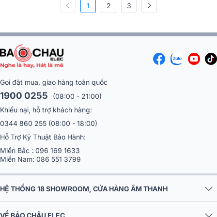
BKSound DKA 5500,…)
1
2
BKSound DKA 5500,…)
3
Gọi đặt mua, giao hàng toàn quốc
1900 0255
(08:00 - 21:00)
Khiếu nại, hỗ trợ khách hàng:
0344 860 255
(08:00 - 18:00)
Hỗ Trợ Kỹ Thuật Bảo Hành:
Miền Bắc :
096 169 1633
Miền Nam:
086 551 3799
HỆ THỐNG 18 SHOWROOM, CỬA HÀNG ÂM THANH
VỀ BẢO CHÂU ELEC