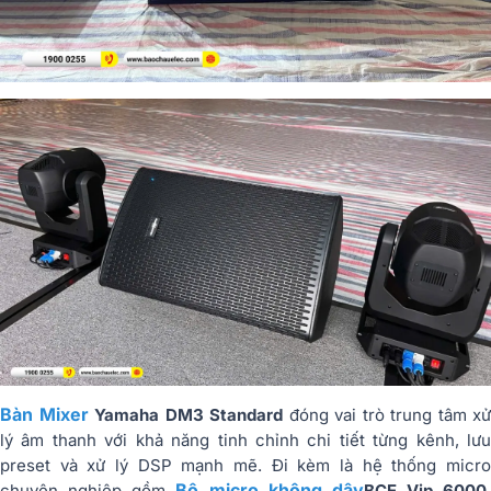
Bàn Mixer
Yamaha DM3 Standard
đóng vai trò trung tâm xử
lý âm thanh với khả năng tinh chỉnh chi tiết từng kênh, lưu
preset và xử lý DSP mạnh mẽ. Đi kèm là hệ thống micro
Bộ micro không dây
chuyên nghiệp gồm
BCE Vip 6000
,