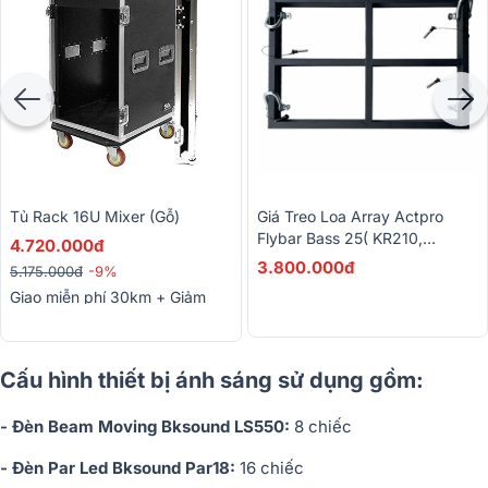
Tủ Rack 16U Mixer (gỗ)
Giá Treo Loa Array Actpro
Flybar Bass 25( KR210,
4.720.000đ
KR610,HQL210)
3.800.000đ
5.175.000đ
-9%
Giao miễn phí 30km + Giảm
thêm 10% khi mua cùng bộ
dàn
Cấu hình thiết bị ánh sáng sử dụng gồm:
- Đèn Beam Moving Bksound LS550:
8 chiếc
- Đèn Par Led Bksound Par18:
16 chiếc