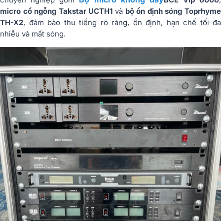
micro cổ ngỗng Takstar UCTH1
và
bộ ổn định sóng Toprhym
TH-X2
, đảm bảo thu tiếng rõ ràng, ổn định, hạn chế tối đa
nhiễu và mất sóng.