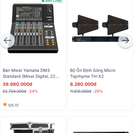
Bán Chạy
Bàn Mixer Yamaha DM3
Bộ Ổn Định Sóng Micro
Standard (Mixer Digital, 22
Toprhyme TH-X2
Kênh)
39.980.000đ
8.290.000đ
52.704.000đ
-24%
11.610.000đ
-29%
5/5
(1)