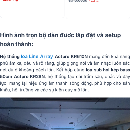
3.110.000đ
-23%
Hình ảnh trọn bộ dàn được lắp đặt và setup
hoàn thành:
loa Line Array
Hệ thống
Actpro KR610N
mang đến khả năn
phủ âm xa, đều và rõ ràng, giúp giọng nói và âm nhạc luôn sắc
nét dù ở khoảng cách lớn. Kết hợp cùng
loa sub hơi kép bas
50cm Actpro KR28N
, hệ thống tạo dải trầm sâu, chắc và đầ
lực, mang lại hiệu ứng âm thanh sống động, phù hợp cho sân
khấu, hội trường và các sự kiện quy mô lớn.