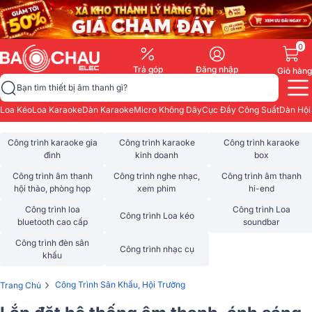
0
Trả góp
Đăng nhập
Giỏ hàng
Bạn tìm thiết bị âm thanh gì?
Loa Kéo
Loa Karaoke
Dàn Karaoke
Micro Không Dây
Cục Đẩy Công Suất
Dàn Hội
Công trình karaoke gia
Công trình karaoke
Công trình karaoke
đình
kinh doanh
box
Công trình âm thanh
Công trình nghe nhạc,
Công trình âm thanh
hội thảo, phòng họp
xem phim
hi-end
Công trình loa
Công trình Loa
Công trình Loa kéo
bluetooth cao cấp
soundbar
Công trình đèn sân
Công trình nhạc cụ
khấu
›
Công Trình Sân Khấu, Hội Trường
Trang Chủ