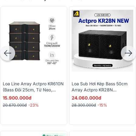
Loa Line Array Actpro KR610N
Loa Sub Hơi Kép Bass 50cm
(Bass Đôi 25cm, Từ Neo,
Array Actpro KR28N
700W/2800W)
(1600W/6400W, Từ NEO)
15.900.000đ
24.060.000đ
20.670.000đ
-23%
28.300.000đ
-15%