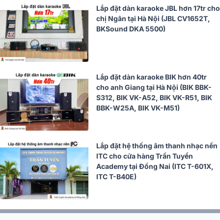
Lắp đặt dàn karaoke JBL hơn 17tr cho
chị Ngân tại Hà Nội (JBL CV1652T,
BKSound DKA 5500)
Lắp đặt dàn karaoke BIK hơn 40tr
cho anh Giang tại Hà Nội (BIK BBK-
S312, BIK VK-A52, BIK VK-R51, BIK
BBK-W25A, BIK VK-M51)
Lắp đặt hệ thống âm thanh nhạc nền
ITC cho cửa hàng Trần Tuyển
Academy tại Đồng Nai (ITC T-601X,
ITC T-B40E)