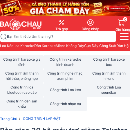
0
Trả góp
Đăng nhập
Giỏ hàng
Bạn tìm thiết bị âm thanh gì?
Loa Kéo
Loa Karaoke
Dàn Karaoke
Micro Không Dây
Cục Đẩy Công Suất
Dàn Hội
Công trình karaoke gia
Công trình karaoke
Công trình karaoke
đình
kinh doanh
box
Công trình âm thanh
Công trình nghe nhạc,
Công trình âm thanh
hội thảo, phòng họp
xem phim
hi-end
Công trình loa
Công trình Loa
Công trình Loa kéo
bluetooth cao cấp
soundbar
Công trình đèn sân
Công trình nhạc cụ
khấu
›
CÔNG TRÌNH LẮP ĐẶT
Trang Chủ