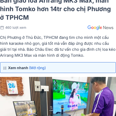
Bàn giao loa Arirang MK3 Max, màn
hình Tomko hơn 14tr cho chị Phương
ở TPHCM
460 lượt xem
Chị Phương ở Thủ Đức, TPHCM đang tìm cho mình một cấu
hình karaoke nhỏ gọn, giá tốt mà vẫn đáp ứng được nhu cầu
giải trí tại nhà. Bảo Châu Elec đã tư vấn cho gia đình chị loa kéo
Arirang MK3 Max và màn hình di động Tomko.
Xem nhanh
(Mở rộng)