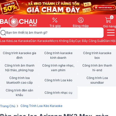
0
Trả góp
Đăng nhập
Giỏ hàng
Bạn tìm thiết bị âm thanh gì?
Loa Kéo
Loa Karaoke
Dàn Karaoke
Micro Không Dây
Cục Đẩy Công Suất
Dàn Hội
Công trình karaoke gia
Công trình karaoke
Công trình karaoke
đình
kinh doanh
box
Công trình âm thanh
Công trình nghe nhạc,
Công trình âm thanh
hội thảo, phòng họp
xem phim
hi-end
Công trình loa
Công trình Loa
Công trình Loa kéo
bluetooth cao cấp
soundbar
Công trình đèn sân
Công trình nhạc cụ
khấu
›
Công Trình Loa Kéo Karaoke
Trang Chủ