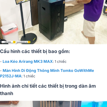
Cấu hình các thiết bị bao gồm:
Loa Kéo Arirang MK3 MAX
-
: 1 chiếc
Màn Hình Di Động Thông Minh Tomko GoWithMe
-
P2152J-MA
: 1 chiếc
Hình ảnh chi tiết các thiết bị trong dàn âm
thanh