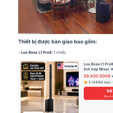
Thiết bị được bàn giao bao gồm:
- Loa Bose L1 Pro8
: 1 chiếc
Loa Bose L1 Pro8
tích hợp Mixer, 
29.420.000đ
5 (44)
Đã bán: 
ĐẶ
Mua onl