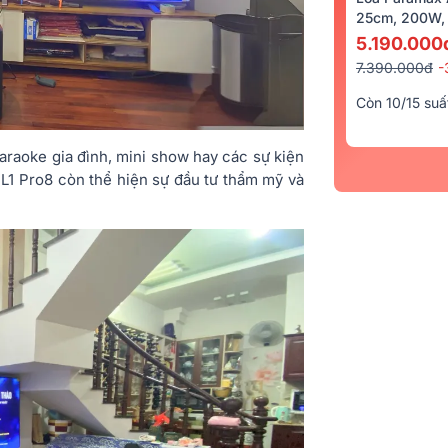
25cm, 200W, 
5.190.000
7.390.000đ
-
Còn 10/15 suấ
karaoke gia đình, mini show hay các sự kiện
L1 Pro8 còn thể hiện sự đầu tư thẩm mỹ và