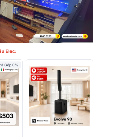
âu Elec:
rả Góp 0%