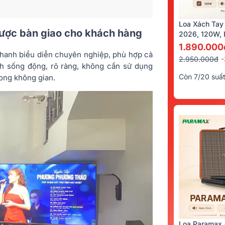
Loa Xách Tay
được bàn giao cho khách hàng
2026, 120W, B
Kèm 2 Tay Mi
1.890.000
thanh biểu diễn chuyên nghiệp, phù hợp cả
2.950.000đ
nh sống động, rõ ràng, không cần sử dụng
Còn 7/20 suấ
rong không gian.
Loa Paramax 