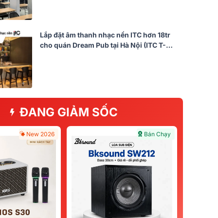
Lắp đặt âm thanh nhạc nền ITC hơn 18tr
cho quán Dream Pub tại Hà Nội (ITC T-
601X, T-B120E)
ĐANG GIẢM SỐC
New 2026
Bán Chạy