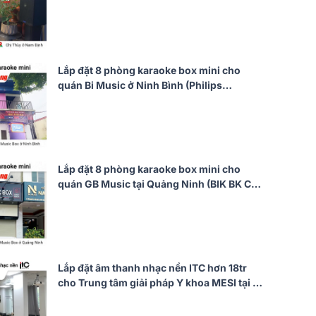
CSS1917/70, CSS1910/70, CSS2890/70,
CSS2110/70)
Lắp đặt 8 phòng karaoke box mini cho
quán Bi Music ở Ninh Bình (Philips
CSS1308/70, Bksound DKA 6500)
Lắp đặt 8 phòng karaoke box mini cho
quán GB Music tại Quảng Ninh (BIK BK C-
25, Bksound DKA 5500)
Lắp đặt âm thanh nhạc nền ITC hơn 18tr
cho Trung tâm giải pháp Y khoa MESI tại Hà
Nội (ITC T-776P, T-B120E, U900 Plus X)