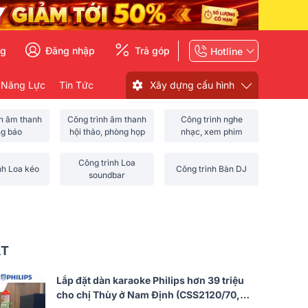
ng
Đăng nhập
Trả góp
Hotline
 Năng Lực
Tin Tức
Xây dựng cấu hình
nh âm thanh
Công trình âm thanh
Công trình nghe
ng báo
hội thảo, phòng họp
nhạc, xem phim
Công trình Loa
nh Loa kéo
Công trình Bàn DJ
soundbar
ẤT
Lắp đặt dàn karaoke Philips hơn 39 triệu
cho chị Thùy ở Nam Định (CSS2120/70,