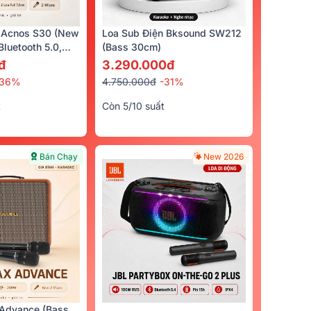
 Acnos S30 (New
Loa Sub Điện Bksound SW212
luetooth 5.0,
(bass 30cm)
cro)
đ
3.290.000đ
-36%
4.750.000đ
-31%
t
Còn 5/10 suất
Bán Chạy
New 2026
Advance (Bass