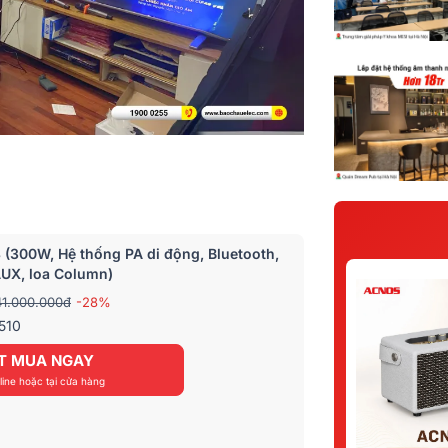
 (300W, Hệ thống PA di động, Bluetooth,
AUX, loa Column)
41.000.000đ
-28%
510
T MUA NGAY
ine hoặc tại cửa hàng