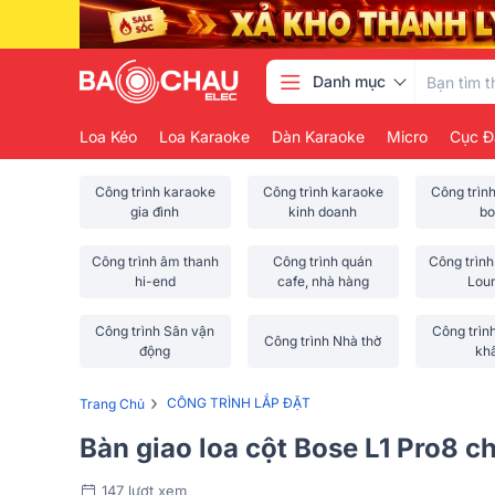
Danh mục
Loa Kéo
Loa Karaoke
Dàn Karaoke
Micro
Cục Đ
Công trình karaoke
Công trình karaoke
Công trìn
gia đình
kinh doanh
bo
Công trình âm thanh
Công trình quán
Công trình
hi-end
cafe, nhà hàng
Lou
Công trình Sân vận
Công trìn
Công trình Nhà thờ
động
kh
›
CÔNG TRÌNH LẮP ĐẶT
Trang Chủ
Bàn giao loa cột Bose L1 Pro8 c
147 lượt xem