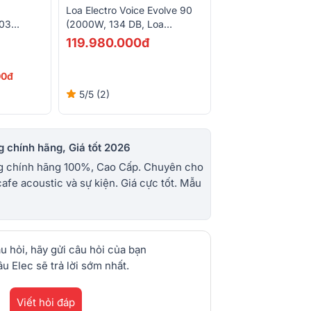
Loa Electro Voice Evolve 90
(2000W, 134 DB, Loa
503
Column)
r 3 Kênh,
119.980.000đ
00đ
5/5
(2)
 chính hãng, Giá tốt 2026
ng chính hãng 100%, Cao Cấp. Chuyên cho
cafe acoustic và sự kiện. Giá cực tốt. Mẫu
u hỏi, hãy gửi câu hỏi của bạn
u Elec sẽ trả lời sớm nhất.
Viết hỏi đáp