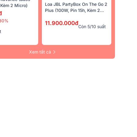
Loa JBL PartyBox On The Go 2
Kèm 2 Micro)
Plus (100W, Pin 15h, Kèm 2
đ
Micro)
30%
11.900.000đ
Còn 5/10 suất
t
Xem tất cả