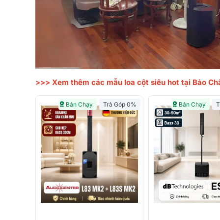
>>> Xem thêm các mẫu loa cột siêu hot tại Bảo Ch
Bán Chạy
Trả Góp 0%
Bán Chạy
T