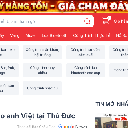
0
Giỏ hà
ẩy
Vang
Mixer
Loa Bluetooth
Công Trình Thực Tế
Hồ Sơ
h karaoke
Công trình sân khấu,
Công trình sự kiện,
Công trì
x
hội trường
đám cưới
thô
 Bar, Pub,
Công trình máy
Công trình loa
Công trì
nge
chiếu
bluetooth cao cấp
h đèn sân
Công trình nhạc cụ
ấu
TIN MỚI NH
ho anh Việt tại Thủ Đức
Theo dõi Bảo Châu Elec