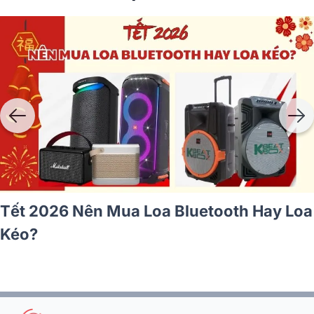
Cách kết nối micro không dây với a
i Ý
vang số, mixer, loa kéo