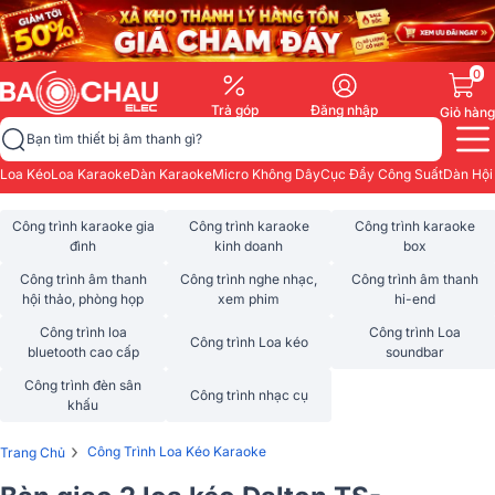
0
Trả góp
Đăng nhập
Giỏ hàng
Bạn tìm thiết bị âm thanh gì?
Loa Kéo
Loa Karaoke
Dàn Karaoke
Micro Không Dây
Cục Đẩy Công Suất
Dàn Hội
Công trình karaoke gia
Công trình karaoke
Công trình karaoke
đình
kinh doanh
box
Công trình âm thanh
Công trình nghe nhạc,
Công trình âm thanh
hội thảo, phòng họp
xem phim
hi-end
Công trình loa
Công trình Loa
Công trình Loa kéo
bluetooth cao cấp
soundbar
Công trình đèn sân
Công trình nhạc cụ
khấu
›
Công Trình Loa Kéo Karaoke
Trang Chủ