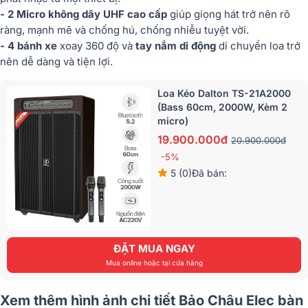
- 2 Micro không dây UHF cao cấp
giúp giọng hát trở nên rõ
ràng, mạnh mẽ và chống hú, chống nhiễu tuyệt vời.
- 4 bánh xe
xoay 360 độ và
tay nắm di động
di chuyển loa trở
nên dễ dàng và tiện lợi.
Loa Kéo Dalton TS-21A2000
(Bass 60cm, 2000W, Kèm 2
micro)
19.900.000đ
20.900.000đ
-5%
5 (0)
Đã bán:
ĐẶT MUA NGAY
Mua online hoặc tại cửa hàng
Xem thêm hình ảnh chi tiết Bảo Châu Elec bàn