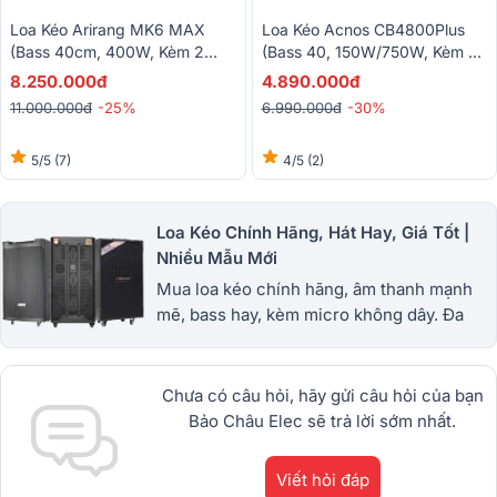
Loa Kéo Arirang MK6 MAX
Loa Kéo Acnos CB4800Plus
(Bass 40cm, 400W, Kèm 2
(Bass 40, 150W/750W, Kèm 2
Micro)
Tay Micro)
8.250.000đ
4.890.000đ
11.000.000đ
-25%
6.990.000đ
-30%
5/5
(7)
4/5
(2)
Loa Kéo Chính Hãng, Hát Hay, Giá Tốt |
Nhiều Mẫu Mới
Mua loa kéo chính hãng, âm thanh mạnh
mẽ, bass hay, kèm micro không dây. Đa
dạng loa kéo mini, công suất lớn, giá tốt,
bảo hành uy tín. 1900.0255
Chưa có câu hỏi, hãy gửi câu hỏi của bạn
Bảo Châu Elec sẽ trả lời sớm nhất.
Viết hỏi đáp