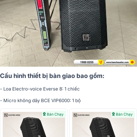
Cấu hình thi
ế
t b
ị
bàn giao bao g
ồ
m:
- Loa Electro-voice Everse 8: 1 chi
ế
c
- Micro không dây BCE VIP6000: 1 b
ộ
Bán Chạy
Bán Chạy