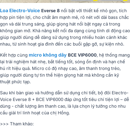
Loa Electro-Voice
Everse 8
nổi bật với thiết kế nhỏ gọn, tích
hợp pin tiện lợi, cho chất âm mạnh mẽ, rõ nét với dải bass chắc
gọn và dải trung sáng, giúp giọng hát nổi bật ngay cả trong
không gian mở. Khả năng kết nối đa dạng cùng tính di động cao
giúp người dùng dễ dàng sử dụng trong nhiều hoàn cảnh khác
nhau, từ sinh hoạt gia đình đến các buổi gặp gỡ, sự kiện nhỏ.
micro không dây
Kết hợp cùng
BCE VIP6000
, hệ thống mang
lại trải nghiệm hát nhẹ, bắt tiếng tốt, sóng ổn định và hạn chế
hú rít hiệu quả. Micro có độ nhạy cao, âm thanh trong trẻo,
giúp người dùng tự tin thể hiện giọng hát mà không cần kỹ
thuật phức tạp.
Sau khi bàn giao và hướng dẫn sử dụng chi tiết, bộ đôi Electro-
Voice Everse 8 + BCE VIP6000 đáp ứng tốt tiêu chí tiện lợi – dễ
dùng - chất lượng âm thanh cao, là lựa chọn lý tưởng cho nhu
cầu giải trí linh hoạt của chị Hồng.
>>> Tham khảo: