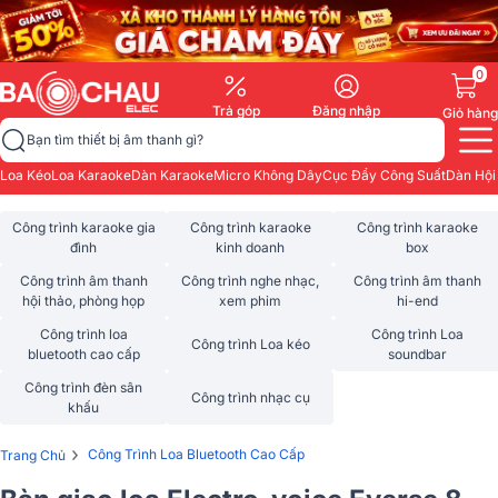
0
Trả góp
Đăng nhập
Giỏ hàng
Bạn tìm thiết bị âm thanh gì?
Loa Kéo
Loa Karaoke
Dàn Karaoke
Micro Không Dây
Cục Đẩy Công Suất
Dàn Hội
Công trình karaoke gia
Công trình karaoke
Công trình karaoke
đình
kinh doanh
box
Công trình âm thanh
Công trình nghe nhạc,
Công trình âm thanh
hội thảo, phòng họp
xem phim
hi-end
Công trình loa
Công trình Loa
Công trình Loa kéo
bluetooth cao cấp
soundbar
Công trình đèn sân
Công trình nhạc cụ
khấu
›
Công Trình Loa Bluetooth Cao Cấp
Trang Chủ