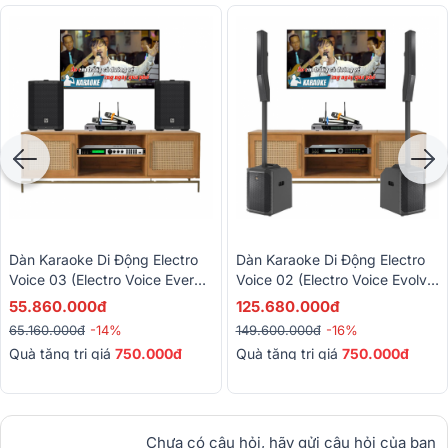
Dàn Karaoke Di Động Electro
Dàn Karaoke Di Động Electro
Voice 03 (Electro Voice Everse
Voice 02 (Electro Voice Evolve
8, X6 Luxury, BCE UGX12)
50M, BKSound KP600, BCE
55.860.000đ
125.680.000đ
UGX12)
65.160.000đ
-14%
149.600.000đ
-16%
Quà tặng trị giá
750.000đ
Quà tặng trị giá
750.000đ
Chưa có câu hỏi, hãy gửi câu hỏi của bạn