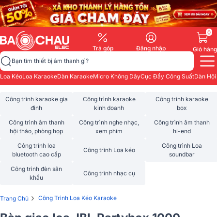
0
Trả góp
Đăng nhập
Giỏ hàng
Bạn tìm thiết bị âm thanh gì?
Loa Kéo
Loa Karaoke
Dàn Karaoke
Micro Không Dây
Cục Đẩy Công Suất
Dàn Hội
Công trình karaoke gia
Công trình karaoke
Công trình karaoke
đình
kinh doanh
box
Công trình âm thanh
Công trình nghe nhạc,
Công trình âm thanh
hội thảo, phòng họp
xem phim
hi-end
Công trình loa
Công trình Loa
Công trình Loa kéo
bluetooth cao cấp
soundbar
Công trình đèn sân
Công trình nhạc cụ
khấu
›
Công Trình Loa Kéo Karaoke
Trang Chủ