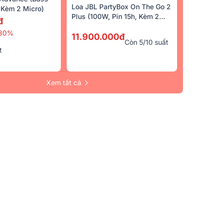
Loa JBL PartyBox On The Go 2
Kèm 2 Micro)
Plus (100W, Pin 15h, Kèm 2
đ
Micro)
30%
11.900.000đ
Còn 5/10 suất
t
Xem tất cả