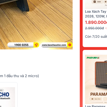
Loa Xách Tay
2026, 120W, B
Kèm 2 Tay Mi
1.890.000
2.950.000đ
Còn 7/20 suấ
ồm 1 đầu thu và 2 micro)
Loa Paramax 