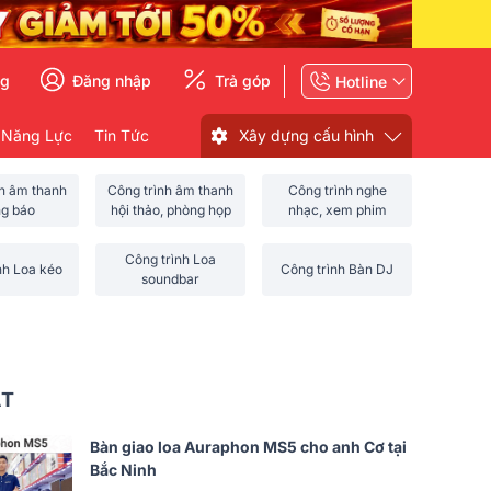
ng
Đăng nhập
Trả góp
Hotline
 Năng Lực
Tin Tức
Xây dựng cấu hình
nh âm thanh
Công trình âm thanh
Công trình nghe
ng báo
hội thảo, phòng họp
nhạc, xem phim
Công trình Loa
nh Loa kéo
Công trình Bàn DJ
soundbar
ẤT
Bàn giao loa Auraphon MS5 cho anh Cơ tại
Bắc Ninh