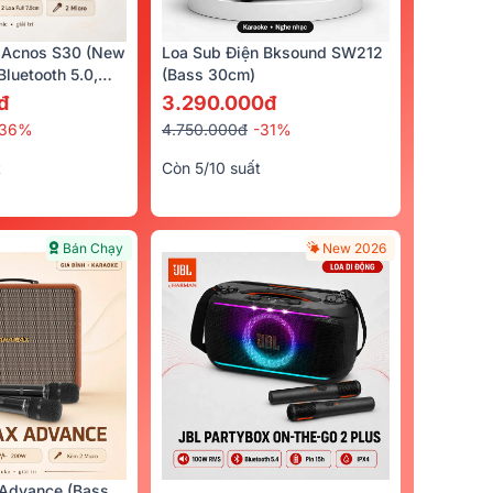
 Acnos S30 (New
Loa Sub Điện Bksound SW212
luetooth 5.0,
(bass 30cm)
cro)
đ
3.290.000đ
-36%
4.750.000đ
-31%
t
Còn 5/10 suất
Bán Chạy
New 2026
Advance (Bass