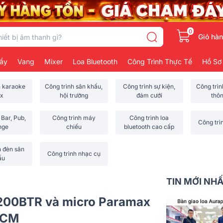
0
Giỏ hà
ẩy
Vang
Mixer
Loa Bluetooth
Công Trình Thực Tế
Hồ Sơ
h karaoke
Công trình sân khấu,
Công trình sự kiện,
Công trì
x
hội trường
đám cưới
thô
 Bar, Pub,
Công trình máy
Công trình loa
Công trì
nge
chiếu
bluetooth cao cấp
h đèn sân
Công trình nhạc cụ
ấu
TIN MỚI NH
 200BTR và micro Paramax
HCM