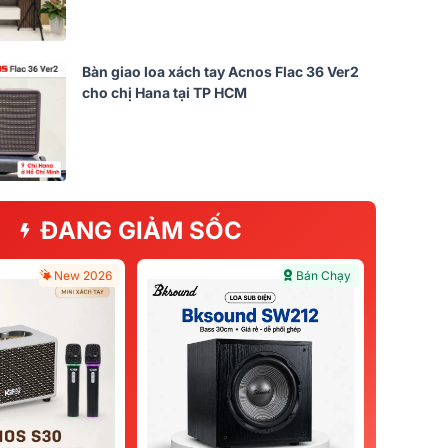
Bàn giao loa xách tay Acnos Flac 36 Ver2
cho chị Hana tại TP HCM
ĐANG GIẢM SỐC
New 2026
Bán Chạy