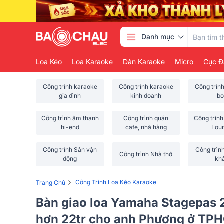
Danh mục
Loa Kéo
Loa Karaoke
Dàn Karaoke
Micro
Cục Đ
Công trình karaoke
Công trình karaoke
Công trìn
gia đình
kinh doanh
bo
Công trình âm thanh
Công trình quán
Công trình
hi-end
cafe, nhà hàng
Lou
Công trình Sân vận
Công trìn
Công trình Nhà thờ
động
kh
›
Công Trình Loa Kéo Karaoke
Trang Chủ
Bàn giao loa Yamaha Stagepas
hơn 22tr cho anh Phương ở TP