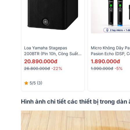
Loa Yamaha Stagepas
Micro Không Dây P
200BTR (Pin 10h, Công Suất
Pasion Echo (DSP, C
180W, Mixer 5 Kênh,
20.890.000đ
1.890.000đ
Bluetooth 5.0)
26.800.000đ
-22%
1.990.000đ
-5%
5/5
(3)
Hình ảnh chi tiết các thiết bị trong dà