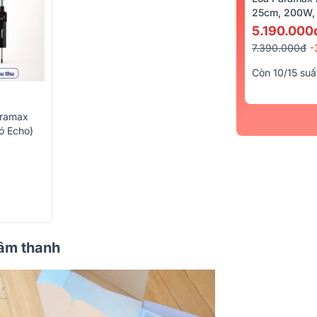
25cm, 200W, 
5.190.000
7.390.000đ
-
Còn 10/15 suấ
aramax
ó Echo)
n âm thanh