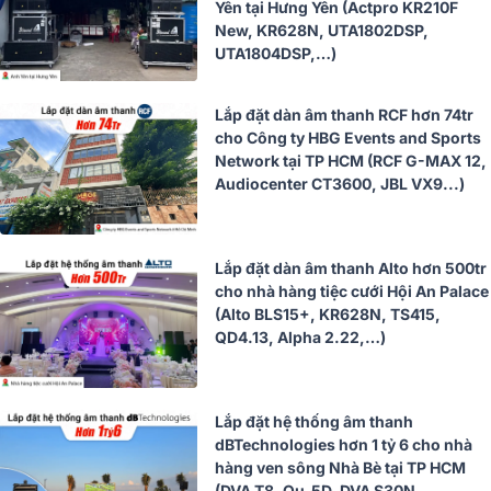
Yên tại Hưng Yên (Actpro KR210F
New, KR628N, UTA1802DSP,
UTA1804DSP,…)
Lắp đặt dàn âm thanh RCF hơn 74tr
cho Công ty HBG Events and Sports
Network tại TP HCM (RCF G-MAX 12,
Audiocenter CT3600, JBL VX9...)
Lắp đặt dàn âm thanh Alto hơn 500tr
cho nhà hàng tiệc cưới Hội An Palace
(Alto BLS15+, KR628N, TS415,
QD4.13, Alpha 2.22,…)
Lắp đặt hệ thống âm thanh
dBTechnologies hơn 1 tỷ 6 cho nhà
hàng ven sông Nhà Bè tại TP HCM
(DVA T8, Qu-5D, DVA S30N,