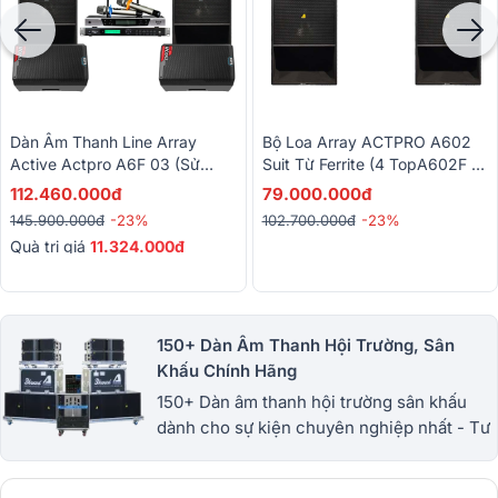
Dàn Âm Thanh Line Array
Bộ Loa Array ACTPRO A602
Active Actpro A6F 03 (sử
Suit Từ Ferrite (4 TopA602F +
Dụng 100-300 Khách, Loa
2 Sub A618SF)
112.460.000đ
79.000.000đ
Line Array Từ Ferrite)
145.900.000đ
-23%
102.700.000đ
-23%
Quà trị giá
11.324.000đ
150+ Dàn Âm Thanh Hội Trường, Sân
Khấu Chính Hãng
150+ Dàn âm thanh hội trường sân khấu
dành cho sự kiện chuyên nghiệp nhất - Tư
vấn, hỗ trợ lắp đặt tận tâm - Bảo hành dài
hạn - Miễn phí giao hàng. 1900.0255