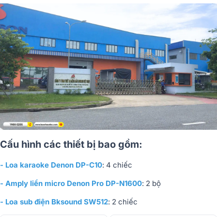
Cấu hình các thiết bị bao gồm:
- Loa karaoke Denon DP-C10
: 4 chiếc
- Amply liền micro Denon Pro DP-N1600
: 2 bộ
- Loa sub điện Bksound SW512
: 2 chiếc