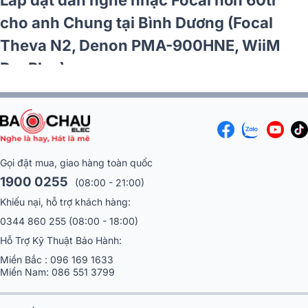
Lắp đặt d
i TP HCM (JBL MTS10, Denon
Đoàn tại 
JBL Pasion 12SP)
BKSound 
Gọi đặt mua, giao hàng toàn quốc
1900 0255
(08:00 - 21:00)
Khiếu nại, hỗ trợ khách hàng:
0344 860 255
(08:00 - 18:00)
Hỗ Trợ Kỹ Thuật Bảo Hành:
Miền Bắc :
096 169 1633
Miền Nam:
086 551 3799
HỆ THỐNG 18 SHOWROOM, CỬA HÀNG ÂM THANH