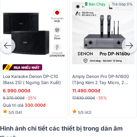
Bán Chạy
Trả Góp 0%
Loa Karaoke Denon DP-C10
Amply Denon Pro DP-N1600
(Bass 25) ( Ngưng Sản Xuất)
(tặng Kèm 2 Tay Micro, 2
Kênh, Class AB, 550W/CH -
6.990.000đ
11.490.000đ
New)
9.370.000đ
-25%
17.630.000đ
-35%
Quà trị giá
330.000đ
5/5
(54)
5/5
(42)
Hình ảnh chi tiết các thiết bị trong dàn âm