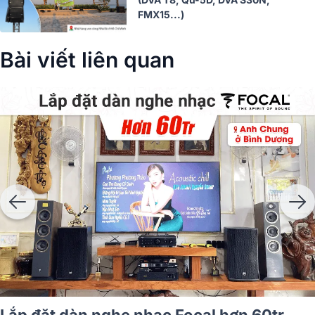
FMX15...)
Bài viết liên quan
 karaoke JBL hơn 47tr cho