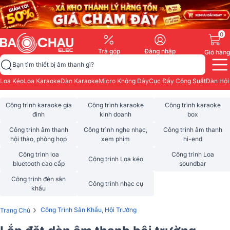
0
Trả góp
Đăng nhập
Giỏ hàng
Bạn tìm thiết bị âm thanh gì?
Loa Kéo
Loa Karaoke
Dàn Karaoke
Micro Không Dây
Cục Đẩy Công Suất
Dàn Hội
Công trình karaoke gia
Công trình karaoke
Công trình karaoke
đình
kinh doanh
box
Công trình âm thanh
Công trình nghe nhạc,
Công trình âm thanh
hội thảo, phòng họp
xem phim
hi-end
Công trình loa
Công trình Loa
Công trình Loa kéo
bluetooth cao cấp
soundbar
Công trình đèn sân
Công trình nhạc cụ
khấu
›
Công Trình Sân Khấu, Hội Trường
Trang Chủ