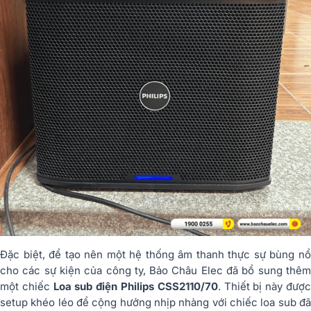
Đặc biệt, để tạo nên một hệ thống âm thanh thực sự bùng nổ
cho các sự kiện của công ty, Bảo Châu Elec đã bổ sung thêm
một chiếc
Loa sub điện Philips CSS2110/70
. Thiết bị này đượ
setup khéo léo để cộng hưởng nhịp nhàng với chiếc loa sub đã