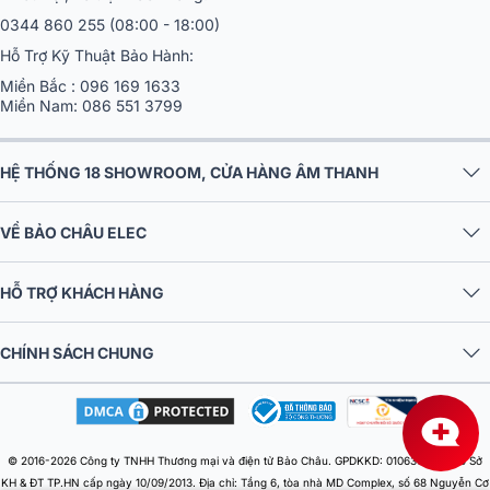
0344 860 255
(08:00 - 18:00)
Hỗ Trợ Kỹ Thuật Bảo Hành:
Miền Bắc :
096 169 1633
Miền Nam:
086 551 3799
HỆ THỐNG 18 SHOWROOM, CỬA HÀNG ÂM THANH
VỀ BẢO CHÂU ELEC
HỖ TRỢ KHÁCH HÀNG
CHÍNH SÁCH CHUNG
© 2016-2026 Công ty TNHH Thương mại và điện tử Bảo Châu. GPDKKD: 0106303879 do Sở
KH & ĐT TP.HN cấp ngày 10/09/2013. Địa chỉ: Tầng 6, tòa nhà MD Complex, số 68 Nguyễn Cơ