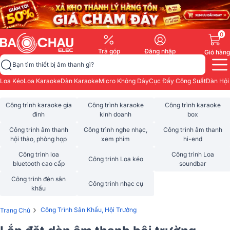
0
Trả góp
Đăng nhập
Giỏ hàng
Bạn tìm thiết bị âm thanh gì?
Loa Kéo
Loa Karaoke
Dàn Karaoke
Micro Không Dây
Cục Đẩy Công Suất
Dàn Hội
Công trình karaoke gia
Công trình karaoke
Công trình karaoke
đình
kinh doanh
box
Công trình âm thanh
Công trình nghe nhạc,
Công trình âm thanh
hội thảo, phòng họp
xem phim
hi-end
Công trình loa
Công trình Loa
Công trình Loa kéo
bluetooth cao cấp
soundbar
Công trình đèn sân
Công trình nhạc cụ
khấu
›
Công Trình Sân Khấu, Hội Trường
Trang Chủ