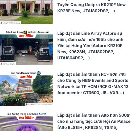
Tuyên Quang (Actpro KR210F New,
KR28F New, UTA1802DSP,…)
Lắp đặt dàn Line Array Actpro sự
kiện, đám cưới hơn 165tr cho anh
Yên tại Hưng Yên (Actpro KR210F
New, KR628N, UTA1802DSP,
UTA1804DSP,…)
Lắp đặt dàn âm thanh RCF hơn 74tr
cho Công ty HBG Events and Sports
Network tại TP HCM (RCF G-MAX 12,
Audiocenter CT3600, JBL VX9...)
Lắp đặt dàn âm thanh Alto hơn 500tr
cho nhà hàng tiệc cưới Hội An Palace
(Alto BLS15+, KR628N, TS415,