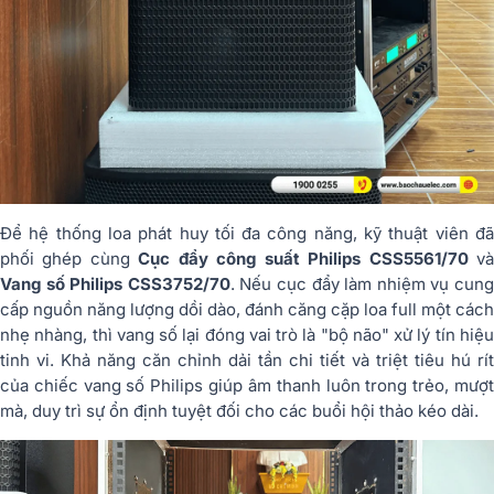
Để hệ thống loa phát huy tối đa công năng, kỹ thuật viên đã
phối ghép cùng
Cục đẩy công suất Philips CSS5561/70
v
Vang số Philips CSS3752/70
. Nếu cục đẩy làm nhiệm vụ cun
cấp nguồn năng lượng dồi dào, đánh căng cặp loa full một cách
nhẹ nhàng, thì vang số lại đóng vai trò là "bộ não" xử lý tín hiệu
tinh vi. Khả năng căn chỉnh dải tần chi tiết và triệt tiêu hú rít
của chiếc vang số Philips giúp âm thanh luôn trong trẻo, mượt
mà, duy trì sự ổn định tuyệt đối cho các buổi hội thảo kéo dài.