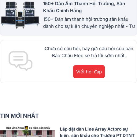
150+ Dàn Âm Thanh Hội Trường, Sân
Khấu Chính Hãng
150+ Dàn âm thanh hội trường sân khấu
dành cho sự kiện chuyên nghiệp nhất - Tư
vấn, hỗ trợ lắp đặt tận tâm - Bảo hành dài
hạn - Miễn phí giao hàng. 1900.0255
Chưa có câu hỏi, hãy gửi câu hỏi của bạn
Bảo Châu Elec sẽ trả lời sớm nhất.
Viết hỏi đáp
TIN MỚI NHẤT
Lắp đặt dàn Line Array Actpro sự
kiện, sân khấu cho Trường PT DTNT