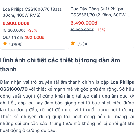
Cục Đẩy Công Suất Philips
Loa Philips CSS1600/70 (Bass
CSS5561/70 (2 Kênh, 600W,
30cm, 400W RMS)
Class H)
6.490.000đ
9.900.000đ
10.000.000đ
-35%
15.200.000đ
-35%
Quà trị giá
462.000đ
5/5
(3)
4.8/5
(9)
Hình ảnh chi tiết các thiết bị trong dàn âm
thanh
Đảm nhận vai trò truyền tải âm thanh chính là cặp
Loa Philip
CSS1600/70
với thiết kế mạnh mẽ và góc phủ âm rộng. Sở hữu
công suất vượt trội cùng khả năng tái tạo dải trung âm cực kỳ
chi tiết, cặp loa này đảm bảo giọng nói từ bục phát biểu được
lan tỏa đồng đều, rõ nét đến mọi vị trí ngồi trong hội trường.
Thiết kế chuyên dụng giúp loa hoạt động bền bỉ, mang lại
những dải âm sắc sảo, trung thực mà không hề bị chói gắt khi
hoạt động ở cường độ cao.