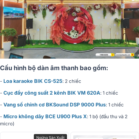
Cấu hình bộ dàn âm thanh bao gồm:
Loa karaoke BIK CS-525
-
: 2 chiếc
Cục đẩy công suất 2 kênh BIK VM 620A
-
: 1 chiếc
Vang số chỉnh cơ BKSound DSP 9000 Plus
-
: 1 chiếc
Micro không dây BCE U900 Plus X
-
: 1 bộ (đầu thu và 2
micro)
Ngừng Sản Xuất