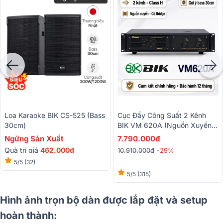
Loa Karaoke BIK CS-525 (bass
Cục Đẩy Công Suất 2 Kênh
30cm)
BIK VM 620A (Nguồn Xuyến,
Class H, 600W)
Ngừng Sản Xuất
7.790.000đ
Quà trị giá
462.000đ
10.910.000đ
-29%
5/5
(32)
5/5
(315)
Hình ảnh trọn bộ dàn được lắp đặt và setup
hoàn thành: