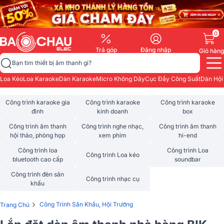
0
Trả góp
Đăng nhập
Giỏ hàng
Bạn tìm thiết bị âm thanh gì?
Loa Kéo
Loa Karaoke
Dàn Karaoke
Micro Không Dây
Cục Đẩy Công Suất
Dàn Hội
Công trình karaoke gia
Công trình karaoke
Công trình karaoke
đình
kinh doanh
box
Công trình âm thanh
Công trình nghe nhạc,
Công trình âm thanh
hội thảo, phòng họp
xem phim
hi-end
Công trình loa
Công trình Loa
Công trình Loa kéo
bluetooth cao cấp
soundbar
Công trình đèn sân
Công trình nhạc cụ
khấu
›
Công Trình Sân Khấu, Hội Trường
Trang Chủ