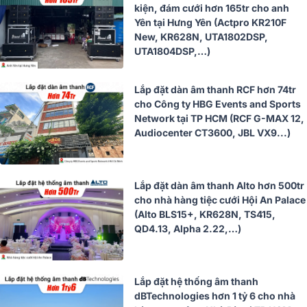
kiện, đám cưới hơn 165tr cho anh
Yên tại Hưng Yên (Actpro KR210F
New, KR628N, UTA1802DSP,
UTA1804DSP,…)
Lắp đặt dàn âm thanh RCF hơn 74tr
cho Công ty HBG Events and Sports
Network tại TP HCM (RCF G-MAX 12,
Audiocenter CT3600, JBL VX9...)
Lắp đặt dàn âm thanh Alto hơn 500tr
cho nhà hàng tiệc cưới Hội An Palace
(Alto BLS15+, KR628N, TS415,
QD4.13, Alpha 2.22,…)
Lắp đặt hệ thống âm thanh
dBTechnologies hơn 1 tỷ 6 cho nhà