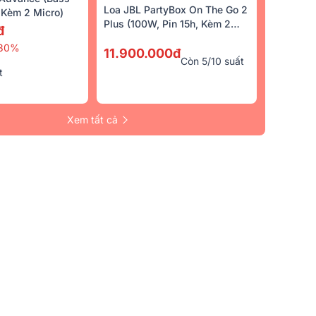
Loa JBL PartyBox On The Go 2
Kèm 2 Micro)
Plus (100W, Pin 15h, Kèm 2
đ
Micro)
30%
11.900.000đ
Còn 5/10 suất
t
Xem tất cả