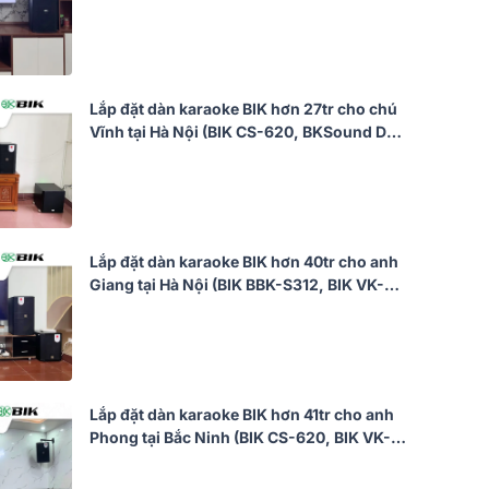
VK-R51, VK-M51)
Lắp đặt dàn karaoke BIK hơn 27tr cho chú
Vĩnh tại Hà Nội (BIK CS-620, BKSound DKA
6500, SW512)
Lắp đặt dàn karaoke BIK hơn 40tr cho anh
Giang tại Hà Nội (BIK BBK-S312, BIK VK-
A52, BIK VK-R51, BIK BBK-W25A, BIK VK-
M51)
Lắp đặt dàn karaoke BIK hơn 41tr cho anh
Phong tại Bắc Ninh (BIK CS-620, BIK VK-
A52, JBL KX190, BIK BBK-W25A, BIK BJ-
U200)