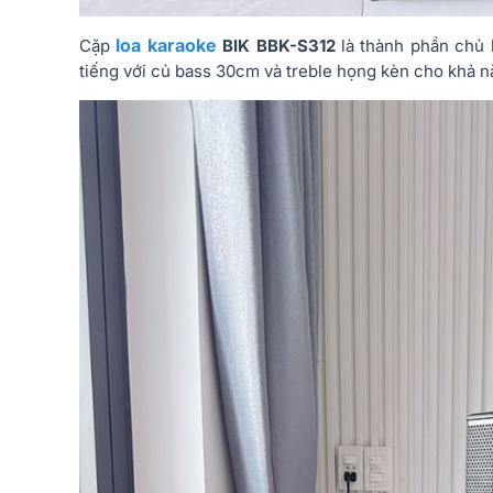
loa karaoke
Cặp
BIK BBK-S312
là thành phần chủ 
tiếng với củ bass 30cm và treble họng kèn cho khả nă