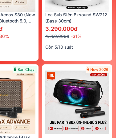
 Acnos S30 (New
Loa Sub Điện Bksound SW212
luetooth 5.0,
(bass 30cm)
cro)
đ
3.290.000đ
-36%
4.750.000đ
-31%
t
Còn 5/10 suất
Bán Chạy
New 2026
Advance (Bass