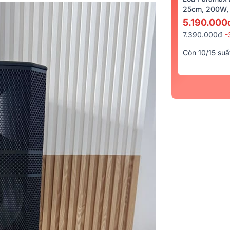
25cm, 200W, 
5.190.000
7.390.000đ
-
Còn 10/15 suấ