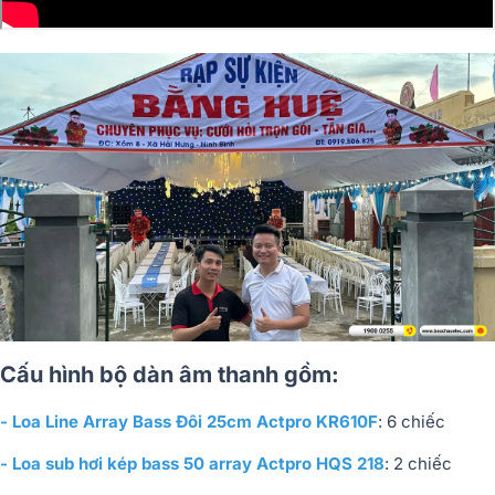
Cấu hình bộ dàn âm thanh gồm:
- Loa Line Array Bass Đôi 25cm Actpro KR610F
: 6 chiếc
- Loa sub hơi kép bass 50 array Actpro HQS 218
: 2 chiếc