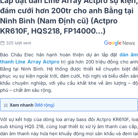
Lắp đặt dàn Line Array Actpro sự kiện,
đám cưới hơn 200tr cho anh Bằng tại
Ninh Bình (Nam Định cũ) (Actpro
KR610F, HQS218, FP14000...)
325 lượt xem
dàn âm
Bảo Châu Elec hân hạnh hoàn thiện dự án lắp đặt
thanh Line Array Actpro
trị giá hơn 200 triệu đồng cho an
Bằng tại Ninh Bình. Hệ thống được thiết kế chuyên biệt để
phục vụ sự kiện ngoài trời, đám cưới, hội nghị và biểu diễn sân
khấu chuyên nghiệp, với yêu cầu khắt khe về âm lượng – độ
phủ – chất âm sâu rộng.
Xem nhanh
(Mở rộng)
Với sự kết hợp của dòng loa array bass đôi Actpro KR610F, loa
sub khủng HQS 218, cùng loạt thiết bị xử lý âm thanh cao cấp,
dàn âm thanh này hứa hẹn khuấy động mọi sân khấu và đem lại