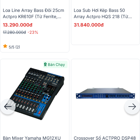
Loa Line Array Bass Đôi 25cm
Loa Sub Hơi Kép Bass 50
Actpro KR610F (Từ Ferrite,
Array Actpro HQS 218 (từ
700W/2800W)
NEO)
13.290.000đ
31.840.000đ
17.280.000đ
-23%
5/5
(2)
Bán Chạy
Bàn Mixer Yamaha MG12XU
Crossover Số ACTPRO DSP48