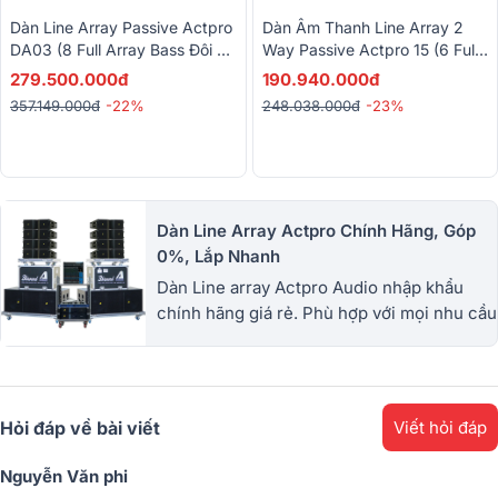
Dàn Line Array Passive Actpro
Dàn Âm Thanh Line Array 2
DA03 (8 Full Array Bass Đôi 25
Way Passive Actpro 15 (6 Full
HQL 210 + 2 Sub Hơi Bass Đôi
Array Bass Đôi 25 KR610F + 2
279.500.000đ
190.940.000đ
50 + 2 Đẩy...)
Sub Hơi Bass Đôi 50 + 2
357.149.000đ
-22%
248.038.000đ
-23%
Đẩy...)
Dàn Line Array Actpro Chính Hãng, Góp
0%, Lắp Nhanh
Dàn Line array Actpro Audio nhập khẩu
chính hãng giá rẻ. Phù hợp với mọi nhu cầu
sự kiện đám cưới, sân khấu hội trường lớn
nhỏ. Trả góp 0%. Lắp nhanh
Hỏi đáp về bài viết
Viết hỏi đáp
Nguyễn Văn phi