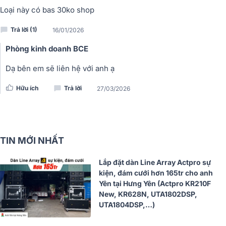
Loại này có bas 30ko shop
Trả lời (1)
16/01/2026
Phòng kinh doanh BCE
Dạ bên em sẽ liên hệ với anh ạ
Hữu ích
Trả lời
27/03/2026
TIN MỚI NHẤT
Lắp đặt dàn Line Array Actpro sự
kiện, đám cưới hơn 165tr cho anh
Yên tại Hưng Yên (Actpro KR210F
New, KR628N, UTA1802DSP,
UTA1804DSP,…)