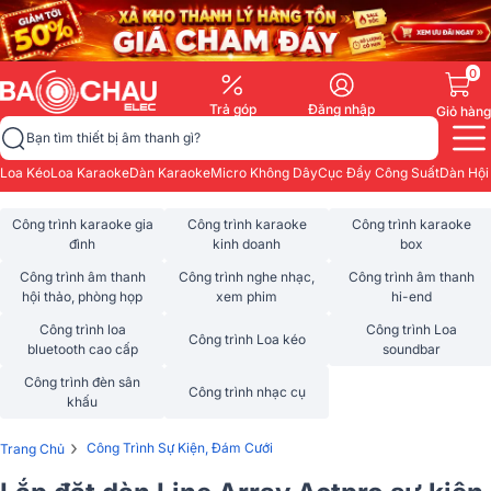
0
Trả góp
Đăng nhập
Giỏ hàng
Bạn tìm thiết bị âm thanh gì?
Loa Kéo
Loa Karaoke
Dàn Karaoke
Micro Không Dây
Cục Đẩy Công Suất
Dàn Hội
Công trình karaoke gia
Công trình karaoke
Công trình karaoke
đình
kinh doanh
box
Công trình âm thanh
Công trình nghe nhạc,
Công trình âm thanh
hội thảo, phòng họp
xem phim
hi-end
Công trình loa
Công trình Loa
Công trình Loa kéo
bluetooth cao cấp
soundbar
Công trình đèn sân
Công trình nhạc cụ
khấu
›
Công Trình Sự Kiện, Đám Cưới
Trang Chủ