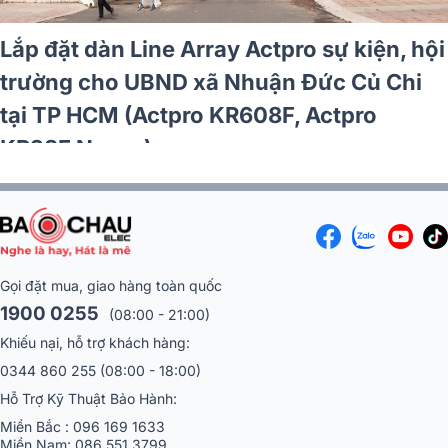
Lắp đặt dàn Line Array Actpro sự kiện,
sân khấu cho Trường PT DTNT Tuyên
Quang (Actpro KR210F New, KR28F New,
UTA1802DSP,…)
Gọi đặt mua, giao hàng toàn quốc
1900 0255
(08:00 - 21:00)
Khiếu nại, hỗ trợ khách hàng:
0344 860 255
(08:00 - 18:00)
Hỗ Trợ Kỹ Thuật Bảo Hành:
Miền Bắc :
096 169 1633
Miền Nam:
086 551 3799