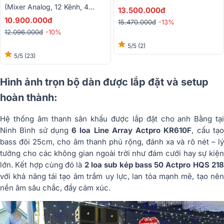
(Mixer Analog, 12 Kênh, 4
13.500.000đ
Mono, 4 Stereo)
10.900.000đ
15.470.000đ
-13%
12.096.000đ
-10%
5/5
(2)
5/5
(23)
Hình ảnh trọn bộ dàn được lắp đặt và setup
hoàn thành:
Hệ thống âm thanh sân khấu được lắp đặt cho anh Bằng tại
Ninh Bình sử dụng
6 loa Line Array Actpro KR610F
, cấu tạ
bass đôi 25cm, cho âm thanh phủ rộng, đánh xa và rõ nét – lý
tưởng cho các không gian ngoài trời như đám cưới hay sự kiện
lớn. Kết hợp cùng đó là
2 loa sub kép bass 50 Actpro HQS 21
với khả năng tái tạo âm trầm uy lực, lan tỏa mạnh mẽ, tạo nên
nền âm sâu chắc, đầy cảm xúc.