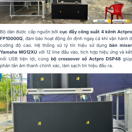
Bộ dàn được cấp nguồn bởi
cục đẩy công suất 4 kênh Actpro
FP10000Q
, đảm bảo hoạt động ổn định ngay cả khi vận hành ở
cường độ cao. Hệ thống xử lý tín hiệu sử dụng
bàn mixe
Yamaha MG12XU
với 12 line đầu vào, tích hợp hiệu ứng và kết
nối USB tiện lợi, cùng
bộ crossover số Actpro DSP48
giú
phân tần âm thanh chính xác, làm sạch tín hiệu đầu ra.