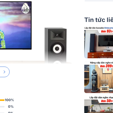
Ampli
Loa sub
Tin tức l
100%
0%