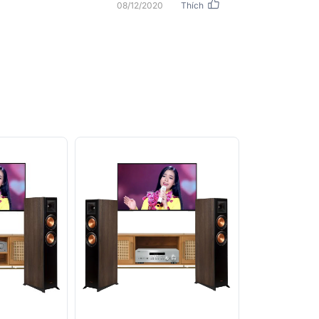
08/12/2020
Thích
 JBL STAGE A180 có khả năng thể hiện tốt
ến nhạc dance, remix,…
ệ kèn HDI giúp tái tạo âm thanh cân bằng
đang ngồi ở vị trí nào trong phòng.