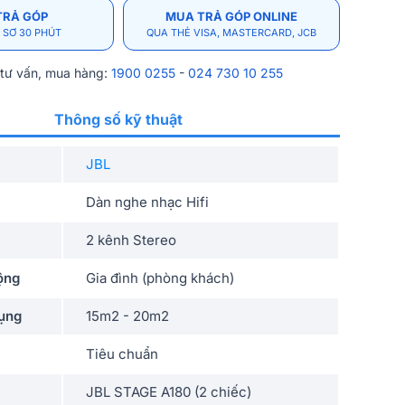
TRẢ GÓP
MUA TRẢ GÓP ONLINE
 SƠ 30 PHÚT
QUA THẺ VISA, MASTERCARD, JCB
 tư vấn, mua hàng:
1900 0255
-
024 730 10 255
Thông số kỹ thuật
JBL
Dàn nghe nhạc Hifi
2 kênh Stereo
ộng
Gia đình (phòng khách)
dụng
15m2 - 20m2
Tiêu chuẩn
JBL STAGE A180 (2 chiếc)