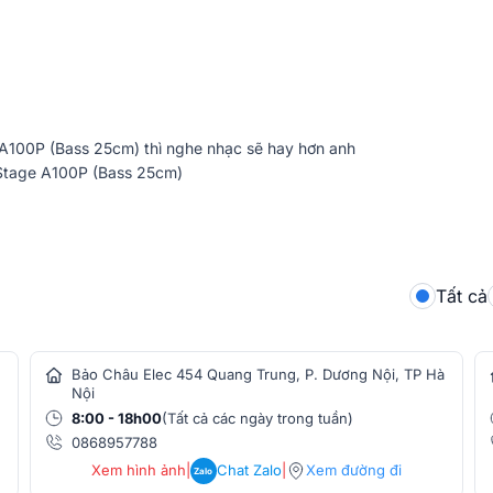
A100P (Bass 25cm) thì nghe nhạc sẽ hay hơn anh
Stage A100P (Bass 25cm)
âm thanh có độ phân giải cao như DSD 5.6
 tệp Apple Lossless 96kHz/ 24bit,…
tooth, Wifi
Tất cả
một củ bass 25cm, sử dụng màng loa chất
Bảo Châu Elec 454 Quang Trung, P. Dương Nội, TP Hà
h xác và sống động. Bộ khuếch đại PWM hiệu
Nội
cho loa sub Yamaha NS-SW300.
8:00 - 18h00
(Tất cả các ngày trong tuần)
0868957788
Xem hình ảnh
|
Chat Zalo
|
Xem đường đi
Zalo