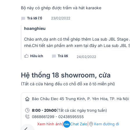
Bộ này có ghép được trầm và hát karaoke
Trả lời (1)
23/02/2022
hoanghieu
Chào anh,dạ anh có thể ghép thêm Loa sub JBL Stage 
nhé.Chi tiết sản phẩm anh xem tại đây ah
Loa sub JBL 
Amply Yamaha
R N803 tương thích với các nguồn 
Hữu ích
Trả lời
24/02/2022
MHz và AIFF, WAV, FLAC 192kHz/ 24bit, cũng như các
=> Xem thêm chi tiết:
Amply Yamaha R N803, Có Blue
Hệ thống 18 showroom, cửa
Loa Sub Điện Yamaha NS-SW300
(Tất cả cửa hàng đều có chỗ đỗ xe ô tô miễn phí)
hàng âm thanh
Loa sub Yamaha NS-SW300 (màu Đen) được trang bị 
Bảo Châu Elec 45 Trung Kính, P. Yên Hòa, TP. Hà Nội
lượng cao với độ bền tốt, giúp tái tạo âm trầm chín
suất cao cung cấp công suất đầu ra lên đến 250W 
8:00 - 20h00
(Tất cả các ngày trong tuần)
0868661299
-
02438595555
Xem hình ảnh
|
Chat Zalo
|
Xem đường đi
Zalo