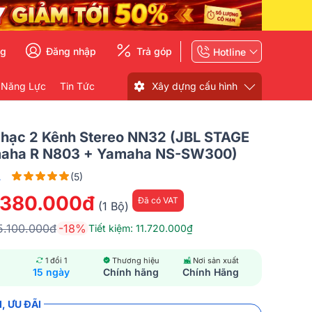
ng
Đăng nhập
Trả góp
Hotline
 Năng Lực
Tin Tức
Xây dựng cấu hình
hạc 2 Kênh Stereo NN32 (JBL STAGE
maha R N803 + Yamaha NS-SW300)
L
(5)
.380.000đ
Đã có VAT
(1 Bộ)
5.100.000đ
-18%
Tiết kiệm: 11.720.000₫
1 đổi 1
Thương hiệu
Nơi sản xuất
15 ngày
Chính hãng
Chính Hãng
, ƯU ĐÃI