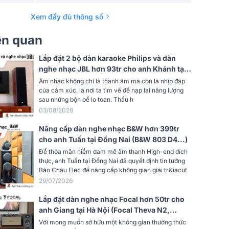
Yamaha R N803 (1 chiếc)
Xem đầy đủ thông số
Yamaha NS-SW300 (1 chiếc)
iên quan
Lắp đặt 2 bộ dàn karaoke Philips và dàn
nghe nhạc JBL hơn 93tr cho anh Khánh tại
Bắc Ninh (Philips CSS1600/70, CSS5561/70,
Âm nhạc không chỉ là thanh âm mà còn là nhịp đập
CSS3752/70, CSS3331/70)
của cảm xúc, là nơi ta tìm về để nạp lại năng lượng
sau những bộn bề lo toan. Thấu h
03/08/2026
Nâng cấp dàn nghe nhạc B&W hơn 399tr
cho anh Tuấn tại Đồng Nai (B&W 803 D4...)
Để thỏa mãn niềm đam mê âm thanh High-end đích
thực, anh Tuấn tại Đồng Nai đã quyết định tin tưởng
Bảo Châu Elec để nâng cấp không gian giải tr&iacut
29/07/2026
Lắp đặt dàn nghe nhạc Focal hơn 50tr cho
anh Giang tại Hà Nội (Focal Theva N2,
Denon PMA-900HNE)
Với mong muốn sở hữu một không gian thưởng thức