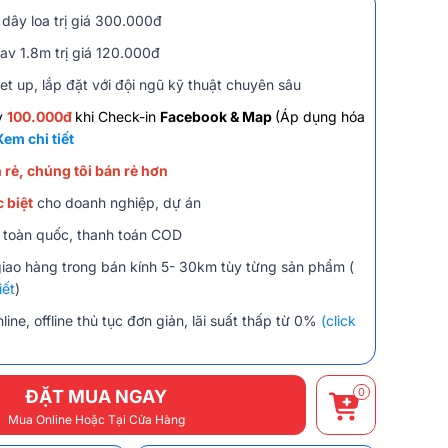
dây loa trị giá 300.000đ
av 1.8m trị giá 120.000đ
et up, lắp đặt với đội ngũ kỹ thuật chuyên sâu
y
100.000đ
khi Check-in
Facebook & Map
(Áp dụng hóa
Xem chi tiết
 rẻ, chúng tôi bán rẻ hơn
 biệt
cho doanh nghiệp, dự án
 toàn quốc, thanh toán COD
giao hàng trong bán kính 5- 30km tùy từng sản phẩm (
iết
)
line, offline thủ tục đơn giản, lãi suất thấp từ 0%
(click
0
ĐẶT MUA NGAY
Mua Online Hoặc Tại Cửa Hàng