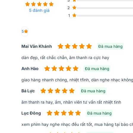
3
2
5 đánh giá
1
5
Mai Văn Khánh
Đã mua hàng
Đặc điểm chi tiết các thiết bị có trong dà
dàn đẹp, rất chắc chắn, âm thanh ra cực hay
Loa nghe nhạc JBL STAGE A180
Anh Hào
Đã mua hàng
Bạn sẽ bị loa JBL STAGE A180 thu hút ngay cái nhìn đầ
giao hàng nhanh chóng, nhiệt tfinh, dàn nghe nhạc khôn
mặt phủ tone màu sang trọng. Vóc dáng tương đối nh
chuyển và lắp đặt.
Bá Lực
Đã mua hàng
Cấu trúc 2 đường tiếng được tạo nên từ 3 củ loa, 
âm thanh ra hay, ấm, nhân viên tư vấn rất nhiệt tình
Cellulose kết hợp cùng 1 củ treble vòm nhôm 2.5cm 
Lục Đông
Đã mua hàng
xem phim hay nghe nhạc đều rất tốt, mua hàng tại bảo ch