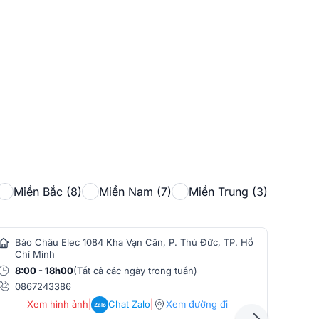
Miền Bắc (8)
Miền Nam (7)
Miền Trung (3)
Bảo Châu Elec 1084 Kha Vạn Cân, P. Thủ Đức, TP. Hồ
Bảo
Chí Minh
Min
8:00 - 18h00
(Tất cả các ngày trong tuần)
8:0
0867243386
086
Xem hình ảnh
|
Chat Zalo
|
Xem đường đi
Zalo