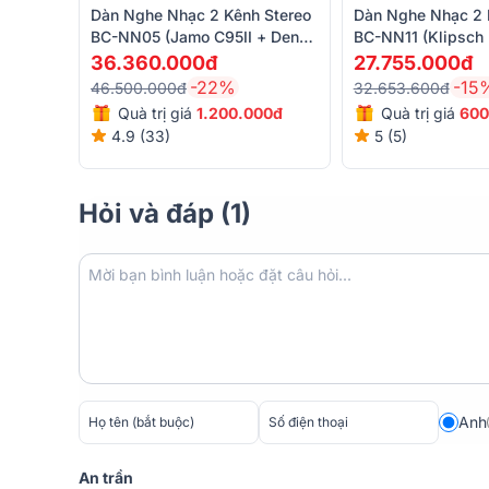
=> Xem thêm chi tiết:
Loa JBL STAGE A180
Dàn Nghe Nhạc 2 Kênh Stereo
Dàn Nghe Nhạc 2 
BC-NN05 (Jamo C95II + Denon
BC-NN11 (Klipsch
Amply Yamaha R N803
PMA-900HNE + Jamo C910)
Cambridge Audio
36.360.000đ
27.755.000đ
-22%
-15
Nhắc đến
amply nghe nhạc
, xem phim chất lượng ca
46.500.000đ
32.653.600đ
Yamaha với những mẫu sản phẩm sở hữu phong cách t
Quà trị giá
1.200.000đ
Quà trị giá
600
công nghệ hiện đại. Và nổi bật trong số đó chính là
a
4.9 (33)
5 (5)
Thiết kế gồm 2 kênh, sử dụng mạch khuếch đại
Cl
4ohms và 145W/ CH ở chế độ 8ohms, đủ để kéo được c
Hỏi và đáp (1)
như JBL STAGE A180.
Anh
An trần