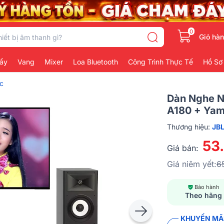
0
Giỏ hà
ẩy
Vang
Mixer
Loa Bluetooth
Công Trình Thực Tế
Hồ Sơ
c
Dàn Nghe N
A180 + Ya
Thương hiệu:
JB
53
Giá bán:
Giá niêm yết:
6
Bảo hành
Theo hãng
KHUYẾN MÃI