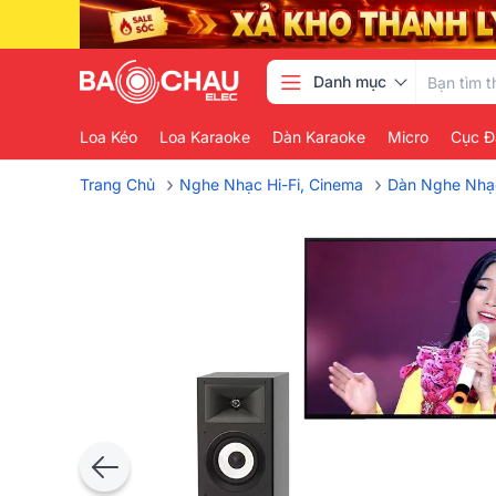
Danh mục
Loa Kéo
Loa Karaoke
Dàn Karaoke
Micro
Cục Đ
›
›
Trang Chủ
Nghe Nhạc Hi-Fi, Cinema
Dàn Nghe Nhạ