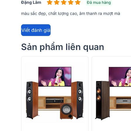
Đặng Lâm
Đã mua hàng
màu sắc đẹp, chất lượng cao, âm thanh ra mượt mà
Viết đánh giá
Sản phẩm liên quan
Hoạt động trong dải tần khá rộng 40Hz - 40kHz nên
nhiều dòng nhạc khác nhau từ trữ tình, bolero cho đ
Cặp
loa nghe nhạc
này còn được trang bị công ngh
một cách tự nhiên nhất đến với người dùng, bất kể họ 