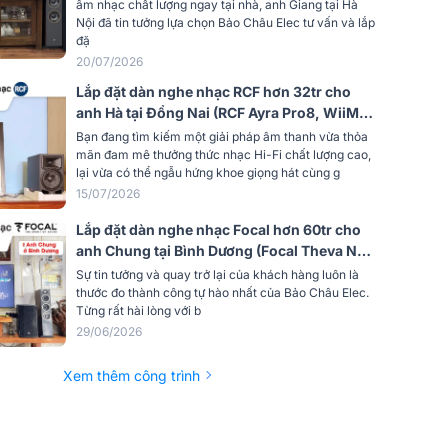
âm nhạc chất lượng ngay tại nhà, anh Giang tại Hà
Nội đã tin tưởng lựa chọn Bảo Châu Elec tư vấn và lắp
đặ
20/07/2026
Lắp đặt dàn nghe nhạc RCF hơn 32tr cho
anh Hà tại Đồng Nai (RCF Ayra Pro8, WiiM
Ultra, Acnos FLAC 39)
Bạn đang tìm kiếm một giải pháp âm thanh vừa thỏa
mãn đam mê thưởng thức nhạc Hi-Fi chất lượng cao,
lại vừa có thể ngẫu hứng khoe giọng hát cùng g
15/07/2026
Lắp đặt dàn nghe nhạc Focal hơn 60tr cho
anh Chung tại Bình Dương (Focal Theva N2,
Denon PMA-900HNE, WiiM Pro Plus)
Sự tin tưởng và quay trở lại của khách hàng luôn là
thước đo thành công tự hào nhất của Bảo Châu Elec.
Từng rất hài lòng với b
29/06/2026
Xem thêm công trình