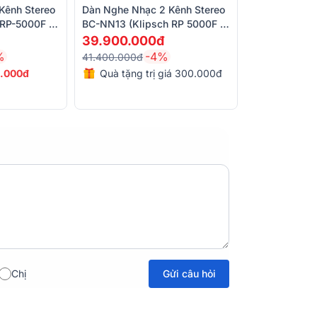
Kênh Stereo
Dàn Nghe Nhạc 2 Kênh Stereo
 RP-5000F +
BC-NN13 (Klipsch RP 5000F II
 AXR85)
+Yamaha R-N600A)
39.900.000đ
%
-4%
o, giá tốt thì không thể bỏ qua thương hiệu
41.400.000đ
hiết kế sang trọng, bắt mắt, đi kèm nhiều
.000đ
Quà tặng trị giá 300.000đ
mply Yamaha
R N803.
ass AB
cho công suất 160W/ CH ở chế độ
ác cặp loa hifi phổ thông trên thị trường
Gửi câu hỏi
Chị