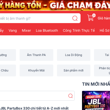
0
Giỏ hà
ẩy
Vang
Mixer
Loa Bluetooth
Công Trình Thực Tế
Hồ Sơ
rường
Âm Thanh PA
Loa Di Động
Tai
Phân tí
o Châu
Khuyến Mãi
Sản phẩm mới
TIN MỚI NH
BL PartyBox 330 chi tiết từ A-Z mới nhất