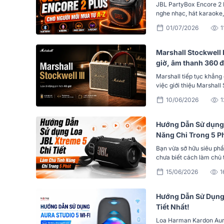
JBL PartyBox Encore 2 P
nghe nhạc, hát karaoke, t
01/07/2026
1
Marshall Stockwell I
giờ, âm thanh 360 
Marshall tiếp tục khẳng 
việc giới thiệu Marshall 
10/06/2026
1
Hướng Dẫn Sử dụng 
Năng Chỉ Trong 5 P
Bạn vừa sở hữu siêu ph
chưa biết cách làm chủ
15/06/2026
1
Hướng Dẫn Sử Dụng 
Tiết Nhất!
Loa Harman Kardon Aura 