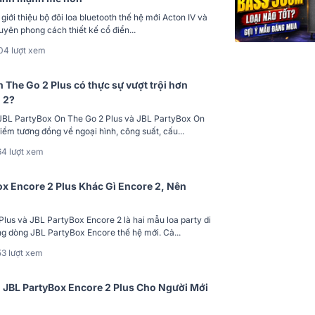
giới thiệu bộ đôi loa bluetooth thế hệ mới Acton IV và
uyên phong cách thiết kế cổ điển...
04 lượt xem
 The Go 2 Plus có thực sự vượt trội hơn
 2?
 JBL PartyBox On The Go 2 Plus và JBL PartyBox On
iểm tương đồng về ngoại hình, công suất, cấu...
64 lượt xem
ox Encore 2 Plus Khác Gì Encore 2, Nên
lus và JBL PartyBox Encore 2 là hai mẫu loa party di
ng dòng JBL PartyBox Encore thế hệ mới. Cả...
53 lượt xem
JBL PartyBox Encore 2 Plus Cho Người Mới