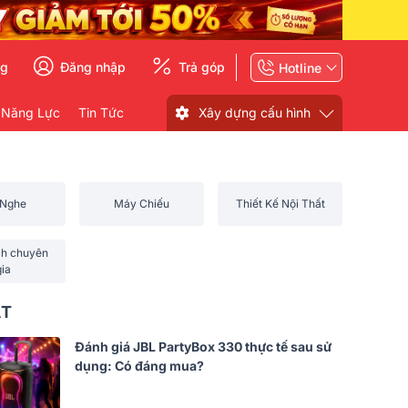
ng
Đăng nhập
Trả góp
Hotline
 Năng Lực
Tin Tức
Xây dựng cấu hình
 Nghe
Máy Chiếu
Thiết Kế Nội Thất
ch chuyên
gia
ẤT
Đánh giá JBL PartyBox 330 thực tế sau sử
dụng: Có đáng mua?