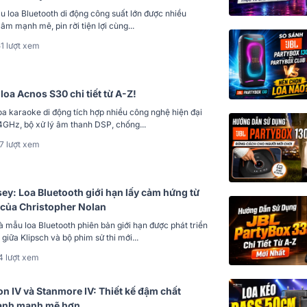
 loa Bluetooth di động công suất lớn được nhiều
âm mạnh mẽ, pin rời tiện lợi cùng...
1 lượt xem
oa Acnos S30 chi tiết từ A-Z!
a karaoke di động tích hợp nhiều công nghệ hiện đại
4GHz, bộ xử lý âm thanh DSP, chống...
7 lượt xem
ey: Loa Bluetooth giới hạn lấy cảm hứng từ
 của Christopher Nolan
à mẫu loa Bluetooth phiên bản giới hạn được phát triển
 giữa Klipsch và bộ phim sử thi mới...
4 lượt xem
on IV và Stanmore IV: Thiết kế đậm chất
hanh mạnh mẽ hơn