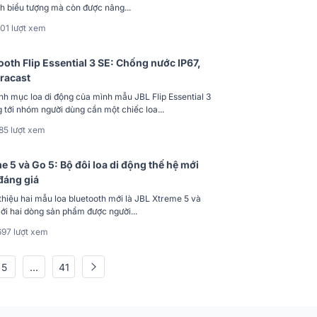
nh biểu tượng mà còn được nâng...
01 lượt xem
ooth Flip Essential 3 SE: Chống nước IP67,
uracast
h mục loa di động của mình mẫu JBL Flip Essential 3
tới nhóm người dùng cần một chiếc loa...
85 lượt xem
e 5 và Go 5: Bộ đôi loa di động thế hệ mới
đáng giá
 thiệu hai mẫu loa bluetooth mới là JBL Xtreme 5 và
mới hai dòng sản phẩm được người...
697 lượt xem
5
...
41