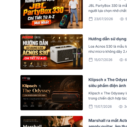
JBL PartyBox 330 là mẫu
người lựa chọn nhờ chất 
23/07/2026
5
Hướng dẫn sử dụng l
Loa Acnos S30 là mẫu lo
như micro không dây 2.
15/07/2026
6
Klipsch x The Odyss
siêu phẩm điện ảnh
Klipsch x The Odyssey l
trong chiến dịch hợp tác
11/07/2026
3
Marshall ra mắt Act
amply guitar, âm t