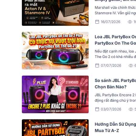
Marshall vừa chính thức 
Stanmore IV. Vẫn giữ ng
16/07/2026
1
Loa JBL PartyBox On
PartyBox On The Go
Nếu đặt cạnh nhau, loa
The Go 2 có khá nhiều đ
07/07/2026
So sánh JBL PartyB
Chọn Bản Nào?
JBL PartyBox Encore 2 P
động rất đáng chú ý tro
03/07/2026
Hướng Dẫn Sử Dụng 
Mua Từ A-Z