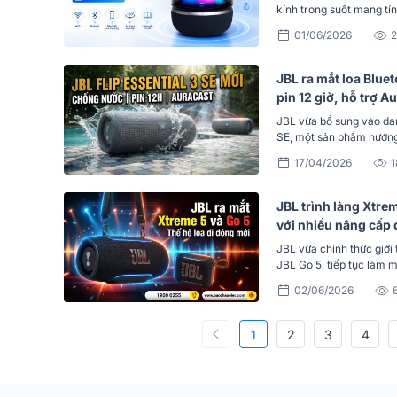
kính trong suốt mang tí
01/06/2026
2
JBL ra mắt loa Bluet
pin 12 giờ, hỗ trợ A
JBL vừa bổ sung vào dan
SE, một sản phẩm hướng 
17/04/2026
1
JBL trình làng Xtrem
với nhiều nâng cấp 
JBL vừa chính thức giới
JBL Go 5, tiếp tục làm 
02/06/2026
1
2
3
4