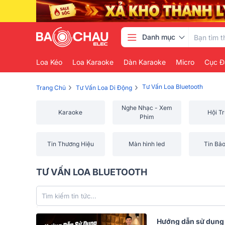
Danh mục
Loa Kéo
Loa Karaoke
Dàn Karaoke
Micro
Cục Đ
›
›
Tư Vấn Loa Bluetooth
Trang Chủ
Tư Vấn Loa Di Động
Nghe Nhạc - Xem
Karaoke
Hội T
Phim
Tin Thương Hiệu
Màn hình led
Tin Bả
TƯ VẤN LOA BLUETOOTH
Hướng dẫn sử dụng J