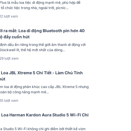
lus là mẫu loa tiệc di động mạnh mẽ, phù hợp để
ổ chức tiệc trong nhà, ngoài trời, picnic...
12 lượt xem
II ra mắt: Loa di động Bluetooth pin hơn 40
độ đầy cuốn hút
định dấu ấn riêng trong thế giới âm thanh di động với
Stockwell III, thế hệ mới nhất của dòng...
29 lượt xem
Loa JBL Xtreme 5 Chi Tiết - Làm Chủ Tính
hút
ẩm loa di động phân khúc cao cấp JBL Xtreme 5 nhưng
 toàn bộ công năng mạnh mẽ...
65 lượt xem
Loa Harman Kardon Aura Studio 5 Wi-Fi Chi
Studio 5 Wi-Fi không chỉ ghi điểm bởi thiết kế vòm