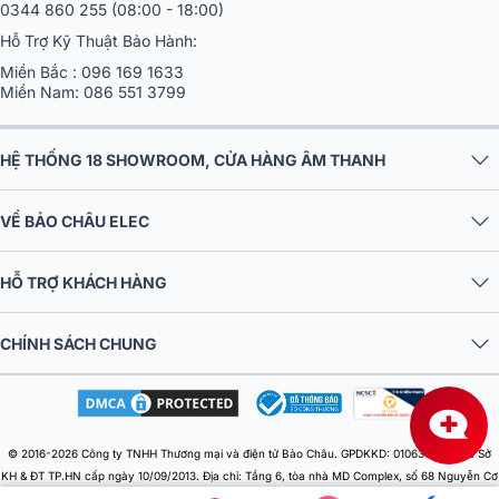
0344 860 255
(08:00 - 18:00)
Hỗ Trợ Kỹ Thuật Bảo Hành:
Miền Bắc :
096 169 1633
Miền Nam:
086 551 3799
HỆ THỐNG 18 SHOWROOM, CỬA HÀNG ÂM THANH
VỀ BẢO CHÂU ELEC
HỖ TRỢ KHÁCH HÀNG
CHÍNH SÁCH CHUNG
© 2016-2026 Công ty TNHH Thương mại và điện tử Bảo Châu. GPDKKD: 0106303879 do Sở
KH & ĐT TP.HN cấp ngày 10/09/2013. Địa chỉ: Tầng 6, tòa nhà MD Complex, số 68 Nguyễn Cơ
Thạch, Phường Từ Liêm, Thành phố Hà Nội, Việt Nam. Điện thoại: 024 730 10 255. Email: