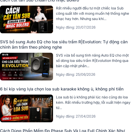
Rất nhiều người đầu tư một chiếc loa Sub
công suất lớn với mong muốn hệ thống nghe
nhạc hay hơn. Nhưng sau khi...
Ngày đăng: 20/07/2026
SVS bổ sung Auto EQ cho loa siêu trầm R|Evolution: Tự động cân
chỉnh âm trầm theo phòng nghe
SVS vừa bổ sung tính năng Auto EQ cho một
số dòng loa siêu trầm R|Evolution thông qua
bản cập nhật phần...
Ngày đăng: 25/06/2026
6 bí kíp vàng lựa chọn loa sub karaoke không ù, không phí tiền
Loa sub bị ù không phải lúc nào cũng do loa
kém. Rất nhiều trường hợp, lỗi xuất hiện ngay
từ...
Ngày đăng: 27/04/2026
Cách Dùng Phần Mềm Đo Phase Sub Và Loa Full Chính Xác Như