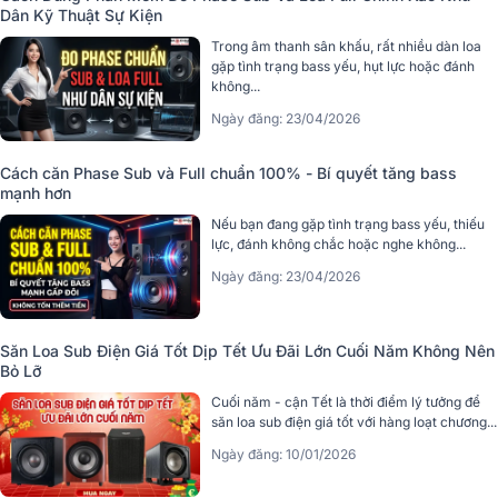
Dân Kỹ Thuật Sự Kiện
Trong âm thanh sân khấu, rất nhiều dàn loa
gặp tình trạng bass yếu, hụt lực hoặc đánh
không...
Ngày đăng: 23/04/2026
Cách căn Phase Sub và Full chuẩn 100% - Bí quyết tăng bass
mạnh hơn
Nếu bạn đang gặp tình trạng bass yếu, thiếu
lực, đánh không chắc hoặc nghe không...
Ngày đăng: 23/04/2026
Săn Loa Sub Điện Giá Tốt Dịp Tết Ưu Đãi Lớn Cuối Năm Không Nên
Bỏ Lỡ
Cuối năm - cận Tết là thời điểm lý tưởng để
săn loa sub điện giá tốt với hàng loạt chương...
Ngày đăng: 10/01/2026