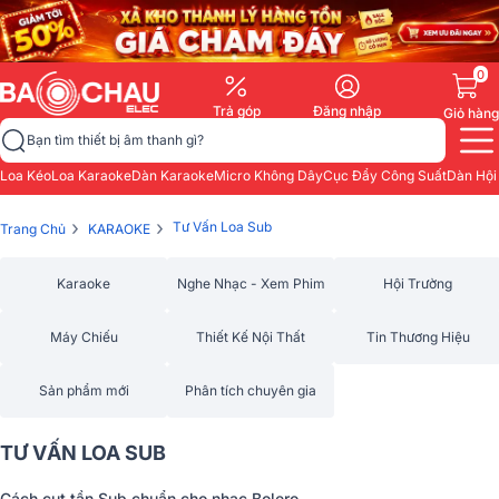
0
Trả góp
Đăng nhập
Giỏ hàng
Bạn tìm thiết bị âm thanh gì?
Loa Kéo
Loa Karaoke
Dàn Karaoke
Micro Không Dây
Cục Đẩy Công Suất
Dàn Hội
›
›
Tư Vấn Loa Sub
Trang Chủ
KARAOKE
Karaoke
Nghe Nhạc - Xem Phim
Hội Trường
Máy Chiếu
Thiết Kế Nội Thất
Tin Thương Hiệu
Sản phẩm mới
Phân tích chuyên gia
TƯ VẤN LOA SUB
Cách cut tần Sub chuẩn cho nhạc Bolero