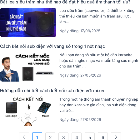
Đặt loa siêu trầm như thế nào để đạt hiệu quả âm thanh tối ưu?
Loa siêu trầm (subwoofer) là thiết bị không
thể thiếu khi bạn muốn âm trầm sâu, lực,
làm...
Ngày đăng: 17/09/2025
Cách kết nối sub điện với vang số trong 1 nốt nhạc
Nếu bạn đang sở hữu một bộ dàn karaoke
hoặc dàn nghe nhạc và muốn tăng sức mạnh
cho dải trầm, ...
Ngày đăng: 27/05/2026
Hướng dẫn chi tiết cách kết nối sub điện với mixer
Trong một hệ thống âm thanh chuyên nghiệp
hay dàn karaoke gia đình, loa sub điện đóng
vai trò...
Ngày đăng: 27/05/2026
1
2
3
4
5
6