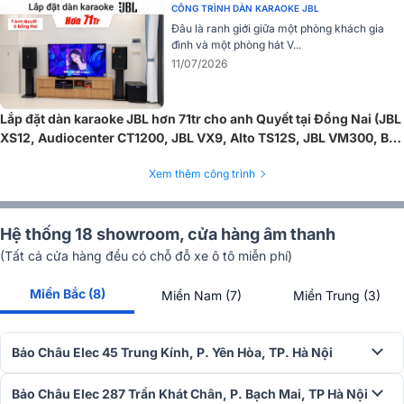
LH-PS80)
CÔNG TRÌNH DÀN KARAOKE JBL
Đâu là ranh giới giữa một phòng khách gia
đình và một phòng hát V...
11/07/2026
Lắp đặt dàn karaoke JBL hơn 71tr cho anh Quyết tại Đồng Nai (JBL
XS12, Audiocenter CT1200, JBL VX9, Alto TS12S, JBL VM300, BIK
LH-PS80)
Xem thêm công trình
Hệ thống 18 showroom, cửa hàng âm thanh
(Tất cả cửa hàng đều có chỗ đỗ xe ô tô miễn phí)
Miền Bắc (8)
Miền Nam (7)
Miền Trung (3)
Bảo Châu Elec 45 Trung Kính, P. Yên Hòa, TP. Hà Nội
Bảo Châu Elec 287 Trần Khát Chân, P. Bạch Mai, TP Hà Nội