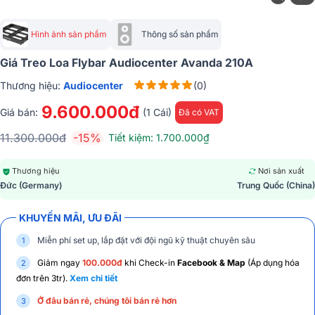
Hình ảnh sản phẩm
Thông số sản phẩm
Giá Treo Loa Flybar Audiocenter Avanda 210A
Thương hiệu:
Audiocenter
(0)
9.600.000đ
Giá bán:
(1 Cái)
Đã có VAT
11.300.000đ
-15%
Tiết kiệm: 1.700.000₫
Thương hiệu
Nơi sản xuất
Đức (Germany)
Trung Quốc (China)
KHUYẾN MÃI, ƯU ĐÃI
Miễn phí set up, lắp đặt với đội ngũ kỹ thuật chuyên sâu
Giảm ngay
100.000đ
khi Check-in
Facebook & Map
(Áp dụng hóa
đơn trên 3tr).
Xem chi tiết
Ở đâu bán rẻ, chúng tôi bán rẻ hơn