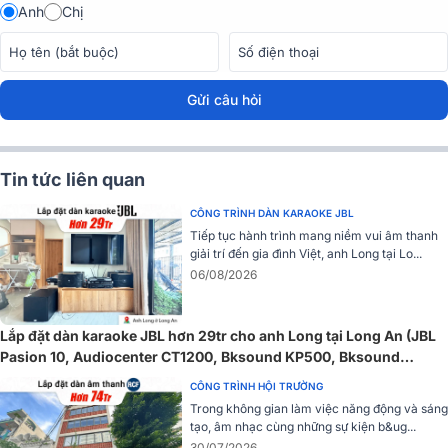
Anh
Chị
Gửi câu hỏi
Tin tức liên quan
CÔNG TRÌNH DÀN KARAOKE JBL
Tiếp tục hành trình mang niềm vui âm thanh
giải trí đến gia đình Việt, anh Long tại Lo...
06/08/2026
Lắp đặt dàn karaoke JBL hơn 29tr cho anh Long tại Long An (JBL
Pasion 10, Audiocenter CT1200, Bksound KP500, Bksound
SW212, BCE U900 Plus X)
CÔNG TRÌNH HỘI TRƯỜNG
Trong không gian làm việc năng động và sáng
tạo, âm nhạc cùng những sự kiện b&ug...
30/07/2026