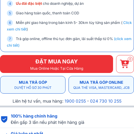
Ưu đãi đặc biệt
cho doanh nghiệp, dự án
Giao hàng toàn quốc, thanh toán COD
Miễn phí giao hàng trong bán kính 5- 30km tùy từng sản phẩm (
Click
xem chi tiết
)
Trả góp online, offline thủ tục đơn giản, lãi suất thấp từ 0%
(click xem
chi tiết)
0
ĐẶT MUA NGAY
Mua Online Hoặc Tại Cửa Hàng
MUA TRẢ GÓP
MUA TRẢ GÓP ONLINE
DUYỆT HỒ SƠ 30 PHÚT
QUA THẺ VISA, MASTERCARD, JCB
Liên hệ tư vấn, mua hàng:
1900 0255
-
024 730 10 255
100% hàng chính hãng
Đền gấp 3 lần nếu phát hiện hàng giả
Giá luôn rẻ nhất