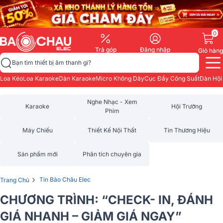
0
Trả góp
Đăng nhập
Giỏ hàng
Bạn tìm thiết bị âm thanh gì?
Loa Kéo
Loa Karaoke
Dàn Karaoke
Micro Không Dây
Cục Đẩy Công Suất
Dàn Hội
Nghe Nhạc - Xem
Karaoke
Hội Trường
Phim
Máy Chiếu
Thiết Kế Nội Thất
Tin Thương Hiệu
Sản phẩm mới
Phân tích chuyên gia
›
Tin Bảo Châu Elec
Trang Chủ
CHƯƠNG TRÌNH: “CHECK- IN, ĐÁNH
GIÁ NHANH – GIẢM GIÁ NGAY”