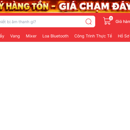
0
Giỏ hà
ẩy
Vang
Mixer
Loa Bluetooth
Công Trình Thực Tế
Hồ Sơ