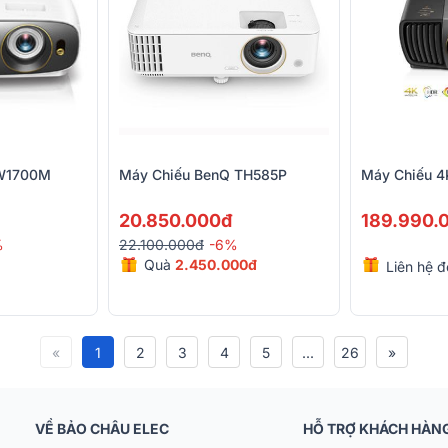
 W1700M
Máy Chiếu BenQ TH585P
Máy Chiếu 
20.850.000đ
189.990.
%
22.100.000đ
-6%
Quà
2.450.000đ
Liên hệ đ
«
1
2
3
4
5
...
26
»
VỀ BẢO CHÂU ELEC
HỖ TRỢ KHÁCH HÀN