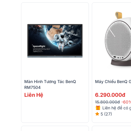
Màn Hình Tương Tác BenQ
Máy Chiếu BenQ 
RM7504
Liên Hệ
6.290.000đ
15.800.000đ
-60
Liên hệ để có g
5 (27)