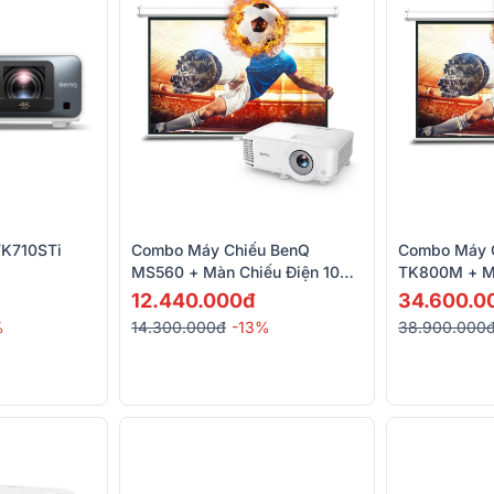
TK710STi
Combo Máy Chiếu BenQ
Combo Máy 
MS560 + Màn Chiếu Điện 100
TK800M + Mà
Inch
Inch
12.440.000đ
34.600.0
%
14.300.000đ
-13%
38.900.000