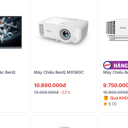
Tác BenQ
Máy Chiếu BenQ MX560C
Máy Chiếu 
10.890.000đ
9.750.00
13.900.000đ
-22%
10.800.000đ
Quà KH
5 (1)