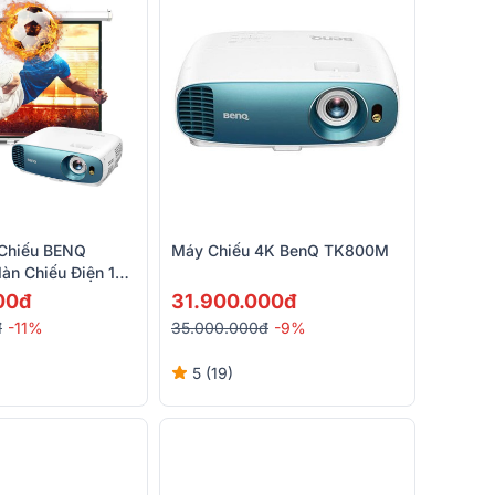
Chiếu BENQ
Máy Chiếu 4K BenQ TK800M
n Chiếu Điện 120
00đ
31.900.000đ
đ
-11%
35.000.000đ
-9%
5 (19)