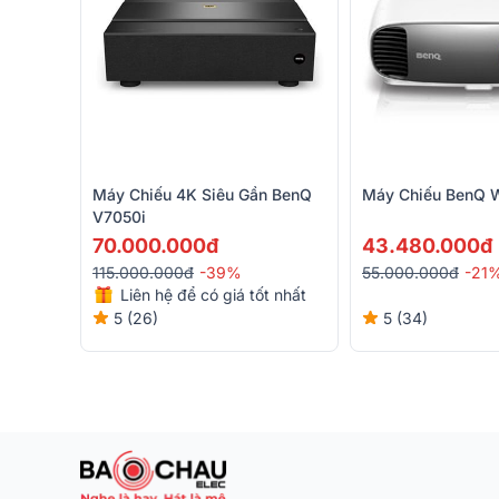
Máy Chiếu 4K Siêu Gần BenQ
Máy Chiếu BenQ
V7050i
70.000.000đ
43.480.000đ
115.000.000đ
-39%
55.000.000đ
-21
Liên hệ để có giá tốt nhất
5 (26)
5 (34)