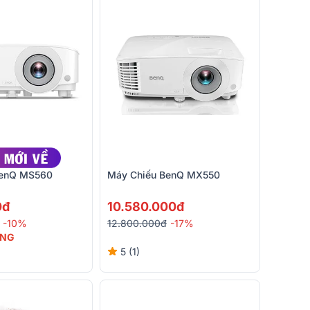
BenQ MS560
Máy Chiếu BenQ MX550
0đ
10.580.000đ
-10%
12.800.000đ
-17%
ỦNG
5 (1)