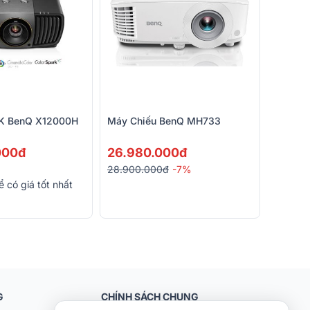
4K BenQ X12000H
Máy Chiếu BenQ MH733
000đ
26.980.000đ
28.900.000đ
-7%
ể có giá tốt nhất
G
CHÍNH SÁCH CHUNG