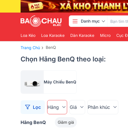
Danh mục
Loa Kéo
Loa Karaoke
Dàn Karaoke
Micro
Cục Đ
›
BenQ
Trang Chủ
Chọn Hãng BenQ theo loại:
Máy Chiếu BenQ
Lọc
Hãng
Giá
Phân khúc
Hãng BenQ
Giảm giá