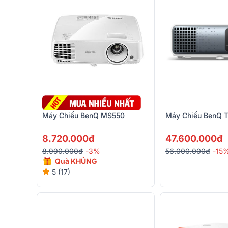
Máy Chiếu BenQ MS550
Máy Chiếu BenQ 
8.720.000đ
47.600.000đ
8.990.000đ
-3%
56.000.000đ
-15
Quà KHỦNG
5 (17)