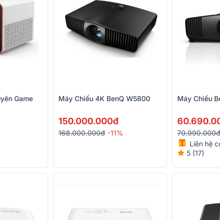
uyên Game
Máy Chiếu 4K BenQ W5800
Máy Chiếu 
150.000.000đ
60.690.0
168.000.000đ
-11%
70.990.000
Liên hệ c
5 (17)