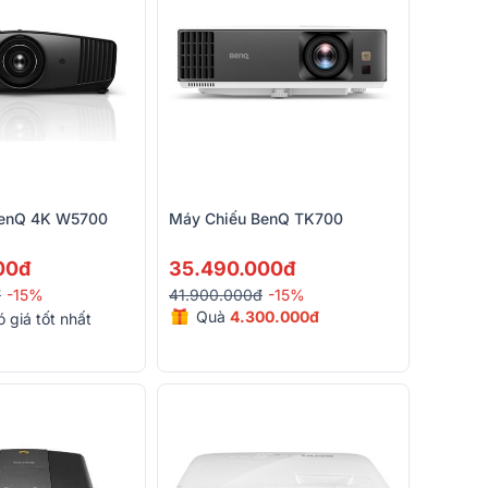
BenQ 4K W5700
Máy Chiếu BenQ TK700
00đ
35.490.000đ
đ
-15%
41.900.000đ
-15%
Quà
4.300.000đ
ó giá tốt nhất