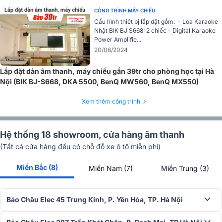
…)
CÔNG TRÌNH MÁY CHIẾU
Cấu hình thiết bị lắp đặt gồm: - Loa Karaoke
Máy chiếu BenQ MX550 sử dụng chế độ LampSave cho khả năng
Nhật BIK BJ S668: 2 chiếc - Digital Karaoke
hạn chế việc thay thế đèn và bảo trì, điều chỉnh công suất đèn phù
Power Amplifie...
hợp với độ sáng và độ tương phản của ánh sáng không gian giúp
20/06/2024
tiết kiệm hơn 50% so với các dòng máy chiếu khác.
Lắp đặt dàn âm thanh, máy chiếu gần 39tr cho phòng học tại Hà
Đây chắc chắn là dòng máy chiếu phù hợp nhất cho những phòng
Nội (BIK BJ-S668, DKA 5500, BenQ MW560, BenQ MX550)
họp, hội nghị, trường học, quán cà phê...Sở hữu ngay
máy chiế
BenQ MX550
tại
Bảo Châu Elec
với giá thành tốt nhất thị trườn
Xem thêm công trình
cùng nhiều ưu đãi hấp dẫn. Liên hệ hotline
1900 0255
để được t
vấn, giải đáp cụ thể về sản phẩm.
Hệ thống 18 showroom, cửa hàng âm thanh
(Tất cả cửa hàng đều có chỗ đỗ xe ô tô miễn phí)
Miền Bắc (8)
Miền Nam (7)
Miền Trung (3)
Bảo Châu Elec 45 Trung Kính, P. Yên Hòa, TP. Hà Nội