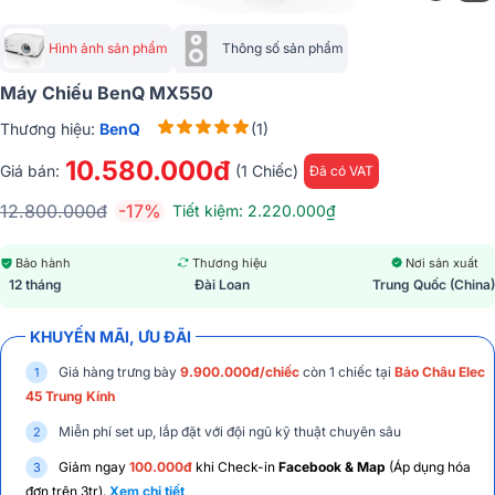
Hình ảnh sản phẩm
Thông số sản phẩm
Máy Chiếu BenQ MX550
Thương hiệu:
BenQ
(1)
10.580.000đ
Giá bán:
(1 Chiếc)
Đã có VAT
12.800.000đ
-17%
Tiết kiệm: 2.220.000₫
Bảo hành
Thương hiệu
Nơi sản xuất
12 tháng
Đài Loan
Trung Quốc (China)
KHUYẾN MÃI, ƯU ĐÃI
Giá hàng trưng bày
9.900.000đ/chiếc
còn 1 chiếc tại
Bảo Châu Elec
45 Trung Kính
Miễn phí set up, lắp đặt với đội ngũ kỹ thuật chuyên sâu
Giảm ngay
100.000đ
khi Check-in
Facebook & Map
(Áp dụng hóa
đơn trên 3tr).
Xem chi tiết