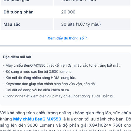
Độ tương phản
20,000
Màu sắc
30 Bits (1.07 tỷ màu)
Tỷ lệ hình ảnh
4
Xem đầy đủ thông số
Bóng đèn
200W
Đặc điểm nổi bật
Tuổi thọ bóng đèn
15,000 giờ (Lampsave)
- Máy chiếu BenQ MX550 thiết kế hiện đại, màu sắc tone trắng bắt mắt.
- Độ sáng ở mức cao lên tới 3.600 lumens.
Chỉnh méo hình thang
+/-40 độ
- Kết nối dễ dàng nhiều cổng HDMI cùng lúc.
- Keystone dọc giúp căn chỉnh hình ảnh vừa vặn, cân đối.
Kích thước hình ảnh rõ
60″ – 180″
- Cài đặt dễ dàng với bộ điều khiển từ xa.
ràng (đường chéo)
- Công nghệ tiết kiệm điện giúp máy chiếu hoạt động lâu dài, bền bỉ.
Kích thước hình ảnh
30″-300″
(đường chéo)
Với khả năng trình chiếu trong những không gian rộng lớn, sức chứa
khủng
Máy chiếu BenQ MX550
là lựa chọn tối ưu dành cho bạn. Đ
Loa tích hợp
2W x 1
sáng lên đến 3600 Lumens và độ phân giải XGA(1024x 768) cho