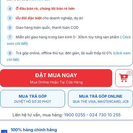
Ở đâu bán rẻ, chúng tôi bán rẻ hơn
Ưu đãi đặc biệt
cho doanh nghiệp, dự án
Giao hàng toàn quốc, thanh toán COD
Miễn phí giao hàng trong bán kính 5- 30km tùy từng sản phẩm (
Click
xem chi tiết
)
Trả góp online, offline thủ tục đơn giản, lãi suất thấp từ 0%
(click xem
chi tiết)
0
ĐẶT MUA NGAY
Mua Online Hoặc Tại Cửa Hàng
MUA TRẢ GÓP
MUA TRẢ GÓP ONLINE
DUYỆT HỒ SƠ 30 PHÚT
QUA THẺ VISA, MASTERCARD, JCB
Liên hệ tư vấn, mua hàng:
1900 0255
-
024 730 10 255
100% hàng chính hãng