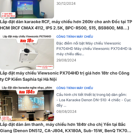
Máy chiếu BenQ MX550 được trang bị bộ điều khiển từ xa với hệ
30/12/2024
thống nút cài đặt cho người dùng dễ dàng sử dụng, truy cập và cài
đặt trực tiếp mà không cần chọn các menu giao diện hiển thị.
Lắp đặt dàn karaoke RCF, máy chiếu hơn 260tr cho anh Đốc tại TP
Công nghệ tiết kiệm điện
HCM (RCF CMAX 4112, IPS 2.5K, BPC-R500, S15, BS9800, M8...)
Nhiều công nghệ mới mẻ và hiện đại được áp dụng vào sản phẩm
CÔNG TRÌNH MÁY CHIẾU
máy chiếu BenQ MX550 như chu trình sinh thái giúp loại bỏ điện
Đặc điểm nổi bật Máy chiếu Viewsonic
thải, giảm thiểu bảo trì, giảm thiểu thời gian chờ đợi khởi động trước
PX704HD Máy chiếu Viewsonic PX704HD là
và sau. Tự ngắt nguồn sau một khoảng thời gian không hoạt động
máy chiếu d&u...
giúp máy chiếu tiết kiệm điện, kéo dài tuổi thọ.
29/08/2024
Lắp đặt máy chiếu Viewsonic PX704HD trị giá hơn 18tr cho Công
ty CP Kiềm Saphia tại Hà Nội
CÔNG TRÌNH MÁY CHIẾU
Cấu hình chi tiết thiết bị trong bộ dàn gồm:
- Loa Karaoke Denon DN-510: 4 chiếc - Cục
đẩy ...
08/08/2024
Lắp đặt dàn âm thanh, máy chiếu hơn 184tr cho chị Yến tại Bắc
Giang (Denon DN512, CA-J804, KX180A, Sub-15W, BenQ TK700,