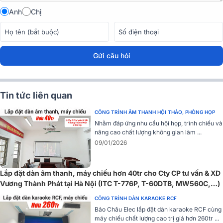
hoặc thiết bị di động có thể thay phiên nhau.
Anh
Chị
Gửi câu hỏi
Tin tức liên quan
CÔNG TRÌNH ÂM THANH HỘI THẢO, PHÒNG HỌP
Nhằm đáp ứng nhu cầu hội họp, trình chiếu và
nâng cao chất lượng không gian làm ...
09/01/2026
Keystone dọc
Với chức năng Keystone được trang bị theo hướng dọc giúp cho
Lắp đặt dàn âm thanh, máy chiếu hơn 40tr cho Cty CP tư vấn & XD
máy chiếu BenQ MX550 có thể căn chỉnh hình ảnh một cách vừa
Vương Thành Phát tại Hà Nội (ITC T-776P, T-60DTB, MW560C,…)
vặn, dễ dàng trình chiếu hình ảnh từ nhiều địa điểm khác nhau.
CÔNG TRÌNH DÀN KARAOKE RCF
Cài đặt dễ dàng
Bảo Châu Elec lắp đặt dàn karaoke RCF cùng
máy chiếu chất lượng cao trị giá hơn 260tr ...