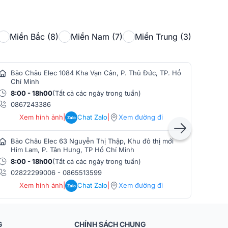
Miền Bắc (8)
Miền Nam (7)
Miền Trung (3)
Bảo Châu Elec 1084 Kha Vạn Cân, P. Thủ Đức, TP. Hồ
Bảo
Chí Minh
Min
8:00 - 18h00
(Tất cả các ngày trong tuần)
8:0
0867243386
086
Xem hình ảnh
|
Chat Zalo
|
Xem đường đi
Zalo
Bảo Châu Elec 63 Nguyễn Thị Thập, Khu đô thị mới
Bảo
Him Lam, P. Tân Hưng, TP Hồ Chí Minh
Phò
8:00 - 18h00
(Tất cả các ngày trong tuần)
8:0
02822299006
-
0865513599
086
Xem hình ảnh
|
Chat Zalo
|
Xem đường đi
Zalo
G
CHÍNH SÁCH CHUNG