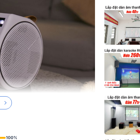
Màu hiển thị
Độ phủ Rec.7
Tỷ lệ khung h
Nguồn sáng
Tuổi thọ nguồ
(Normal/Eco/
Tỷ lệ chiếu hì
Tỷ lệ thu phó
Điều chỉnh Ke
Độ lệch chiếu
Kích thước ch
100%
nét rõ ràng / 