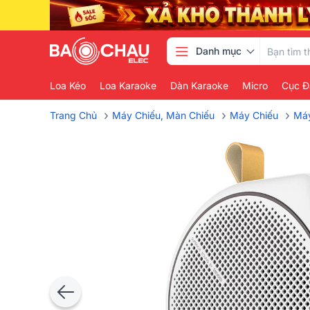
Danh mục
Loa Kéo
Loa Karaoke
Dàn Karaoke
Micro
Cục Đ
›
›
›
Trang Chủ
Máy Chiếu, Màn Chiếu
Máy Chiếu
Máy