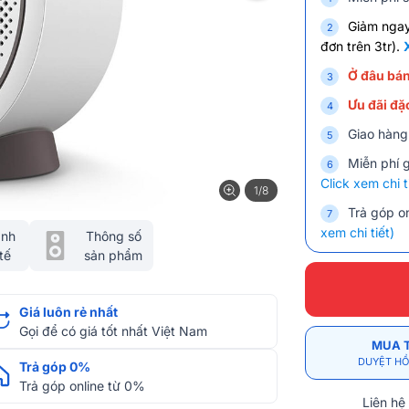
Giảm nga
đơn trên 3tr).
Ở đâu bán
Ưu đãi đặc
Giao hàng
Miễn phí 
Click xem chi t
1/8
Trả góp on
xem chi tiết)
ảnh
Thông số
tế
sản phẩm
Giá luôn rẻ nhất
Gọi để có giá tốt nhất Việt Nam
MUA 
DUYỆT HỒ
Trả góp 0%
Trả góp online từ 0%
Liên hệ