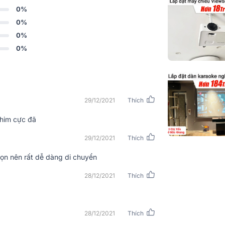
đa)
0%
0%
Loa
0%
0%
Hỗ trợ độ phân
Mức tiêu thụ 
29/12/2021
Thích
Nguồn cấp
phim cực đã
Kích thước (W
29/12/2021
Thích
Trọng lượng
 gọn nên rất dễ dàng di chuyển
Độ ồn
28/12/2021
Thích
Nhiệt độ hoạt
Phụ kiện (Tiê
28/12/2021
Thích