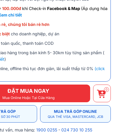
y
100.000đ
khi Check-in
Facebook & Map
(Áp dụng hóa
Xem chi tiết
 rẻ, chúng tôi bán rẻ hơn
 biệt
cho doanh nghiệp, dự án
 toàn quốc, thanh toán COD
giao hàng trong bán kính 5- 30km tùy từng sản phẩm (
iết
)
line, offline thủ tục đơn giản, lãi suất thấp từ 0%
(click
0
ĐẶT MUA NGAY
Mua Online Hoặc Tại Cửa Hàng
TRẢ GÓP
MUA TRẢ GÓP ONLINE
 SƠ 30 PHÚT
QUA THẺ VISA, MASTERCARD, JCB
 tư vấn, mua hàng:
1900 0255
-
024 730 10 255