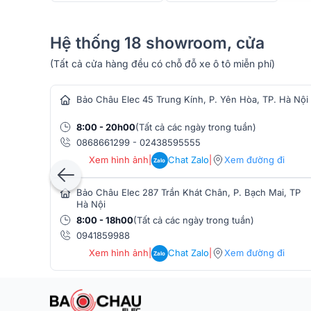
Hệ thống 18 showroom, cửa
BenQ GV30
có thiết kế trang nhã, nhỏ gọn cho ngườ
(Tất cả cửa hàng đều có chỗ đỗ xe ô tô miễn phí)
hàng âm thanh
với BenQ GV30 là hộp đựng và dây đeo bằng da tiện 
nơi. Cho dù đó là bữa tiệc cocktail trên sân thượng h
Bảo Châu Elec 45 Trung Kính, P. Yên Hòa, TP. Hà Nội
dụng ở bất kỳ đâu, bất kỳ lúc nào.
8:00 - 20h00
(Tất cả các ngày trong tuần)
0868661299
-
02438595555
Xem hình ảnh
|
Chat Zalo
|
Xem đường đi
Zalo
Bảo Châu Elec 287 Trần Khát Chân, P. Bạch Mai, TP
Hà Nội
8:00 - 18h00
(Tất cả các ngày trong tuần)
0941859988
Xem hình ảnh
|
Chat Zalo
|
Xem đường đi
Zalo