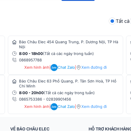
Tất cả
i dùng dễ dàng mang theo bên mình. Đi kèm
lợi giúp bạn dễ dàng mang theo mọi lúc mọi
ay tiệc nướng ngoài trời, bạn đều có thể sử
Bảo Châu Elec 454 Quang Trung, P. Dương Nội, TP Hà
Nội
8:00 - 18h00
(Tất cả các ngày trong tuần)
0868957788
Xem hình ảnh
|
Chat Zalo
|
Xem đường đi
Zalo
Bảo Châu Elec 63 Phổ Quang, P. Tân Sơn Hoà, TP Hồ
Chí Minh
8:00 - 20h00
(Tất cả các ngày trong tuần)
0865753386
-
02839901456
Xem hình ảnh
|
Chat Zalo
|
Xem đường đi
Zalo
VỀ BẢO CHÂU ELEC
HỖ TRỢ KHÁCH HÀN