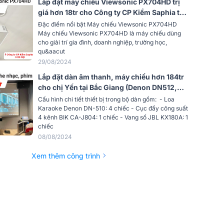
Lắp đặt máy chiếu Viewsonic PX704HD trị
giá hơn 18tr cho Công ty CP Kiềm Saphia tại
Hệ thống 2.1, 2 x midrange tweeter
Hà Nội
Đặc điểm nổi bật Máy chiếu Viewsonic PX704HD
4W và 1 woofer 8W
Máy chiếu Viewsonic PX704HD là máy chiếu dùng
cho giải trí gia đình, doanh nghiệp, trường học,
VGA (640 x 480) to 4K UHD (3840 x
qu&aacut
 giải
2160),VGA(640 x 480) to Full
29/08/2024
HD(1920 x 1080)
42W / 34W / 29W (Normal / Eco /
Lắp đặt dàn âm thanh, máy chiếu hơn 184tr
điện năng
Low Power)
cho chị Yến tại Bắc Giang (Denon DN512,
CA-J804, KX180A, Sub-15W, BenQ TK700,
Cấu hình chi tiết thiết bị trong bộ dàn gồm: - Loa
AC 100 to 240 V, 50/60 Hz
…)
Karaoke Denon DN-510: 4 chiếc - Cục đẩy công suất
4.7 x 7.7 x 7.3 inches (120 x 196 x
4 kênh BIK CA-J804: 1 chiếc - Vang số JBL KX180A: 1
 x H x D)
185 mm)
chiếc
08/08/2024
3.5 lbs (1.6kg)
Xem thêm công trình
29dBA/27dBA
 động
0~40℃
1 Power Adaptor, 1 Carry Bag, 1
u chuẩn)
Remote Control w/ Battery
English/ German/ Spanish/ French/