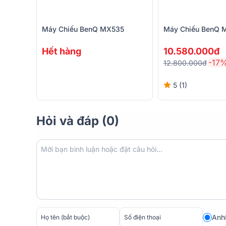
Máy Chiếu BenQ MX535
Máy Chiếu BenQ 
Đánh giá chi tiết về máy chiếu BenQ GV30
Thiết kế nhỏ gọn
Hết hàng
10.580.000đ
-17
12.800.000đ
5 (1)
Hỏi và đáp (0)
Anh