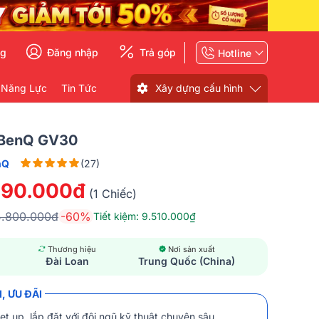
ng
Đăng nhập
Trả góp
Hotline
 Năng Lực
Tin Tức
Xây dựng cấu hình
 BenQ GV30
nQ
(27)
290.000đ
(1 Chiếc)
5.800.000đ
-60%
Tiết kiệm: 9.510.000₫
Thương hiệu
Nơi sản xuất
Đài Loan
Trung Quốc (China)
, ƯU ĐÃI
et up, lắp đặt với đội ngũ kỹ thuật chuyên sâu