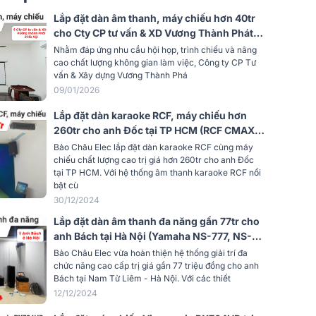
24-bit (16.7 million colors)
Lắp đặt dàn âm thanh, máy chiếu hơn 40tr
cho Cty CP tư vấn & XD Vương Thành Phát
09
97%
tại Hà Nội (ITC T-776P, T-60DTB, MW560C,
Nhằm đáp ứng nhu cầu hội họp, trình chiếu và nâng
…)
cao chất lượng không gian làm việc, Công ty CP Tư
ình gốc
Native 16
vấn & Xây dựng Vương Thành Phá
09/01/2026
Osram LED
Lắp đặt dàn karaoke RCF, máy chiếu hơn
260tr cho anh Đốc tại TP HCM (RCF CMAX
n sáng
20,000/30,000 hrs (Normal/Eco)
4112, IPS 2.5K, BPC-R500, S15, BS9800,
Bảo Châu Elec lắp đặt dàn karaoke RCF cùng máy
SmartEco)
M8...)
chiếu chất lượng cao trị giá hơn 260tr cho anh Đốc
tại TP HCM. Với hệ thống âm thanh karaoke RCF nổi
nh
1.2 (37.6" @ 3.3 ft)
bật cù
30/12/2024
ng (zoom)
Fixed
Lắp đặt dàn âm thanh đa năng gần 77tr cho
1D keystone (Auto Vertical ± 40
anh Bách tại Hà Nội (Yamaha NS-777, NS-
ystone
Degrees)
B330, NS-C444, RX-V6A, SW815, BenQ
Bảo Châu Elec vừa hoàn thiện hệ thống giải trí đa
MX550,…)
chức năng cao cấp trị giá gần 77 triệu đồng cho anh
100% ± 5%
Bách tại Nam Từ Liêm - Hà Nội. Với các thiết
12/12/2024
iếu (Lấy
Mức độ tối
30"~100"