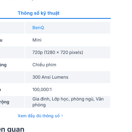
Thông số kỹ thuật
BenQ
ếu
Mini
720p (1280 x 720 pixels)
ộng
Chiếu phim
300 Ansi Lumens
n
100,000:1
Gia đình, Lớp học, phòng ngủ, Văn
rộng
phòng
Giá rẻ
Xem đầy đủ thông số
0.23"
iên quan