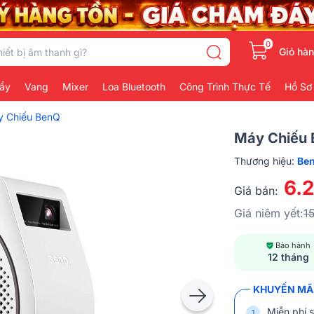
0
Giỏ hà
ẩy
Vang
Mixer
Loa Bluetooth
Công Trình Thực Tế
Hồ Sơ
 Chiếu BenQ
Máy Chiếu
Thương hiệu:
Be
6.
Giá bán:
Giá niêm yết:
1
Bảo hành
12 tháng
KHUYẾN MÃI
Miễn phí s