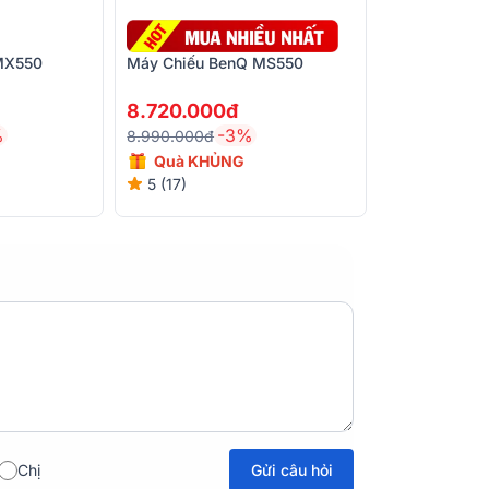
MX550
Máy Chiếu BenQ MS550
8.720.000đ
%
-3%
8.990.000đ
Quà KHỦNG
5 (17)
Gửi câu hỏi
Chị