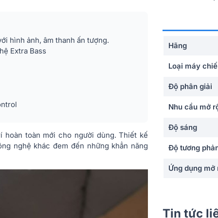
ới hình ảnh, âm thanh ấn tượng.
Hãng
hệ Extra Bass
Loại máy chi
Độ phân giải
ntrol
Nhu cầu mở r
Độ sáng
rí hoàn toàn mới cho người dùng. Thiết kế
công nghệ khác đem đến những khẳn năng
Độ tương phả
Ứng dụng mở 
Phân khúc
Loại DMD
Tin tức l