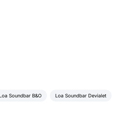
Có
Có
Có
h hướng
Có
Có
Đen
Đầu ra quang học, Đầu ra HDMI, Cổng
Ethernet (RJ45)
Loa Soundbar B&O
Loa Soundbar Devialet
WxHxD
7,7 x 120 x 16,5 cm
oa
12,0 kg