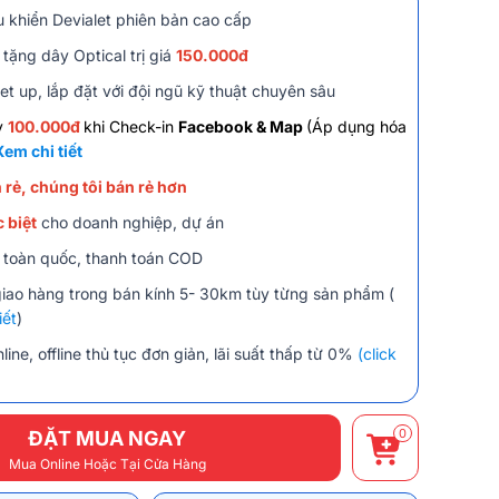
u khiển Devialet phiên bản cao cấp
tặng dây Optical trị giá
150.000đ
et up, lắp đặt với đội ngũ kỹ thuật chuyên sâu
y
100.000đ
khi Check-in
Facebook & Map
(Áp dụng hóa
Xem chi tiết
 rẻ, chúng tôi bán rẻ hơn
 biệt
cho doanh nghiệp, dự án
 toàn quốc, thanh toán COD
giao hàng trong bán kính 5- 30km tùy từng sản phẩm (
iết
)
line, offline thủ tục đơn giản, lãi suất thấp từ 0%
(click
0
ĐẶT MUA NGAY
Mua Online Hoặc Tại Cửa Hàng