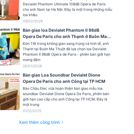
Có
Devialet Phantom Ultimate 108dB Opera de Paris
cho anh Nam tại Hà Nội. Đây là một trong những mẫu
loa kh&o
Có
09/02/2026
phòng
Có
Bàn giao loa Devialet Phantom II 98dB
Opera De Paris cho anh Thạnh ở Buôn Ma
 động
Có
Thuột
Đón Tết trong không gian sang trọng và tinh tế, anh
Thạnh tại Buôn Ma Thuột đã lựa chọn loa Devialet
Có
Phantom II 98dB Opera de Paris - phiên bản giới hạn
mang đậm
a điện
26/01/2026
nh /
Có
Bàn giao Loa Soundbar Devialet Dione
g
Opera De Paris cho anh Công tại TP HCM
Bảo Châu Elec vừa hoàn thiện bàn giao mẫu loa
ndroid
Có
soundbar Devialet Dione Opera De Paris, phiên bản
giới hạn cao cấp cho anh Công tại TP HCM. Đây là
 iPhone
Có
một trong
01/12/2025
iPod
Có
Xem thêm công trình
iPod
Có