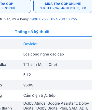
TRẢ GÓP
MUA TRẢ GÓP ONLINE
 SƠ 30 PHÚT
QUA THẺ VISA, MASTERCARD, JCB
 tư vấn, mua hàng:
1900 0255
-
024 730 10 255
Thông số kỹ thuật
Devialet
Loa công nghệ cao cấp
ndbar
1 Thanh (All In One)
5.1.2
MS
950W
g
Cắm điện trực tiếp
Dolby Atmos, Google Assistant, Dolby
 thanh
Digital, Dolby Digital Plus, SAM, ADH,