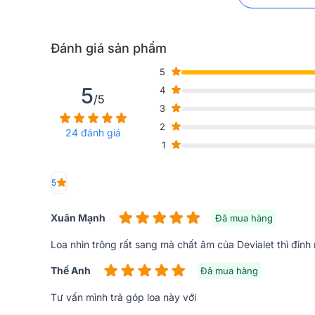
Đánh giá sản phẩm
5
5
4
/5
3
2
24 đánh giá
1
5
Xuân Mạnh
Đã mua hàng
Loa nhìn trông rất sang mà chất âm của Devialet thì đỉnh 
Thế Anh
Đã mua hàng
Loa Soundbar Devialet DIONE Opera 
Tư vấn mình trả góp loa này với
1. Đạt giải thưởng EISA Award 2022-2023