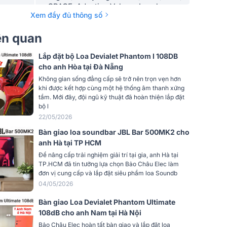
SPACE, Adaptive Volume Level
Xem đầy đủ thông số
yến
24Hz - 21kHz
iên quan
Có bluetooth, Có Wifi, Có điều khiển
đi kèm, phát nhạc trực tuyến, có trợ lý
Lắp đặt bộ Loa Devialet Phantom I 108DB
ảo
cho anh Hòa tại Đà Nẵng
Bluetooth 5.0, Wifi, Airplay 2, Spotify
Không gian sống đẳng cấp sẽ trở nên trọn vẹn hơn
Connect
khi được kết hợp cùng một hệ thống âm thanh xứng
Cổng quang (Optical), USB
tầm. Mới đây, đội ngũ kỹ thuật đã hoàn thiện lắp đặt
bộ l
22/05/2026
Cao cấp
Bàn giao loa soundbar JBL Bar 500MK2 cho
trên
anh Hà tại TP HCM
101 dB
Để nâng cấp trải nghiệm giải trí tại gia, anh Hà tại
TP.HCM đã tin tưởng lựa chọn Bảo Châu Elec làm
ói
Tương thích với Trợ lý Google
đơn vị cung cấp và lắp đặt siêu phẩm loa Soundb
04/05/2026
i tích
tương thích với Trợ lý Google, tương
thích với Alexa
Bàn giao Loa Devialet Phantom Ultimate
108dB cho anh Nam tại Hà Nội
i Trợ lý
Bảo Châu Elec hoàn tất bàn giao và lắp đặt loa