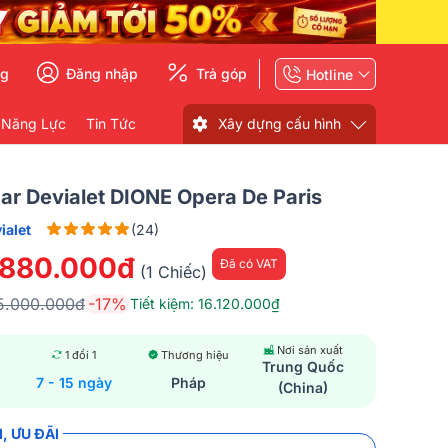
ng
Đăng nhập
Trả góp
Hotline
 Năng Lực
Tin Tức
Xây dựng cấu hình
ar Devialet DIONE Opera De Paris
ialet
(24)
.880.000đ
Đã có VAT
(1 Chiếc)
5.000.000đ
-17%
Tiết kiệm: 16.120.000₫
Nơi sản xuất
1 đổi 1
Thương hiệu
Trung Quốc
7 - 15 ngày
Pháp
(China)
, ƯU ĐÃI