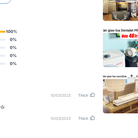
Google
Hỗ trợ Alexa
Hiệu ứng đa 
100%
0%
Hiệu chuẩn tự
0%
Ethernet
0%
0%
Điều khiển qu
thoại thông mi
máy tính bản
Tương thích A
10/03/2023
Thích
Hoạt động với
rồi
10/03/2023
Thích
Sản xuất cho 
De Paris Mạ vàng 22K, 950W
Sản xuất cho 