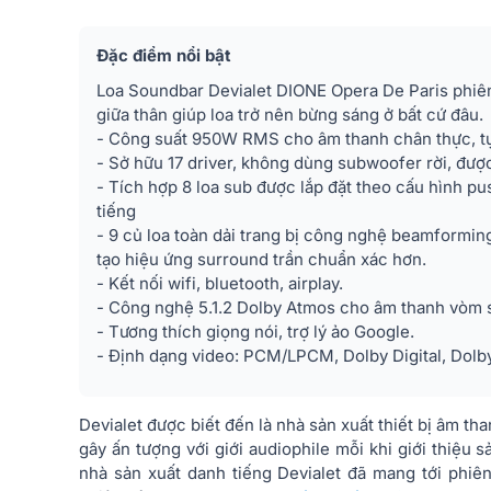
Đặc điểm nổi bật
Loa Soundbar Devialet DIONE Opera De Paris phiên
giữa thân giúp loa trở nên bừng sáng ở bất cứ đâu.
- Công suất 950W RMS cho âm thanh chân thực, tự
- Sở hữu 17 driver, không dùng subwoofer rời, đư
- Tích hợp 8 loa sub được lắp đặt theo cấu hình p
tiếng
- 9 củ loa toàn dải trang bị công nghệ beamformin
tạo hiệu ứng surround trần chuẩn xác hơn.
- Kết nối wifi, bluetooth, airplay.
- Công nghệ 5.1.2 Dolby Atmos cho âm thanh vòm 
- Tương thích giọng nói, trợ lý ảo Google.
- Định dạng video: PCM/LPCM, Dolby Digital, Dolby 
Devialet được biết đến là nhà sản xuất thiết bị âm t
gây ấn tượng với giới audiophile mỗi khi giới thiệu
nhà sản xuất danh tiếng Devialet đã mang tới phiên