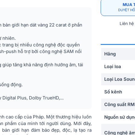
MUA 
DUYỆT HỒ
Liên hệ
 bản giới hạn dát vàng 22 carat ở phần
 nhiên.
ợc trang bị nhiều công nghệ độc quyền
ush-push hỗ trợ bởi công nghệ SAM nổi
Hãng
g giúp tăng khả năng định hướng âm, tái
Loại loa
Loại Loa Sou
sống động.
Số kênh
Digital Plus, Dolby TrueHD,...
Công suất R
hanh cao cấp của Pháp. Một thương hiệu luôn
Nguồn sử dụn
 sản phẩm của mình tới người dùng. Mới đây,
 bản giới hạn đảm bảo đẹp, độc, lạ tạo ra
Công nghệ âm