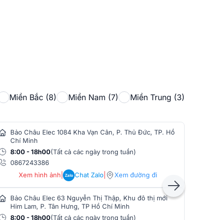
Miền Bắc (8)
Miền Nam (7)
Miền Trung (3)
Bảo Châu Elec 1084 Kha Vạn Cân, P. Thủ Đức, TP. Hồ
Bảo
Chí Minh
Min
8:00 - 18h00
(Tất cả các ngày trong tuần)
8:0
0867243386
086
Xem hình ảnh
|
Chat Zalo
|
Xem đường đi
Zalo
Bảo Châu Elec 63 Nguyễn Thị Thập, Khu đô thị mới
Bảo
Him Lam, P. Tân Hưng, TP Hồ Chí Minh
Phò
8:00 - 18h00
(Tất cả các ngày trong tuần)
8:0