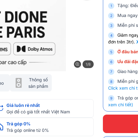
Tặng: Điề
Mua ngay 
Miễn phí s
Giảm nga
đơn trên 3tr).
Ở đâu bán
Ưu đãi đặc
1/8
Giao hàng
Thông số
Miễn phí 
eo
sản phẩm
Click xem chi t
Trả góp on
xem chi tiết)
Giá luôn rẻ nhất
Gọi để có giá tốt nhất Việt Nam
Trả góp 0%
Trả góp online từ 0%