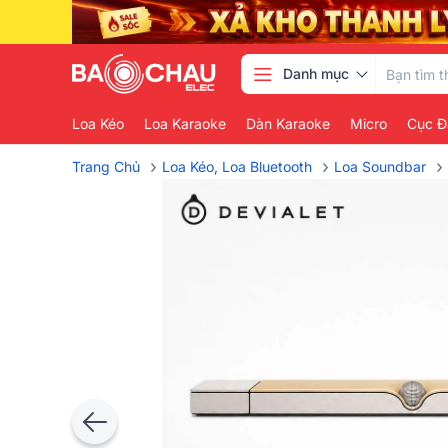
Danh mục
Loa Kéo
Loa Karaoke
Dàn Karaoke
Micro
Cục Đ
›
›
›
Trang Chủ
Loa Kéo, Loa Bluetooth
Loa Soundbar