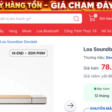
0
Giỏ hà
ẩy
Vang
Mixer
Loa Bluetooth
Công Trình Thực Tế
Hồ Sơ
Loa Soundbar Devialet
Loa Soundb
Thương hiệu:
Dev
78
Giá bán:
Giá niêm yết:
9
Bảo hành
12 tháng
KHUYẾN MÃI