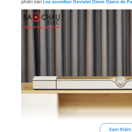
phiên bản
Loa soundbar Devialet Dione Opera de Pa
Xem thêm