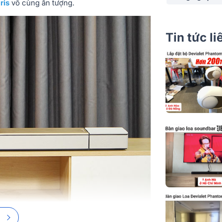
ris
vô cùng ấn tượng.
Tần số đáp tu
Tin tức l
Tiện ích
Kết nối
Cổng kết nối
Phân khúc
Tỷ lệ tín hiệu 
tiếng ồn
Trợ lý giọng n
Trợ lý giọng nó
hợp
Tương thích vớ