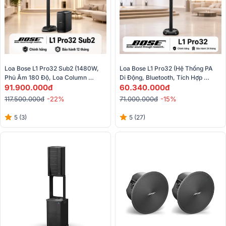
Loa Bose L1 Pro32 Sub2 (1480W, 
Loa Bose L1 Pro32 (Hệ Thống PA 
Phủ Âm 180 Độ, Loa Column 
Di Động, Bluetooth, Tích Hợp 
Array)
91.900.000đ
Mixer, Điều Khiển, Loa Column)
60.340.000đ
117.500.000đ
-22%
71.000.000đ
-15%
5 (3)
5 (27)