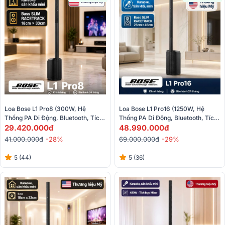
Loa Bose L1 Pro8 (300W, Hệ 
Loa Bose L1 Pro16 (1250W, Hệ 
Thống PA Di Động, Bluetooth, Tích 
Thống PA Di Động, Bluetooth, Tích 
Hợp Mixer, AUX, Loa Column)
29.420.000đ
Hợp Mixer, Điều Khiển, Loa 
48.990.000đ
Column)
41.000.000đ
-28%
69.000.000đ
-29%
5 (44)
5 (36)