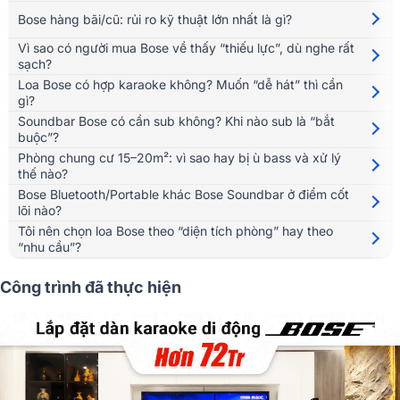
Bose hàng bãi/cũ: rủi ro kỹ thuật lớn nhất là gì?
Vì sao có người mua Bose về thấy “thiếu lực”, dù nghe rất
sạch?
Loa Bose có hợp karaoke không? Muốn “dễ hát” thì cần
gì?
Soundbar Bose có cần sub không? Khi nào sub là “bắt
buộc”?
Phòng chung cư 15–20m²: vì sao hay bị ù bass và xử lý
thế nào?
Bose Bluetooth/Portable khác Bose Soundbar ở điểm cốt
lõi nào?
Tôi nên chọn loa Bose theo “diện tích phòng” hay theo
“nhu cầu”?
Công trình đã thực hiện