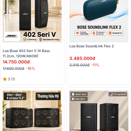
Loa Bose SoundLink Flex 2
Loa Bose 402 Seri V (4 Bass 
11.2cm, 120W/480W)
3.485.000đ
14.750.000đ
3.919.000đ
-11%
17.600.000đ
-16%
5 (1)