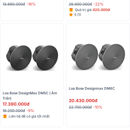
13.690.000đ
-16%
26.900.000đ
-22%
Quà trị giá
420.000đ
5 (1)
Loa Bose Designmax DM6C
Loa Bose DesignMax DM5C ( Âm 
Trần)
20.430.000đ
17.390.000đ
22.700.000đ
-10%
19.200.000đ
-9%
Liên hệ để có giá tốt nhất