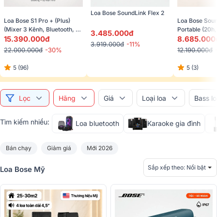
Loa Bose SoundLink Flex 2
Loa Bose S1 Pro + (Plus) 
Loa Bose Soun
(Mixer 3 Kênh, Bluetooth, 
Portable (20h,
3.485.000đ
AUX, All-In-One)
15.390.000đ
5.4)
8.685.000
3.919.000đ
-11%
22.000.000đ
-30%
12.190.000đ
5 (96)
5 (3)
Lọc
Hãng
Giá
Loại loa
Bass l
Tìm kiếm nhiều:
Loa bluetooth
Karaoke gia đình
Bán chạy
Giảm giá
Mới 2026
Sắp xếp theo:
Nổi bật
Loa Bose Mỹ