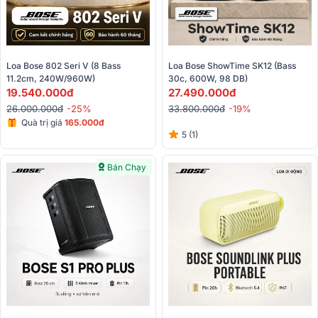
Loa Bose 802 Seri V (8 Bass 
Loa Bose ShowTime SK12 (Bass 
11.2cm, 240W/960W)
30c, 600W, 98 DB)
19.540.000đ
27.490.000đ
26.000.000đ
-25%
33.800.000đ
-19%
Quà trị giá
165.000đ
5 (1)
Bán Chạy