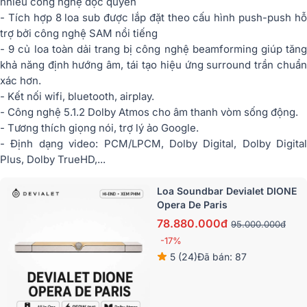
nhiều công nghệ độc quyền
- Tích hợp 8 loa sub được lắp đặt theo cấu hình push-push hỗ
trợ bởi công nghệ SAM nổi tiếng
- 9 củ loa toàn dải trang bị công nghệ beamforming giúp tăng
khả năng định hướng âm, tái tạo hiệu ứng surround trần chuẩn
xác hơn.
- Kết nối wifi, bluetooth, airplay.
- Công nghệ 5.1.2 Dolby Atmos cho âm thanh vòm sống động.
- Tương thích giọng nói, trợ lý ảo Google.
- Định dạng video: PCM/LPCM, Dolby Digital, Dolby Digital
Plus, Dolby TrueHD,...
Loa Soundbar Devialet DIONE
Opera De Paris
78.880.000đ
95.000.000đ
-17%
5 (24)
Đã bán: 87