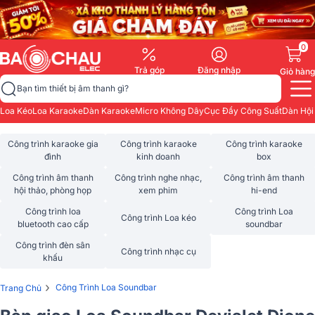
0
Trả góp
Đăng nhập
Giỏ hàng
Bạn tìm thiết bị âm thanh gì?
Loa Kéo
Loa Karaoke
Dàn Karaoke
Micro Không Dây
Cục Đẩy Công Suất
Dàn Hội
Công trình karaoke gia
Công trình karaoke
Công trình karaoke
đình
kinh doanh
box
Công trình âm thanh
Công trình nghe nhạc,
Công trình âm thanh
hội thảo, phòng họp
xem phim
hi-end
Công trình loa
Công trình Loa
Công trình Loa kéo
bluetooth cao cấp
soundbar
Công trình đèn sân
Công trình nhạc cụ
khấu
›
Công Trình Loa Soundbar
Trang Chủ