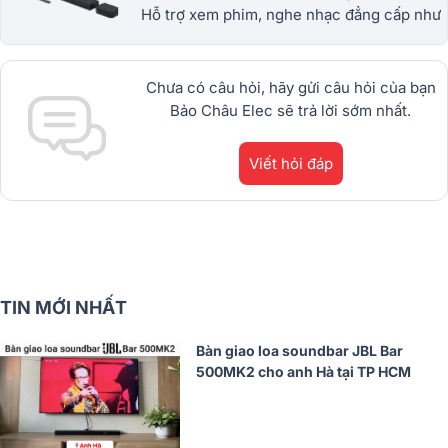
Hỗ trợ xem phim, nghe nhạc đẳng cấp như
tại rạp. Thiết kế đẹp, nhỏ gọn, công nghệ
hiện đại. Có bảo hành. Giá tận gốc.
Chưa có câu hỏi, hãy gửi câu hỏi của bạn
Bảo Châu Elec sẽ trả lời sớm nhất.
Viết hỏi đáp
TIN MỚI NHẤT
Bàn giao loa soundbar JBL Bar
500MK2 cho anh Hà tại TP HCM