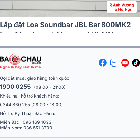
Loa Soundbar KEF XIO: Đột phá âm than
với 12 driver và Dolby Atmos chân thực
Gọi đặt mua, giao hàng toàn quốc
1900 0255
(08:00 - 21:00)
Khiếu nại, hỗ trợ khách hàng:
0344 860 255
(08:00 - 18:00)
Hỗ Trợ Kỹ Thuật Bảo Hành:
Miền Bắc :
096 169 1633
Miền Nam:
086 551 3799