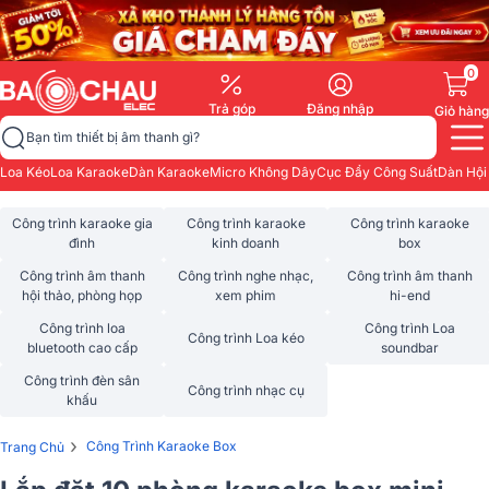
0
Trả góp
Đăng nhập
Giỏ hàng
Bạn tìm thiết bị âm thanh gì?
Loa Kéo
Loa Karaoke
Dàn Karaoke
Micro Không Dây
Cục Đẩy Công Suất
Dàn Hội
Công trình karaoke gia
Công trình karaoke
Công trình karaoke
đình
kinh doanh
box
Công trình âm thanh
Công trình nghe nhạc,
Công trình âm thanh
hội thảo, phòng họp
xem phim
hi-end
Công trình loa
Công trình Loa
Công trình Loa kéo
bluetooth cao cấp
soundbar
Công trình đèn sân
Công trình nhạc cụ
khấu
›
Công Trình Karaoke Box
Trang Chủ