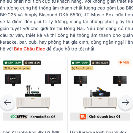
nhiều phản hồi tích cực từ khách hàng. Với không gian thiết kế
ấn tượng cùng hệ thống âm thanh chất lượng cao gồm Loa BIK
BK-C25 và Amply Bksound DKA 5500, JT Music Box hứa hẹn
sẽ là điểm đến giải trí lý tưởng, mang lại những phút giây thư
giãn tuyệt vời cho giới trẻ tại Đồng Nai. Nếu bạn đang có nhu
cầu tư vấn, thiết kế và thi công hệ thống âm thanh cho quán
karaoke, bar, pub, hay phòng hát gia đình, đừng ngần ngại liên
hệ với
Bảo Châu Elec
để được hỗ trợ tốt nhất!
Mới
Dàn Karaoke Box BIK 02 (BIK
Dàn Karaoke Kinh Doanh Box