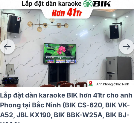
 27tr cho chú
Lắp đặt dàn karaoke BIK hơ
, BKSound
anh Giang tại Hà Nội (BIK 
VK-A52, BIK VK-R51, BIK B
VK-M51)