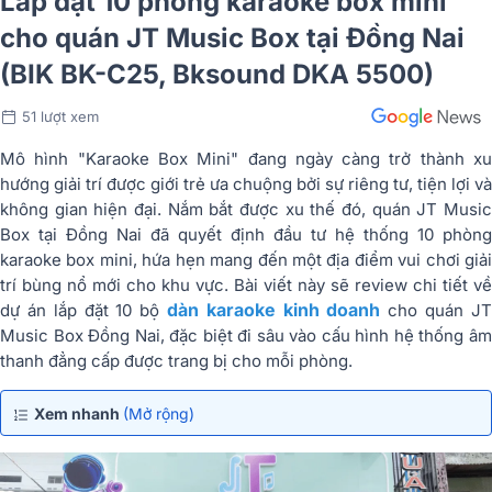
Lắp đặt 10 phòng karaoke box mini
cho quán JT Music Box tại Đồng Nai
(BIK BK-C25, Bksound DKA 5500)
51 lượt xem
Mô hình "Karaoke Box Mini" đang ngày càng trở thành xu
hướng giải trí được giới trẻ ưa chuộng bởi sự riêng tư, tiện lợi và
không gian hiện đại. Nắm bắt được xu thế đó, quán JT Music
Box tại Đồng Nai đã quyết định đầu tư hệ thống 10 phòng
karaoke box mini, hứa hẹn mang đến một địa điểm vui chơi giải
trí bùng nổ mới cho khu vực. Bài viết này sẽ review chi tiết về
dàn karaoke kinh doanh
dự án lắp đặt 10 bộ
cho quán JT
Music Box Đồng Nai, đặc biệt đi sâu vào cấu hình hệ thống âm
thanh đẳng cấp được trang bị cho mỗi phòng.
Xem nhanh
(Mở rộng)