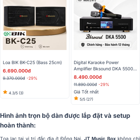
Loa BIK BK-C25 (Bass 25cm)
Digital Karaoke Power
Amplifier Bksound DKA 5500
6.690.000đ
(2 Kênh, 250W, Kèm Micro
8.490.000đ
9.370.000đ
-29%
Không Dây)
11.890.000đ
-29%
Giá Tốt nhất
4.3/5
(3)
5/5
(27)
Hình ảnh trọn bộ dàn được lắp đặt và setup
hoàn thành:
Tọa lạc tại vị trí đắc địa ở Đồng Nai,
JT Music Box
không ch