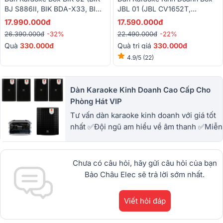
BJ S886II, BIK BDA-X33, BIK
JBL 01 (JBL CV1652T,
BJ-U100II)
BKSound DKA 5500)
17.990.000đ
17.590.000đ
26.390.000đ
-32%
22.490.000đ
-22%
Quà
330.000đ
Quà trị giá
33
0.000đ
4.9/5
(22)
Dàn Karaoke Kinh Doanh Cao Cấp Cho
Phòng Hát VIP
Tư vấn dàn karaoke kinh doanh với giá tốt
nhất ✅Đội ngũ am hiểu về âm thanh ✅Miễn
phí giao hàng ✅Miễn phí lắp đặt ✅Hỗ trợ kỹ
thuật trọn đời. Hotline 1900.0255
Chưa có câu hỏi, hãy gửi câu hỏi của bạn
Bảo Châu Elec sẽ trả lời sớm nhất.
Viết hỏi đáp