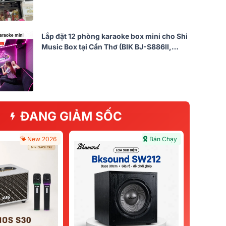
Lắp đặt 12 phòng karaoke box mini cho Shi
Music Box tại Cần Thơ (BIK BJ-S886II,
BKsound DP3600 New, M200)
ĐANG GIẢM SỐC
New 2026
Bán Chạy