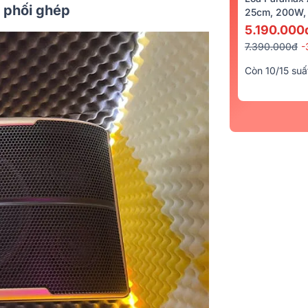
, phối ghép
25cm, 200W, 
5.190.000
7.390.000đ
-
Còn 10/15 suấ