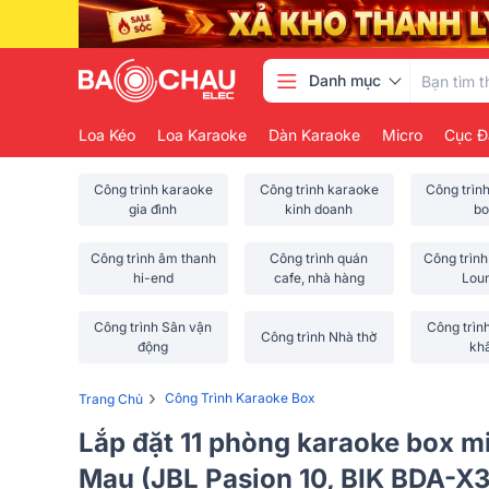
Danh mục
Loa Kéo
Loa Karaoke
Dàn Karaoke
Micro
Cục Đ
Công trình karaoke
Công trình karaoke
Công trìn
gia đình
kinh doanh
bo
Công trình âm thanh
Công trình quán
Công trình
hi-end
cafe, nhà hàng
Lou
Công trình Sân vận
Công trìn
Công trình Nhà thờ
động
kh
›
Công Trình Karaoke Box
Trang Chủ
Lắp đặt 11 phòng karaoke box mi
Mau (JBL Pasion 10, BIK BDA-X