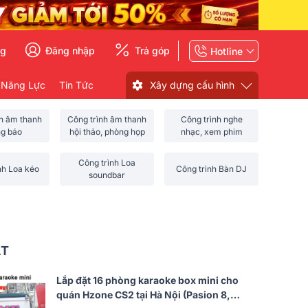
ng
Đăng nhập
Trả góp
Hotline
 Năng Lực
Tin Tức
Xây dựng cấu hình
nh âm thanh
Công trình âm thanh
Công trình nghe
ng báo
hội thảo, phòng họp
nhạc, xem phim
Công trình Loa
nh Loa kéo
Công trình Bàn DJ
soundbar
ẤT
Lắp đặt 16 phòng karaoke box mini cho
quán Hzone CS2 tại Hà Nội (Pasion 8,