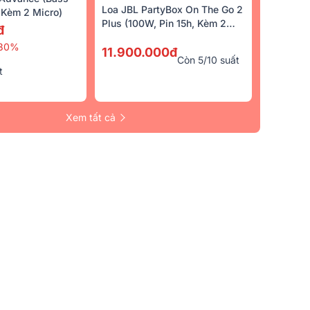
Loa JBL PartyBox On The Go 2
Kèm 2 Micro)
Plus (100W, Pin 15h, Kèm 2
đ
Micro)
30%
11.900.000đ
Còn 5/10 suất
t
Xem tất cả