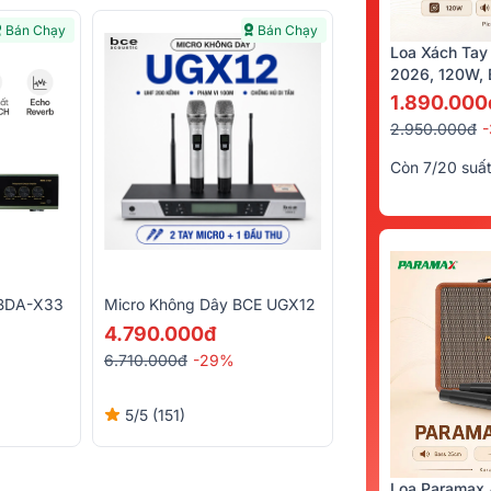
Bán Chạy
Bán Chạy
Loa Xách Tay
2026, 120W, B
Kèm 2 Tay Mi
1.890.000
2.950.000đ
Còn 7/20 suấ
 BDA-X33
Micro Không Dây BCE UGX12
4.790.000đ
6.710.000đ
-29%
5/5
(151)
Loa Paramax 