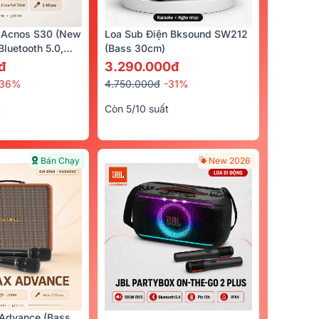
 Acnos S30 (New
Loa Sub Điện Bksound SW212
luetooth 5.0,
(bass 30cm)
cro)
đ
3.290.000đ
-36%
4.750.000đ
-31%
t
Còn 5/10 suất
Bán Chạy
New 2026
Advance (Bass