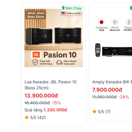
Bán Chạy
Loa Karaoke JBL Pasion 10
Amply Karaoke BIK
(bass 25cm)
7.900.000đ
13.900.000đ
11.060.000đ
-29%
16.400.000đ
-15%
Quà tặng
1.330.000đ
5/5
(7)
5/5
(42)