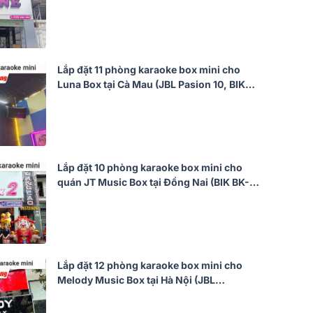
BKSound DKA 5500)
Lắp đặt 11 phòng karaoke box mini cho
Luna Box tại Cà Mau (JBL Pasion 10, BIK
BDA-X33, BCE UGX12)
Lắp đặt 10 phòng karaoke box mini cho
quán JT Music Box tại Đồng Nai (BIK BK-
C25, Bksound DKA 5500)
Lắp đặt 12 phòng karaoke box mini cho
Melody Music Box tại Hà Nội (JBL
CV1852T, BKSound DKA 5500)