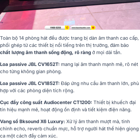
Toàn bộ 14 phòng hát đều được trang bị dàn âm thanh cao cấp,
phối ghép từ các thiết bị nổi tiếng trên thị trường, đảm bảo
chất lượng âm thanh sống động, rõ ràng
ở mọi dải tần.
Loa passive JBL CV1652T:
mang lại âm thanh mạnh mẽ, rõ nét
cho từng không gian phòng.
Loa passive JBL CV1852T:
Đáp ứng nhu cầu âm thanh lớn, phù
hợp với các phòng diện tích rộng.
Cục đẩy công suất Audiocenter CT1200:
Thiết bị khuếch đại
tín hiệu mạnh mẽ, hoạt động ổn định và tiết kiệm điện năng.
Vang số Bksound X6 Luxury:
Xử lý âm thanh mượt mà, tinh
chỉnh echo, reverb chuẩn mực, hỗ trợ người hát thể hiện giọng
ca một cách đầy cảm xúc.