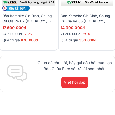
Dàn Karaoke Gia Đình, Chung
Dàn Karaoke Gia Đình, Chung
Cư Giá Rẻ 02 (BIK BK-C25, BIK
Cư Giá Rẻ 05 (BIK BK-C25,
BDA-X33, BIK BJ-U100II)
Bksound DKA 5500)
17.690.000đ
14.990.000đ
24.710.000đ
-28%
21.260.000đ
-29%
Quà trị giá
870.000đ
Quà trị giá
330.000đ
Chưa có câu hỏi, hãy gửi câu hỏi của bạn
Bảo Châu Elec sẽ trả lời sớm nhất.
Viết hỏi đáp