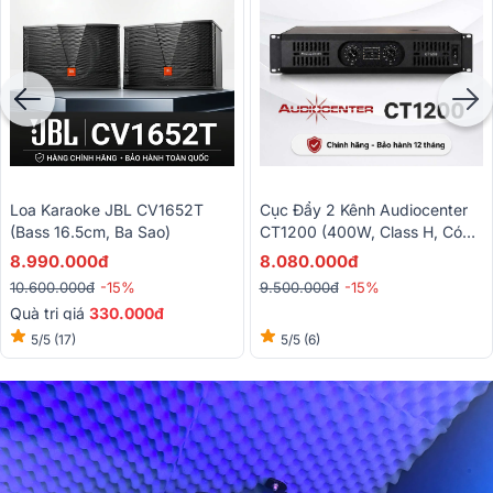
Loa Karaoke JBL CV1652T
Cục Đẩy 2 Kênh Audiocenter
(bass 16.5cm, Ba Sao)
CT1200 (400W, Class H, Có
Bridge)
8.990.000đ
8.080.000đ
10.600.000đ
-15%
9.500.000đ
-15%
Quà trị giá
330.000đ
5/5
(17)
5/5
(6)