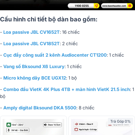
Cấu hình chi tiết bộ dàn bao gồm:
-
Loa passive JBL CV1652T
: 16 chiếc
-
Loa passive JBL CV1852T
: 2 chiếc
-
Cục đẩy công suất 2 kênh Audiocenter CT1200
: 1 chiếc
-
Vang số Bksound X6 Luxury
: 1 chiếc
-
Micro không dây BCE UGX12
: 1 bộ
-
Combo đầu VietK 4K Plus 4TB + màn hình VietK 21.5 inch
: 1
bộ
-
Amply digital Bksound DKA 5500
: 8 chiếc
Trả Góp 0%