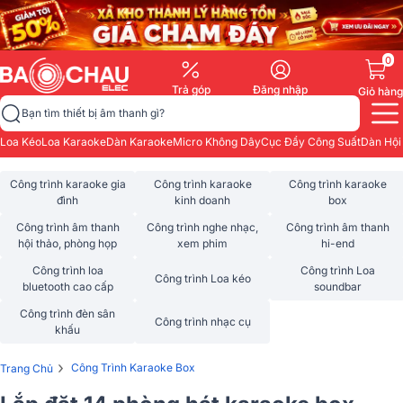
0
Trả góp
Đăng nhập
Giỏ hàng
Bạn tìm thiết bị âm thanh gì?
Loa Kéo
Loa Karaoke
Dàn Karaoke
Micro Không Dây
Cục Đẩy Công Suất
Dàn Hội
Công trình karaoke gia
Công trình karaoke
Công trình karaoke
đình
kinh doanh
box
Công trình âm thanh
Công trình nghe nhạc,
Công trình âm thanh
hội thảo, phòng họp
xem phim
hi-end
Công trình loa
Công trình Loa
Công trình Loa kéo
bluetooth cao cấp
soundbar
Công trình đèn sân
Công trình nhạc cụ
khấu
›
Công Trình Karaoke Box
Trang Chủ