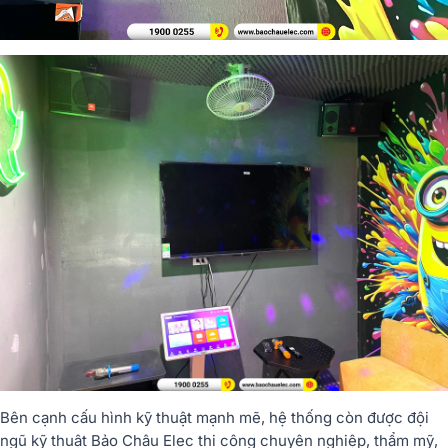
Bên cạnh cấu hình kỹ thuật mạnh mẽ, hệ thống còn được đội
ngũ kỹ thuật Bảo Châu Elec thi công chuyên nghiệp, thẩm mỹ,