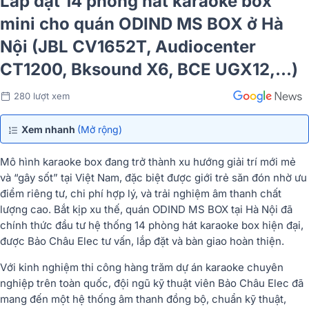
Lắp đặt 14 phòng hát karaoke box
mini cho quán ODIND MS BOX ở Hà
Nội (JBL CV1652T, Audiocenter
CT1200, Bksound X6, BCE UGX12,...)
280 lượt xem
Xem nhanh
(Mở rộng)
Mô hình karaoke box đang trở thành xu hướng giải trí mới mẻ
và “gây sốt” tại Việt Nam, đặc biệt được giới trẻ săn đón nhờ ưu
điểm riêng tư, chi phí hợp lý, và trải nghiệm âm thanh chất
lượng cao. Bắt kịp xu thế, quán ODIND MS BOX tại Hà Nội đã
chính thức đầu tư hệ thống 14 phòng hát karaoke box hiện đại,
được Bảo Châu Elec tư vấn, lắp đặt và bàn giao hoàn thiện.
Với kinh nghiệm thi công hàng trăm dự án karaoke chuyên
nghiệp trên toàn quốc, đội ngũ kỹ thuật viên Bảo Châu Elec đã
mang đến một hệ thống âm thanh đồng bộ, chuẩn kỹ thuật,