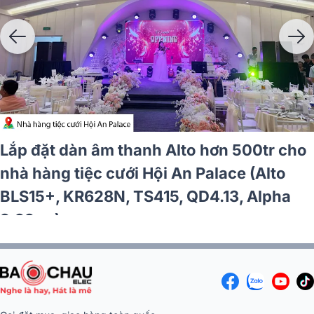
Lắp đặt dàn karaoke JBL hơn 75tr cho
chú Danh tại Đồng Nai (JBL XS12, JBL V6,
JBL VX9, Alto TS12S, BIK BJ-U600)
Gọi đặt mua, giao hàng toàn quốc
1900 0255
(08:00 - 21:00)