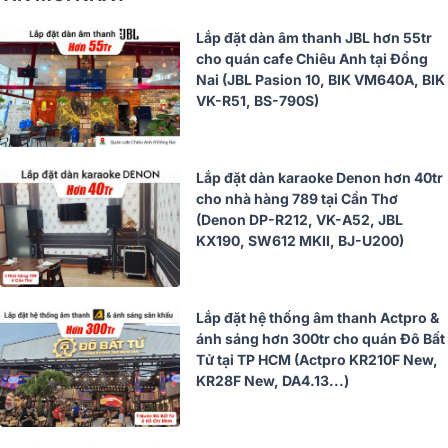
Lắp đặt dàn âm thanh JBL hơn 55tr
cho quán cafe Chiêu Anh tại Đồng
Nai (JBL Pasion 10, BIK VM640A, BIK
VK-R51, BS-790S)
Lắp đặt dàn karaoke Denon hơn 40tr
cho nhà hàng 789 tại Cần Thơ
(Denon DP-R212, VK-A52, JBL
KX190, SW612 MKII, BJ-U200)
Lắp đặt hệ thống âm thanh Actpro &
ánh sáng hơn 300tr cho quán Đô Bất
Tử tại TP HCM (Actpro KR210F New,
KR28F New, DA4.13...)