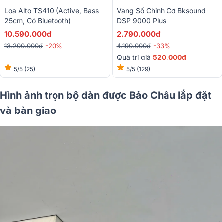
Loa Alto TS410 (Active, Bass
Vang Số Chỉnh Cơ Bksound
25cm, Có Bluetooth)
DSP 9000 Plus
10.590.000đ
2.790.000đ
13.200.000đ
-20%
4.190.000đ
-33%
Quà trị giá
520.000đ
5/5
(25)
5/5
(129)
Hình ảnh trọn bộ dàn được Bảo Châu lắp đặt
và bàn giao