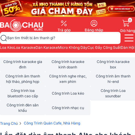
0
Trả góp
Đăng nhập
Giỏ hàng
Bạn tìm thiết bị âm thanh gì?
Loa Kéo
Loa Karaoke
Dàn Karaoke
Micro Không Dây
Cục Đẩy Công Suất
Dàn Hội
Công trình karaoke gia
Công trình karaoke
Công trình karaoke
đình
kinh doanh
box
Công trình âm thanh
Công trình nghe nhạc,
Công trình âm thanh
hội thảo, phòng họp
xem phim
hi-end
Công trình loa
Công trình Loa
Công trình Loa kéo
bluetooth cao cấp
soundbar
Công trình đèn sân
Công trình nhạc cụ
khấu
›
Công Trình Quán Cafe, Nhà Hàng
Trang Chủ