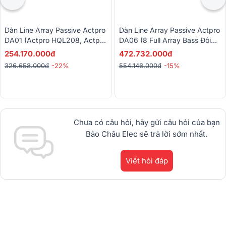
Dàn Line Array Passive Actpro
Dàn Line Array Passive Actpro
DA01 (Actpro HQL208, Actpro
DA06 (8 Full Array Bass Đôi
DA4.13, Actpro FP14000,
30 HQL 212 + 4 Sub Hơi Bass
254.170.000đ
472.732.000đ
MG12XU, VIP6000,…)
Đôi 50 + 3 Đẩy...)
326.658.000đ
-22%
554.146.000đ
-15%
Chưa có câu hỏi, hãy gửi câu hỏi của bạn
Bảo Châu Elec sẽ trả lời sớm nhất.
Viết hỏi đáp