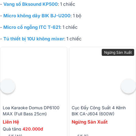
-
Vang số Bksound KP500
: 1 chiếc
-
Micro không dây BIK BJ-U200
: 1 bộ
-
Micro cổ ngỗng ITC T-621
: 1 chiếc
-
Tủ thiết bị 10U không mixer
: 1 chiếc
Ngừng Sản Xuất
Loa Karaoke Domus DP6100
Cục Đẩy Công Suất 4 Kênh
MAX (Full Bass 25cm)
BIK CA-J604 (600W)
Liên Hệ
Ngừng Sản Xuất
Quà tặng
420.000đ