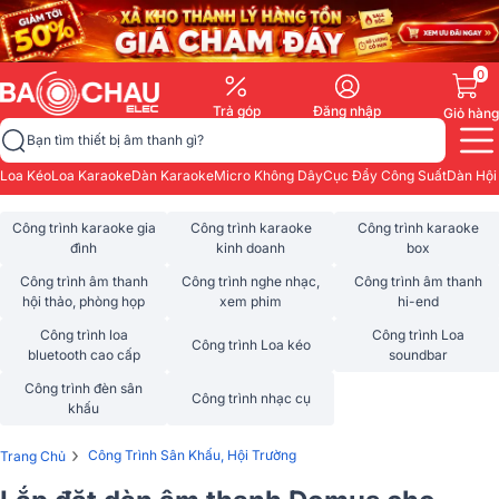
0
Trả góp
Đăng nhập
Giỏ hàng
Bạn tìm thiết bị âm thanh gì?
Loa Kéo
Loa Karaoke
Dàn Karaoke
Micro Không Dây
Cục Đẩy Công Suất
Dàn Hội
Công trình karaoke gia
Công trình karaoke
Công trình karaoke
đình
kinh doanh
box
Công trình âm thanh
Công trình nghe nhạc,
Công trình âm thanh
hội thảo, phòng họp
xem phim
hi-end
Công trình loa
Công trình Loa
Công trình Loa kéo
bluetooth cao cấp
soundbar
Công trình đèn sân
Công trình nhạc cụ
khấu
›
Công Trình Sân Khấu, Hội Trường
Trang Chủ