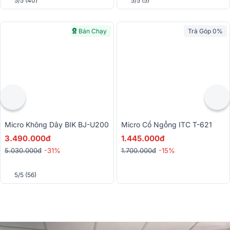
5/5
(40)
5/5
(5)
Bán Chạy
Trả Góp 0%
Micro Không Dây BIK BJ-U200
Micro Cổ Ngỗng ITC T-621
3.490.000đ
1.445.000đ
5.030.000đ
-31%
1.700.000đ
-15%
5/5
(56)