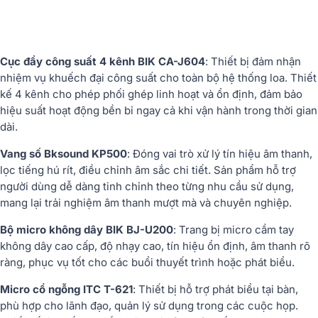
Cục đẩy công suất 4 kênh BIK CA-J604
: Thiết bị đảm nhận
nhiệm vụ khuếch đại công suất cho toàn bộ hệ thống loa. Thiết
kế 4 kênh cho phép phối ghép linh hoạt và ổn định, đảm bảo
hiệu suất hoạt động bền bỉ ngay cả khi vận hành trong thời gian
dài.
Vang số Bksound KP500
: Đóng vai trò xử lý tín hiệu âm thanh,
lọc tiếng hú rít, điều chỉnh âm sắc chi tiết. Sản phẩm hỗ trợ
người dùng dễ dàng tinh chỉnh theo từng nhu cầu sử dụng,
mang lại trải nghiệm âm thanh mượt mà và chuyên nghiệp.
Bộ micro không dây BIK BJ-U200
: Trang bị micro cầm tay
không dây cao cấp, độ nhạy cao, tín hiệu ổn định, âm thanh rõ
ràng, phục vụ tốt cho các buổi thuyết trình hoặc phát biểu.
Micro cổ ngỗng ITC T-621
: Thiết bị hỗ trợ phát biểu tại bàn,
phù hợp cho lãnh đạo, quản lý sử dụng trong các cuộc họp.