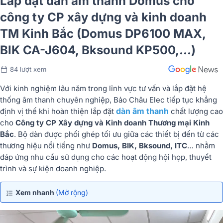
Lắp đặt dàn âm thanh Domus cho
công ty CP xây dựng và kinh doanh
TM Kinh Bắc (Domus DP6100 MAX,
BIK CA-J604, Bksound KP500,...)
84 lượt xem
Với kinh nghiệm lâu năm trong lĩnh vực tư vấn và lắp đặt hệ
thống âm thanh chuyên nghiệp, Bảo Châu Elec tiếp tục khẳng
dàn âm thanh
định vị thế khi hoàn thiện lắp đặt
chất lượng cao
cho
Công ty CP Xây dựng và Kinh doanh Thương mại Kinh
Bắc
. Bộ dàn được phối ghép tối ưu giữa các thiết bị đến từ các
thương hiệu nổi tiếng như
Domus, BIK, Bksound, ITC
… nhằm
đáp ứng nhu cầu sử dụng cho các hoạt động hội họp, thuyết
trình và sự kiện doanh nghiệp.
Xem nhanh
(Mở rộng)