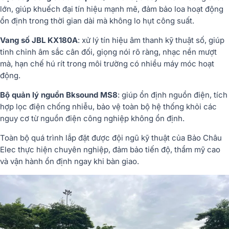
lớn, giúp khuếch đại tín hiệu mạnh mẽ, đảm bảo loa hoạt động
ổn định trong thời gian dài mà không lo hụt công suất.
Vang số JBL KX180A
: xử lý tín hiệu âm thanh kỹ thuật số, giúp
tinh chỉnh âm sắc cân đối, giọng nói rõ ràng, nhạc nền mượt
mà, hạn chế hú rít trong môi trường có nhiều máy móc hoạt
động.
Bộ quản lý nguồn Bksound MS8
: giúp ổn định nguồn điện, tích
hợp lọc điện chống nhiễu, bảo vệ toàn bộ hệ thống khỏi các
nguy cơ từ nguồn điện công nghiệp không ổn định.
Toàn bộ quá trình lắp đặt được đội ngũ kỹ thuật của Bảo Châu
Elec thực hiện chuyên nghiệp, đảm bảo tiến độ, thẩm mỹ cao
và vận hành ổn định ngay khi bàn giao.