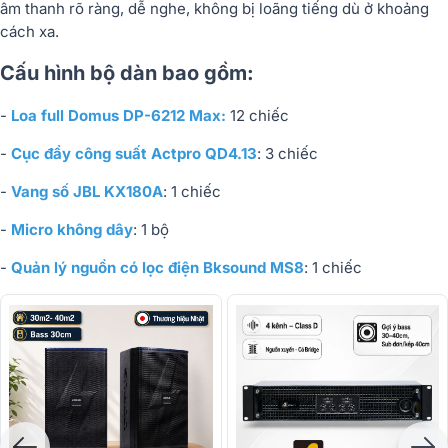
âm thanh rõ ràng, dễ nghe, không bị loãng tiếng dù ở khoảng
cách xa.
Cấu hình bộ dàn bao gồm:
-
Loa full Domus DP-6212 Max:
12 chiếc
-
Cục đẩy công suất Actpro QD4.13
: 3 chiếc
-
Vang số JBL KX180A
: 1 chiếc
-
Micro không dây
: 1 bộ
-
Quản lý nguồn có lọc điện Bksound MS8
: 1 chiếc