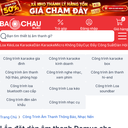
0
Trả góp
Đăng nhập
Giỏ hàng
Bạn tìm thiết bị âm thanh gì?
Loa Kéo
Loa Karaoke
Dàn Karaoke
Micro Không Dây
Cục Đẩy Công Suất
Dàn Hội
Công trình karaoke gia
Công trình karaoke
Công trình karaoke
đình
kinh doanh
box
Công trình âm thanh
Công trình nghe nhạc,
Công trình âm thanh
hội thảo, phòng họp
xem phim
hi-end
Công trình loa
Công trình Loa
Công trình Loa kéo
bluetooth cao cấp
soundbar
Công trình đèn sân
Công trình nhạc cụ
khấu
›
Công Trình Âm Thanh Thông Báo, Nhạc Nền
Trang Chủ