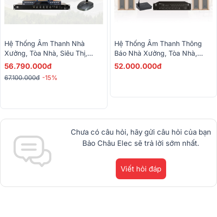
Hệ Thống Âm Thanh Nhà
Hệ Thống Âm Thanh Thông
Xưởng, Tòa Nhà, Siêu Thị,
Báo Nhà Xưởng, Tòa Nhà,
Thông Báo Nhạc Nền 01 (ITC
Bệnh Viện Phân 6 Vùng (ITC
56.790.000đ
52.000.000đ
T-776S, ITC T-B500D, ITC T-
T-804, ITC T-776P,...)
67.100.000đ
-15%
621A,…)
Chưa có câu hỏi, hãy gửi câu hỏi của bạn
Bảo Châu Elec sẽ trả lời sớm nhất.
Viết hỏi đáp