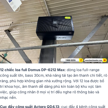
12 chiếc loa full Domus DP-6212 Max
: dòng loa full-range
công suất lớn, bass 30cm, khả năng tái tạo âm thanh chi tiết, rõ
ràng, phù hợp không gian nhà xưởng rộng. Với 12 loa được bố
trí khoa học, âm thanh dễ dàng phủ kín toàn bộ khu vực làm
việc, giúp công nhân ở mọi vị trí đều nghe rõ thông báo và
nhạc nền.
Cục đẩy công suất Actpro QD4.13
: cục đẩy 4 kênh công suất