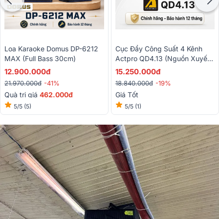
Loa Karaoke Domus DP-6212
Cục Đẩy Công Suất 4 Kênh
MAX (Full Bass 30cm)
Actpro QD4.13 (Nguồn Xuyến,
Class D, 1300W/CH)
12.900.000đ
15.250.000đ
21.970.000đ
-41%
18.840.000đ
-19%
Quà trị giá
462.000đ
Giá Tốt
5/5
(5)
5/5
(1)