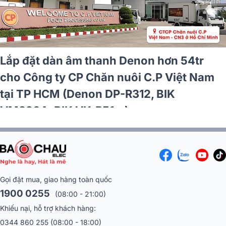
 dàn âm thanh RCF hơn 74tr cho
Lắp đặ
 HBG Events and Sports Network
nhà hà
HCM (RCF G-MAX 12, Audiocenter
BLS15+
 JBL VX9...)
2.22,
Gọi đặt mua, giao hàng toàn quốc
1900 0255
(08:00 - 21:00)
Khiếu nại, hỗ trợ khách hàng:
0344 860 255
(08:00 - 18:00)