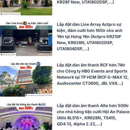
KR28F New, UTA1802DSP,…)
Lắp đặt dàn Line Array Actpro sự
kiện, đám cưới hơn 165tr cho anh
Yên tại Hưng Yên (Actpro KR210F
New, KR628N, UTA1802DSP,
UTA1804DSP,…)
Lắp đặt dàn âm thanh RCF hơn 74tr
cho Công ty HBG Events and Sports
Network tại TP HCM (RCF G-MAX 12,
Audiocenter CT3600, JBL VX9...)
Lắp đặt dàn âm thanh Alto hơn 500tr
cho nhà hàng tiệc cưới Hội An Palace
(Alto BLS15+, KR628N, TS415,
QD4.13, Alpha 2.22,…)