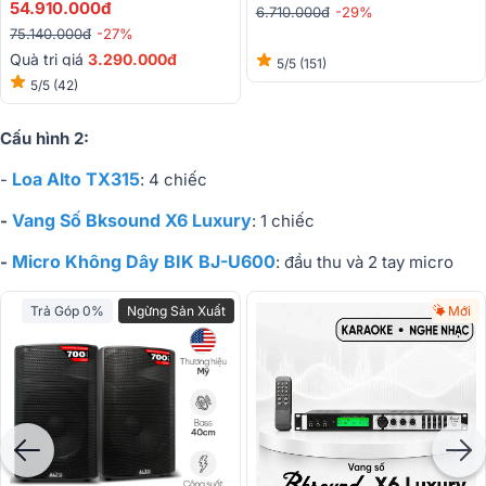
Sub Hơi 40cm + 4 Loa Full)
54.910.000đ
6.710.000đ
-29%
75.140.000đ
-27%
Quà trị giá
3.290.000đ
5/5
(151)
5/5
(42)
Cấu hình 2:
Loa Alto TX315
-
: 4 chiếc
Vang Số Bksound X6 Luxury
-
: 1 chiếc
Micro Không Dây BIK BJ-U600
-
: đầu thu và 2 tay micro
Trả Góp 0%
Ngừng Sản Xuất
Mới