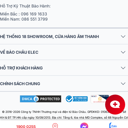
Hỗ Trợ Kỹ Thuật Bảo Hành:
Miền Bắc :
096 169 1633
Miền Nam:
086 551 3799
HỆ THỐNG 18 SHOWROOM, CỬA HÀNG ÂM THANH
VỀ BẢO CHÂU ELEC
HỖ TRỢ KHÁCH HÀNG
CHÍNH SÁCH CHUNG
© 2016-2026 Công ty TNHH Thương mại và điện tử Bảo Châu. GPDKKD: 0106303879 do Sở
KH & ĐT TP.HN cấp ngày 10/09/2013. Địa chỉ: Tầng 6, tòa nhà MD Complex, số 68 Nguyễn Cơ
Thạch, Phường Từ Liêm, Thành phố Hà Nội, Việt Nam. Điện thoại: 024 730 10 255. Email:
1900 0255