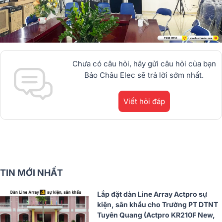
Chưa có câu hỏi, hãy gửi câu hỏi của bạn
Bảo Châu Elec sẽ trả lời sớm nhất.
Viết hỏi đáp
TIN MỚI NHẤT
Lắp đặt dàn Line Array Actpro sự
kiện, sân khấu cho Trường PT DTNT
Tuyên Quang (Actpro KR210F New,