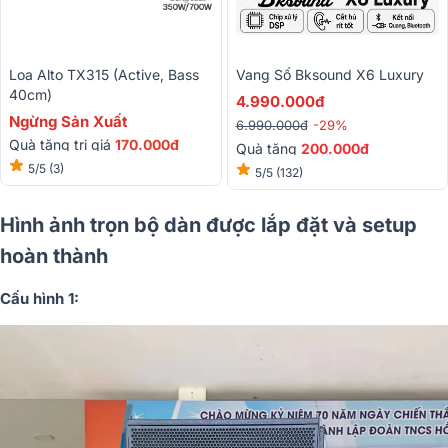
Loa Alto TX315 (active, Bass
Vang Số Bksound X6 Luxury
40cm)
4.990.000đ
Ngừng Sản Xuất
6.990.000đ
-29%
Quà tặng trị giá
170.000đ
Quà tặng
200.000đ
5/5
(3)
5/5
(132)
Hình ảnh trọn bộ dàn được lắp đặt và setup
hoàn thành
Cấu hình 1: