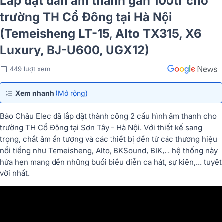
Lắp đặt dàn âm thanh gần 100tr cho
trường TH Cổ Đông tại Hà Nội
(Temeisheng LT-15, Alto TX315, X6
Luxury, BJ-U600, UGX12)
449 lượt xem
Xem nhanh
(Mở rộng)
Bảo Châu Elec đã lắp đặt thành công 2 cấu hình âm thanh cho
trường TH Cổ Đông tại Sơn Tây - Hà Nội. Với thiết kế sang
trọng, chất âm ấn tượng và các thiết bị đến từ các thương hiệu
nổi tiếng như Temeisheng, Alto, BKSound, BIK,... hệ thống này
hứa hẹn mang đến những buổi biểu diễn ca hát, sự kiện,... tuyệt
vời nhất.