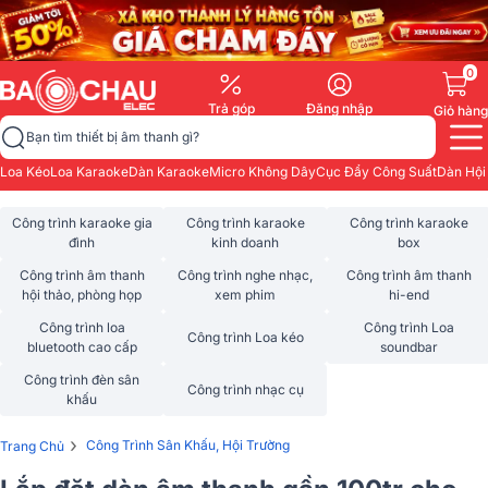
0
Trả góp
Đăng nhập
Giỏ hàng
Bạn tìm thiết bị âm thanh gì?
Loa Kéo
Loa Karaoke
Dàn Karaoke
Micro Không Dây
Cục Đẩy Công Suất
Dàn Hội
Công trình karaoke gia
Công trình karaoke
Công trình karaoke
đình
kinh doanh
box
Công trình âm thanh
Công trình nghe nhạc,
Công trình âm thanh
hội thảo, phòng họp
xem phim
hi-end
Công trình loa
Công trình Loa
Công trình Loa kéo
bluetooth cao cấp
soundbar
Công trình đèn sân
Công trình nhạc cụ
khấu
›
Công Trình Sân Khấu, Hội Trường
Trang Chủ