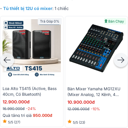
-
Tủ thiết bị 12U có mixer
: 1 chiếc
Trả Góp 0%
Bán Chạy
Loa Alto TS415 (Active, Bass
Bàn Mixer Yamaha MG12XU
40cm, Có Bluetooth)
(Mixer Analog, 12 Kênh, 4
Mono, 4 Stereo)
12.900.000đ
10.900.000đ
16.990.000đ
-24%
12.096.000đ
-10%
Quà tặng trị giá
950.000đ
5/5
(27)
5/5
(23)