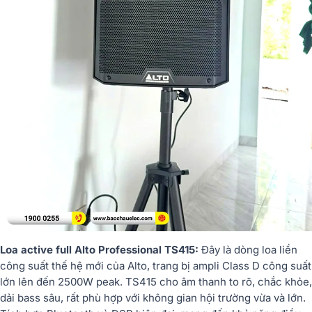
Loa
active
full
Alto
Professional
TS415
:
Đây
là
dòng
loa
liền
công
suất
thế
hệ
mới
của
Alto,
trang
bị
ampli
Class
D
công
suất
lớn
lên
đến
2500W
peak.
TS415
cho
âm
thanh
to
rõ,
chắc
khỏe,
dải
bass
sâu,
rất
phù
hợp
với
không
gian
hội
trường
vừa
và
lớn.