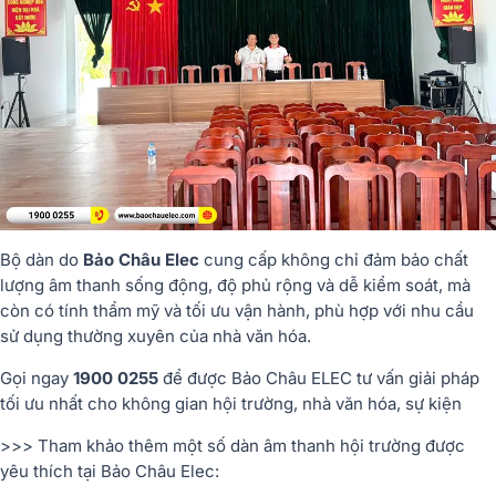
Bộ
dàn
do
Bảo
Châu
Elec
cung
cấp
không
chỉ
đảm
bảo
chất
lượng
âm
thanh
sống
động,
độ
phủ
rộng
và
dễ
kiểm
soát,
mà
còn
có
tính
thẩm
mỹ
và
tối
ưu
vận
hành,
phù
hợp
với
nhu
cầu
sử
dụng
thường
xuyên
của
nhà
văn
hóa.
Gọi ngay
1900 0255
để được Bảo Châu ELEC tư vấn giải pháp
tối ưu nhất cho không gian hội trường, nhà văn hóa, sự kiện
>>> Tham khảo thêm một số dàn âm thanh hội trường được
yêu thích tại Bảo Châu Elec: