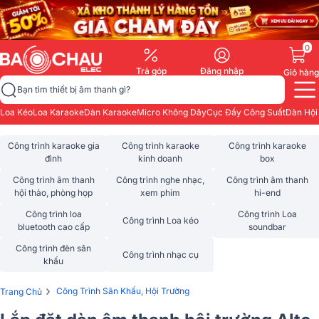
0
Trả góp
Đăng nhập
Giỏ hàng
Bạn tìm thiết bị âm thanh gì?
Loa Kéo
Loa Karaoke
Dàn Karaoke
Micro Không Dây
Cục Đẩy Công Suất
Dàn Hội
Công trình karaoke gia
Công trình karaoke
Công trình karaoke
đình
kinh doanh
box
Công trình âm thanh
Công trình nghe nhạc,
Công trình âm thanh
hội thảo, phòng họp
xem phim
hi-end
Công trình loa
Công trình Loa
Công trình Loa kéo
bluetooth cao cấp
soundbar
Công trình đèn sân
Công trình nhạc cụ
khấu
›
Công Trình Sân Khấu, Hội Trường
Trang Chủ