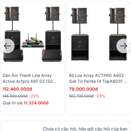
Dàn Âm Thanh Line Array
Bộ Loa Array ACTPRO A602
Active Actpro A6F 03 (sử
Suit Từ Ferrite (4 TopA602F +
Dụng 100-300 Khách, Loa
2 Sub A618SF)
112.460.000đ
79.000.000đ
Line Array Từ Ferrite)
145.900.000đ
-23%
102.700.000đ
-23%
Quà trị giá
11.324.000đ
Chưa có câu hỏi, hãy gửi câu hỏi của bạn