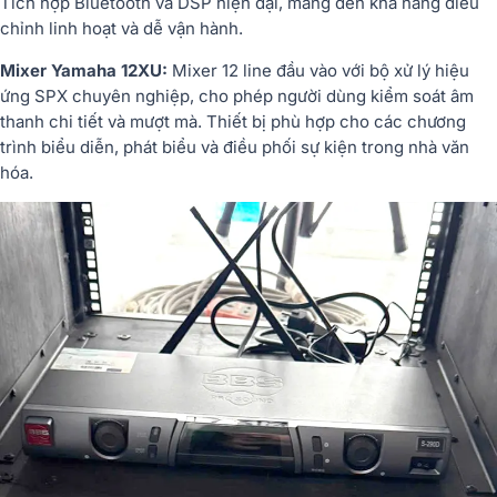
Tích
hợp
Bluetooth
và
DSP
hiện
đại,
mang
đến
khả
năng
điều
chỉnh
linh
hoạt
và
dễ
vận
hành.
Mixer
Yamaha
12XU
:
Mixer
12
line
đầu
vào
với
bộ
xử
lý
hiệu
ứng
SPX
chuyên
nghiệp,
cho
phép
người
dùng
kiểm
soát
âm
thanh
chi
tiết
và
mượt
mà.
Thiết
bị
phù
hợp
cho
các
chương
trình
biểu
diễn,
phát
biểu
và
điều
phối
sự
kiện
trong
nhà
văn
hóa.