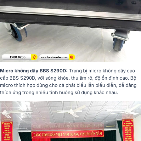
Micro
không
dây
BBS
S290D
:
Trang
bị
micro
không
dây
cao
cấp
BBS
S290D,
với
sóng
khỏe,
thu
âm
rõ,
độ
ổn
định
cao.
Bộ
micro
thích
hợp
dùng
cho
cả
phát
biểu
lẫn
biểu
diễn,
dễ
dàng
thích
ứng
trong
nhiều
tình
huống
sử
dụng
khác
nhau.