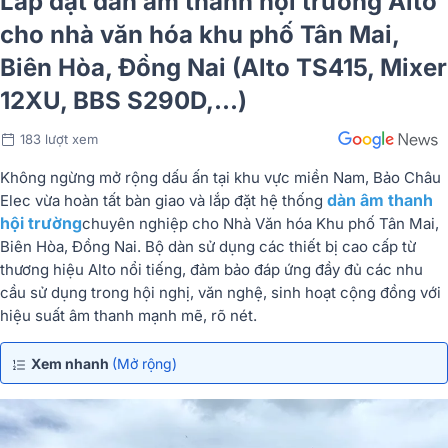
Lắp đặt dàn âm thanh hội trường Alto
cho nhà văn hóa khu phố Tân Mai,
Biên Hòa, Đồng Nai (Alto TS415, Mixer
12XU, BBS S290D,...)
183 lượt xem
Không
ngừng
mở
rộng
dấu
ấn
tại
khu
vực
miền
Nam,
Bảo
Châu
dàn
âm
thanh
Elec
vừa
hoàn
tất
bàn
giao
và
lắp
đặt
hệ
thống
hội
trường
chuyên
nghiệp
cho
Nhà
Văn
hóa
Khu
phố
Tân
Mai,
Biên
Hòa,
Đồng
Nai
.
Bộ
dàn
sử
dụng
các
thiết
bị
cao
cấp
từ
thương
hiệu
Alto
nổi
tiếng,
đảm
bảo
đáp
ứng
đầy
đủ
các
nhu
cầu
sử
dụng
trong
hội
nghị,
văn
nghệ,
sinh
hoạt
cộng
đồng
với
hiệu
suất
âm
thanh
mạnh
mẽ,
rõ
nét.
Xem nhanh
(Mở rộng)