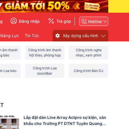
ng
Đăng nhập
Trả góp
Hotline
 Năng Lực
Tin Tức
Xây dựng cấu hình
nh âm thanh
Công trình âm thanh
Công trình nghe
ng báo
hội thảo, phòng họp
nhạc, xem phim
Công trình Loa
nh Loa kéo
Công trình Bàn DJ
soundbar
ẤT
Lắp đặt dàn Line Array Actpro sự kiện, sân
khấu cho Trường PT DTNT Tuyên Quang