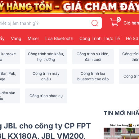
0
Giỏ hà
ẩy
Vang
Mixer
Loa Bluetooth
Công Trình Thực Tế
Hồ Sơ
h karaoke
Công trình sân khấu,
Công trình sự kiện,
Công trì
x
hội trường
đám cưới
thô
 Bar, Pub,
Công trình máy
Công trình loa
Công trì
nge
chiếu
bluetooth cao cấp
h đèn sân
Công trình nhạc cụ
ấu
TIN MỚI NH
g JBL cho công ty CP FPT
JBL KX180A, JBL VM200,