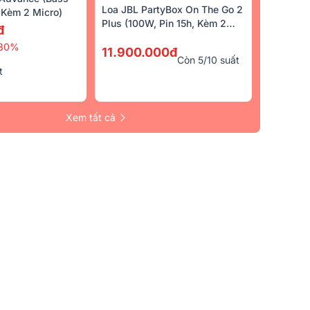
Loa JBL PartyBox On The Go 2
Kèm 2 Micro)
 JBL VM200
Loa Sub Điện JBL STAGE
Đầu VietK 4K Pl
Plus (100W, Pin 15h, Kèm 2
đ
A120P (bass 30, Ngưng Sản
Micro)
10.290.000đ
30%
Xuất)
11.900.000đ
Liên Hệ
13.100.000đ
-2
Còn 5/10 suất
t
Quà tặng trị giá
120.000đ
5/5
(40)
4.9/5
(66)
Xem tất cả