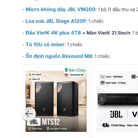
Micro không dây JBL VM200
-
: 1 bộ (1 đầu thu và
Loa sub JBL Stage A120P
-
: 1 chiếc
Đầu VietK 4K plus 4TB
-
+ Màn VietK 21.5inch
: 1 
Tủ 10U có mixer
-
: 1 chiếc
Ổn định nguồn Bksound M8
-
: 1 chiếc
Bán Chạy