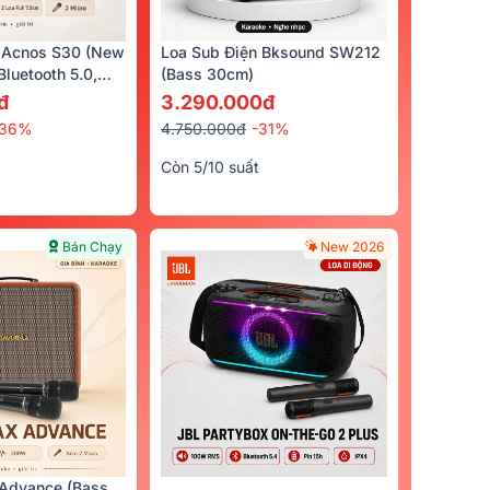
 Acnos S30 (New
Loa Sub Điện Bksound SW212
luetooth 5.0,
(bass 30cm)
cro)
đ
3.290.000đ
-36%
4.750.000đ
-31%
t
Còn 5/10 suất
Bán Chạy
New 2026
Advance (Bass