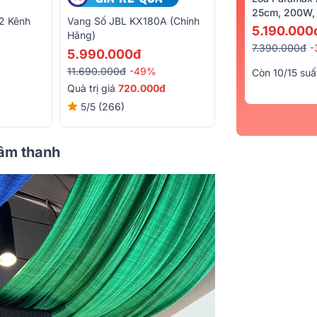
25cm, 200W, 
2 Kênh
Vang Số JBL KX180A (Chính
Micro Không Dây
5.190.000
Hãng)
6.710.000đ
7.390.000đ
-
5.990.000đ
8.740.000đ
-23%
11.690.000đ
-49%
Còn 10/15 suấ
Quà
400.000đ
Quà trị giá
720.000đ
5/5
(71)
5/5
(266)
n âm thanh