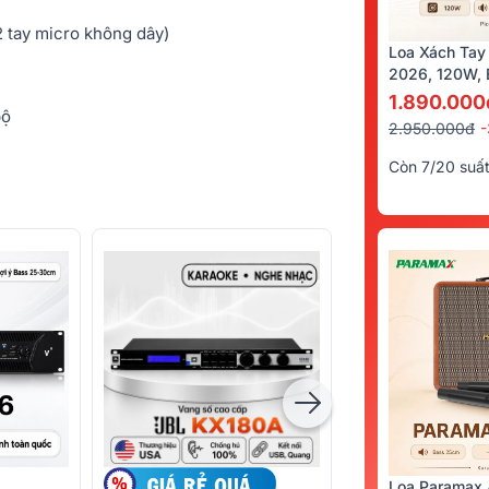
 2 tay micro không dây)
Loa Xách Tay
2026, 120W, B
Kèm 2 Tay Mi
1.890.000
bộ
2.950.000đ
Còn 7/20 suấ
Loa Paramax 