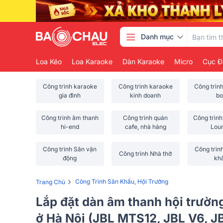
Danh mục
Loa Kéo
Loa Karaoke
Dàn Karaoke
Micro
Cục Đ
Công trình karaoke
Công trình karaoke
Công trìn
gia đình
kinh doanh
bo
Công trình âm thanh
Công trình quán
Công trình
hi-end
cafe, nhà hàng
Lou
Công trình Sân vận
Công trìn
Công trình Nhà thờ
động
kh
›
Công Trình Sân Khấu, Hội Trường
Trang Chủ
Lắp đặt dàn âm thanh hội trườn
ở Hà Nội (JBL MTS12, JBL V6, 