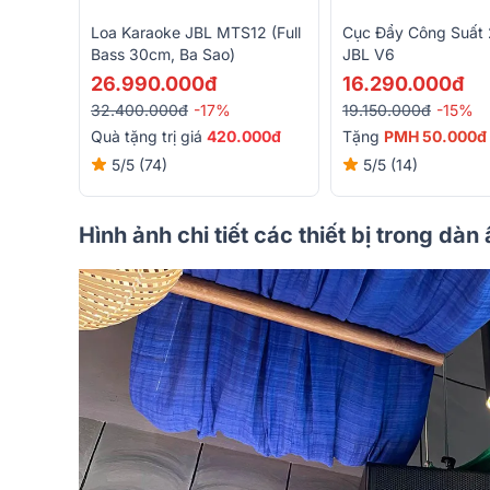
Loa Karaoke JBL MTS12 (full
Cục Đẩy Công Suất 
Bass 30cm, Ba Sao)
JBL V6
26.990.000đ
16.290.000đ
32.400.000đ
-17%
19.150.000đ
-15%
Quà tặng trị giá
420.000đ
Tặng
PMH 50.000đ
5/5
(74)
5/5
(14)
Hình ảnh chi tiết các thiết bị trong dà