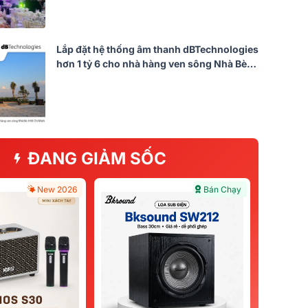
Lắp đặt hệ thống âm thanh dBTechnologies
hơn 1 tỷ 6 cho nhà hàng ven sông Nhà Bè
tại TP HCM (DVA T8, Qu-5D, DVA S30N,
FMX15...)
ĐANG GIẢM SỐC
New 2026
Bán Chạy