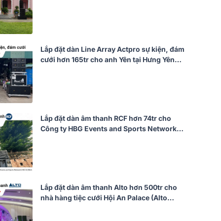
(Actpro KR210F New, KR28F New,
UTA1802DSP,…)
Lắp đặt dàn Line Array Actpro sự kiện, đám
cưới hơn 165tr cho anh Yên tại Hưng Yên
(Actpro KR210F New, KR628N,
UTA1802DSP, UTA1804DSP,…)
Lắp đặt dàn âm thanh RCF hơn 74tr cho
Công ty HBG Events and Sports Network
tại TP HCM (RCF G-MAX 12, Audiocenter
CT3600, JBL VX9...)
Lắp đặt dàn âm thanh Alto hơn 500tr cho
nhà hàng tiệc cưới Hội An Palace (Alto
BLS15+, KR628N, TS415, QD4.13, Alpha
2.22,…)