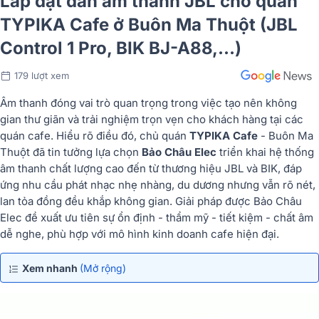
Lắp đặt dàn âm thanh JBL cho quán
TYPIKA Cafe ở Buôn Ma Thuột (JBL
Control 1 Pro, BIK BJ-A88,...)
179 lượt xem
Âm thanh đóng vai trò quan trọng trong việc tạo nên không
gian thư giãn và trải nghiệm trọn vẹn cho khách hàng tại các
quán cafe. Hiểu rõ điều đó, chủ quán
TYPIKA Cafe
- Buôn Ma
Thuột đã tin tưởng lựa chọn
Bảo Châu Elec
triển khai hệ thống
âm thanh chất lượng cao đến từ thương hiệu JBL và BIK, đáp
ứng nhu cầu phát nhạc nhẹ nhàng, du dương nhưng vẫn rõ nét,
lan tỏa đồng đều khắp không gian. Giải pháp được Bảo Châu
Elec đề xuất ưu tiên sự ổn định - thẩm mỹ - tiết kiệm - chất âm
dễ nghe, phù hợp với mô hình kinh doanh cafe hiện đại.
Xem nhanh
(Mở rộng)