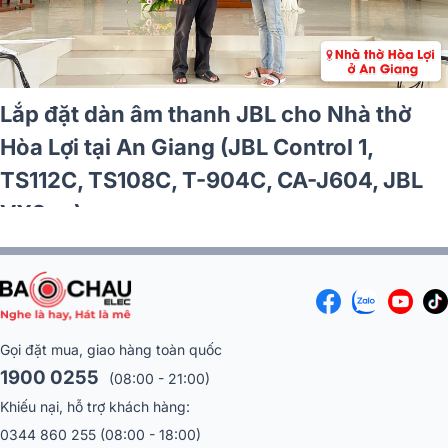
ặt dàn âm thanh JBL hơn 55tr cho
Lắp 
cafe Chiêu Anh tại Đồng Nai (JBL
Công
n 10, BIK VM640A, BIK VK-R51, BS-
(JBL
)
Gọi đặt mua, giao hàng toàn quốc
1900 0255
(08:00 - 21:00)
Khiếu nại, hỗ trợ khách hàng:
0344 860 255
(08:00 - 18:00)