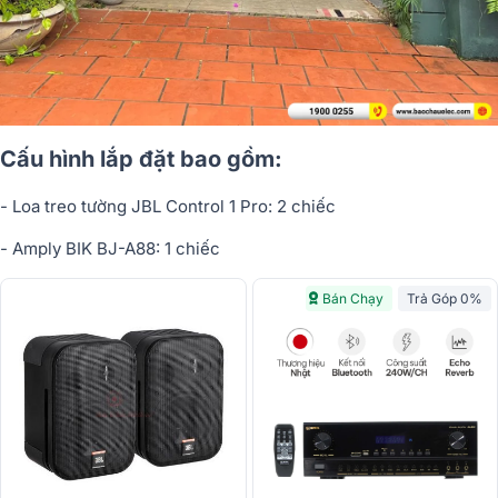
C
ấ
u hình l
ắ
p
đ
ặ
t bao g
ồ
m:
- Loa treo t
ư
ờ
ng JBL Control 1 Pro: 2 chi
ế
c
- Amply BIK BJ-A88: 1 chi
ế
c
Bán Chạy
Trả Góp 0%