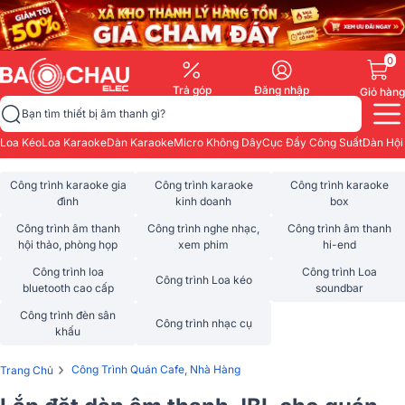
0
Trả góp
Đăng nhập
Giỏ hàng
Bạn tìm thiết bị âm thanh gì?
Loa Kéo
Loa Karaoke
Dàn Karaoke
Micro Không Dây
Cục Đẩy Công Suất
Dàn Hội
Công trình karaoke gia
Công trình karaoke
Công trình karaoke
đình
kinh doanh
box
Công trình âm thanh
Công trình nghe nhạc,
Công trình âm thanh
hội thảo, phòng họp
xem phim
hi-end
Công trình loa
Công trình Loa
Công trình Loa kéo
bluetooth cao cấp
soundbar
Công trình đèn sân
Công trình nhạc cụ
khấu
›
Công Trình Quán Cafe, Nhà Hàng
Trang Chủ