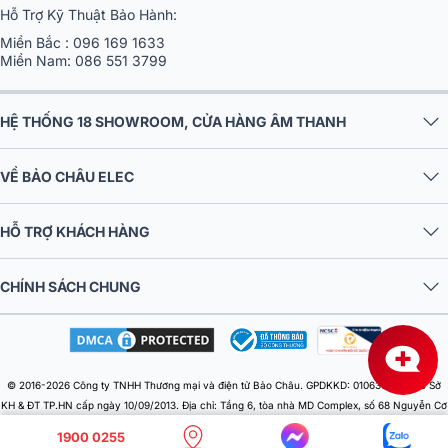
Hỗ Trợ Kỹ Thuật Bảo Hành:
Miền Bắc :
096 169 1633
Miền Nam:
086 551 3799
HỆ THỐNG 18 SHOWROOM, CỬA HÀNG ÂM THANH
VỀ BẢO CHÂU ELEC
HỖ TRỢ KHÁCH HÀNG
CHÍNH SÁCH CHUNG
© 2016-2026 Công ty TNHH Thương mại và điện tử Bảo Châu. GPDKKD: 0106303879 do Sở
KH & ĐT TP.HN cấp ngày 10/09/2013. Địa chỉ: Tầng 6, tòa nhà MD Complex, số 68 Nguyễn Cơ
Thạch, Phường Từ Liêm, Thành phố Hà Nội, Việt Nam. Điện thoại: 024 730 10 255. Email:
1900 0255
baochauelec@gmail.com. Chịu trách nhiệm nội dung: Nhật Lệ.