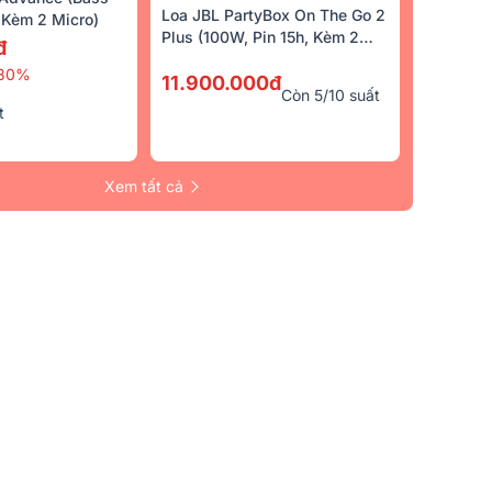
Loa JBL PartyBox On The Go 2
Kèm 2 Micro)
Plus (100W, Pin 15h, Kèm 2
đ
Micro)
30%
11.900.000đ
Còn 5/10 suất
t
Xem tất cả