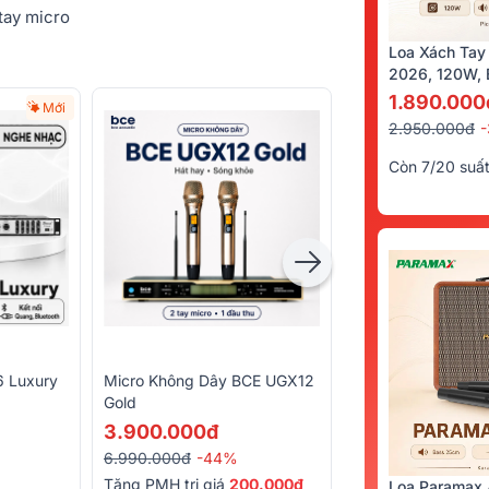
 tay micro
Loa Xách Tay
2026, 120W, B
Kèm 2 Tay Mi
1.890.000
Mới
2.950.000đ
Còn 7/20 suấ
6 Luxury
Micro Không Dây BCE UGX12
Chân Loa Sắt 3 C
Gold
1.100.000đ
3.900.000đ
1.500.000đ
-27%
6.990.000đ
-44%
Tặng PMH trị giá
200.000đ
Loa Paramax 