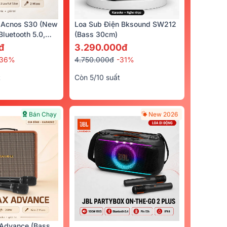
 Acnos S30 (New
Loa Sub Điện Bksound SW212
luetooth 5.0,
(bass 30cm)
cro)
đ
3.290.000đ
-36%
4.750.000đ
-31%
t
Còn 5/10 suất
Bán Chạy
New 2026
hân Boyong
Advance (Bass