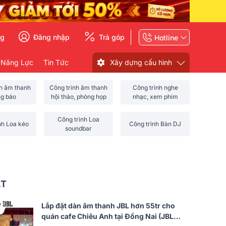
ng
Đăng nhập
Trả góp
Hotline
 Năng Lực
Tin Tức
Xây dựng cấu hình
nh âm thanh
Công trình âm thanh
Công trình nghe
ng báo
hội thảo, phòng họp
nhạc, xem phim
Công trình Loa
nh Loa kéo
Công trình Bàn DJ
soundbar
ẤT
Lắp đặt dàn âm thanh JBL hơn 55tr cho
quán cafe Chiêu Anh tại Đồng Nai (JBL