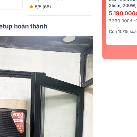
5/5
(2)
25cm, 200W, 
5/5
(68)
5.190.000
7.390.000đ
-
setup hoàn thành
Còn 10/15 suấ