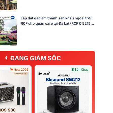
Lắp đặt dàn âm thanh sân khấu ngoài trời
RCF cho quán cafe tại Đà Lạt (RCF C 5215-
66, RCF 712-A MK5, RCF IPS 2.5K...)
ĐANG GIẢM SỐC
New 2026
Bán Chạy