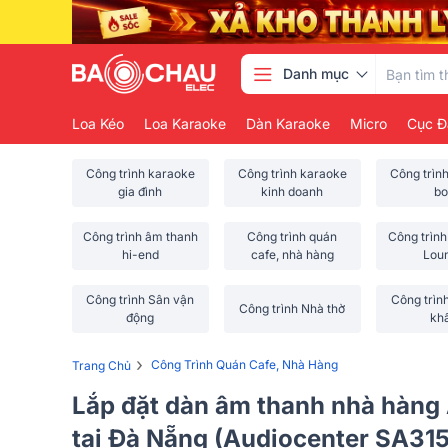
Danh mục
Loa Kéo
Loa Karaoke
Dàn Karaoke
Micro
Cục Đ
Công trình karaoke
Công trình karaoke
Công trìn
gia đình
kinh doanh
bo
Công trình âm thanh
Công trình quán
Công trình
hi-end
cafe, nhà hàng
Lou
Công trình Sân vận
Công trìn
Công trình Nhà thờ
động
kh
›
Công Trình Quán Cafe, Nhà Hàng
Trang Chủ
Lắp đặt dàn âm thanh nhà hàng
tại Đà Nẵng (Audiocenter SA31