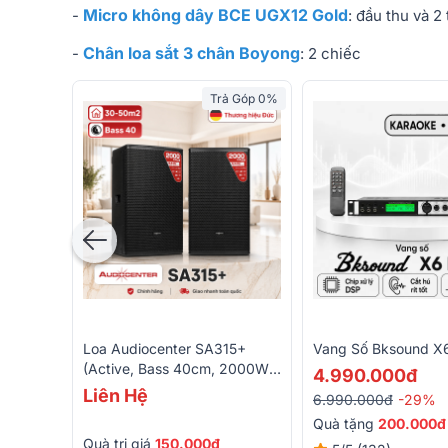
Micro không dây BCE UGX12 Gold
-
: đầu thu và 2
Chân loa sắt 3 chân Boyong
-
: 2 chiếc
Trả Góp 0%
Loa Audiocenter SA315+
Vang Số Bksound X
(Active, Bass 40cm, 2000W,
4.990.000đ
134dB, Bluetooth, DSP)
Liên Hệ
6.990.000đ
-29%
Quà tặng
200.000đ
Quà trị giá
150.000đ