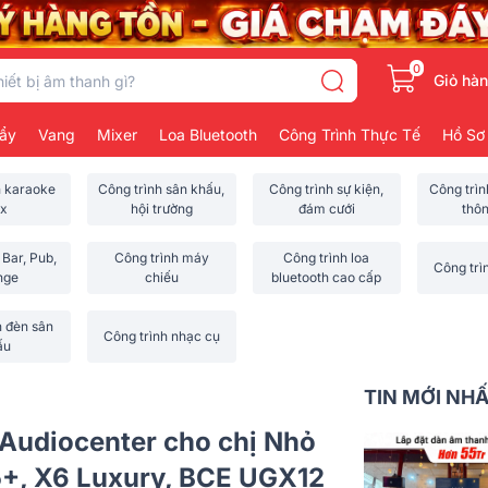
0
Giỏ hà
ẩy
Vang
Mixer
Loa Bluetooth
Công Trình Thực Tế
Hồ Sơ
h karaoke
Công trình sân khấu,
Công trình sự kiện,
Công trì
x
hội trường
đám cưới
thô
 Bar, Pub,
Công trình máy
Công trình loa
Công trì
nge
chiếu
bluetooth cao cấp
h đèn sân
Công trình nhạc cụ
ấu
TIN MỚI NH
 Audiocenter cho chị Nhỏ
5+, X6 Luxury, BCE UGX12