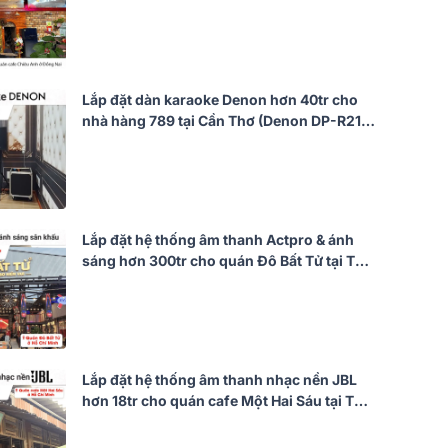
Pasion 10, BIK VM640A, BIK VK-R51, BS-
790S)
Lắp đặt dàn karaoke Denon hơn 40tr cho
nhà hàng 789 tại Cần Thơ (Denon DP-R212,
VK-A52, JBL KX190, SW612 MKII, BJ-
U200)
Lắp đặt hệ thống âm thanh Actpro & ánh
sáng hơn 300tr cho quán Đô Bất Tử tại TP
HCM (Actpro KR210F New, KR28F New,
DA4.13...)
Lắp đặt hệ thống âm thanh nhạc nền JBL
hơn 18tr cho quán cafe Một Hai Sáu tại TP
HCM (JBL Control 1 Pro, BIK BJ-A88)