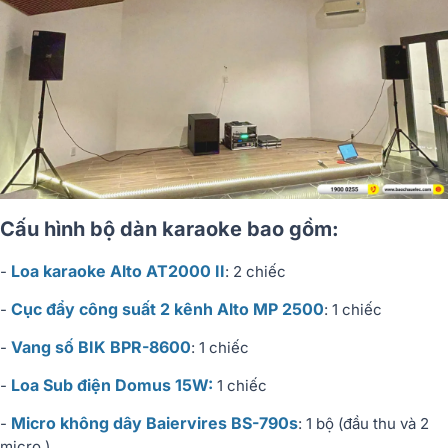
Cấu hình bộ dàn karaoke bao gồm:
Loa karaoke Alto AT2000 II
-
: 2 chiếc
Cục đẩy công suất 2 kênh Alto MP 2500
-
: 1 chiếc
Vang số BIK BPR-8600
-
: 1 chiếc
Loa Sub điện Domus 15W:
-
1 chiếc
Micro không dây Baiervires BS-790s
-
: 1 bộ (đầu thu và 2
micro )