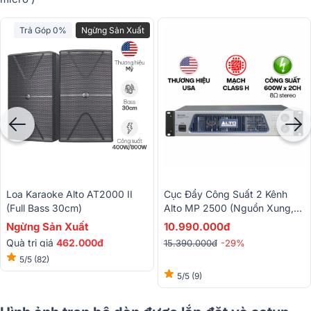
Trả Góp 0%
Ngừng Sản Xuất
Loa Karaoke Alto AT2000 II
Cục Đẩy Công Suất 2 Kênh
(Full Bass 30cm)
Alto MP 2500 (Nguồn Xung,
Class H, 600W)
Ngừng Sản Xuất
10.990.000đ
Quà trị giá
462.000đ
15.390.000đ
-29%
5/5
(82)
5/5
(9)