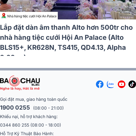
o
Lắp đặt dàn karaoke JBL hơn 57tr c
 V6,
anh Hữu tại Bắc Ninh (JBL MTS10, 
T5, JBL KX190, Alto TX12S, JBL VM
Gọi đặt mua, giao hàng toàn quốc
1900 0255
(08:00 - 21:00)
Khiếu nại, hỗ trợ khách hàng:
0344 860 255
(08:00 - 18:00)
Hỗ Trợ Kỹ Thuật Bảo Hành:
Miền Bắc :
096 169 1633