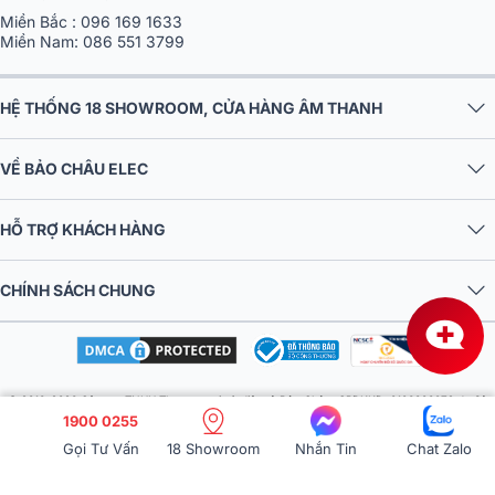
Miền Nam:
086 551 3799
HỆ THỐNG 18 SHOWROOM, CỬA HÀNG ÂM THANH
VỀ BẢO CHÂU ELEC
HỖ TRỢ KHÁCH HÀNG
CHÍNH SÁCH CHUNG
© 2016-2026 Công ty TNHH Thương mại và điện tử Bảo Châu. GPDKKD: 0106303879 do Sở
KH & ĐT TP.HN cấp ngày 10/09/2013. Địa chỉ: Tầng 6, tòa nhà MD Complex, số 68 Nguyễn Cơ
Thạch, Phường Từ Liêm, Thành phố Hà Nội, Việt Nam. Điện thoại: 024 730 10 255. Email:
1900 0255
baochauelec@gmail.com. Chịu trách nhiệm nội dung: Nhật Lệ.
Gọi Tư Vấn
18 Showroom
Nhắn Tin
Chat Zalo