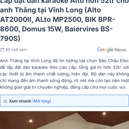
Lắp đặt dàn karaoke Alto hơn 52tr cho
anh Thăng tại Vĩnh Long (Alto
AT2000II, ALto MP2500, BIK BPR-
8600, Domus 15W, Baiervires BS-
790S)
65 lượt xem
Anh Thăng tại Vĩnh Long đã tin tưởng lựa chọn Bảo Châu Elec
để lắp đặt dàn karaoke Alto cao cấp, tổng giá trị hơn 52tr với
các thiết bị âm thanh chất lượng, hiện đại. Bộ dàn này không
chỉ mang đến âm thanh sống động, rõ nét mà còn tạo nên một
không gian giải trí chuyên nghiệp, đẳng cấp cho mọi cuộc vui.
Xem nhanh
(Mở rộng)