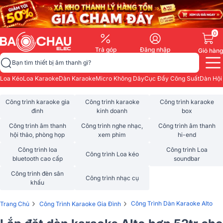
0
Trả góp
Đăng nhập
Giỏ hàng
Bạn tìm thiết bị âm thanh gì?
Loa Kéo
Loa Karaoke
Dàn Karaoke
Micro Không Dây
Cục Đẩy Công Suất
Dàn Hội
Công trình karaoke gia
Công trình karaoke
Công trình karaoke
đình
kinh doanh
box
Công trình âm thanh
Công trình nghe nhạc,
Công trình âm thanh
hội thảo, phòng họp
xem phim
hi-end
Công trình loa
Công trình Loa
Công trình Loa kéo
bluetooth cao cấp
soundbar
Công trình đèn sân
Công trình nhạc cụ
khấu
›
›
Công Trình Dàn Karaoke Alto
Trang Chủ
Công Trình Karaoke Gia Đình