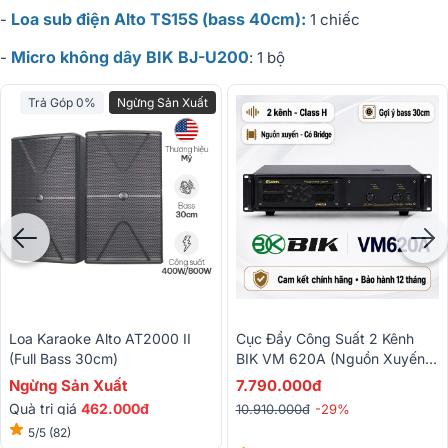
Loa sub điện Alto TS15S (bass 40cm):
-
1 chiếc
Micro không dây BIK BJ-U200
-
: 1 bộ
Trả Góp 0%
Ngừng Sản Xuất
Loa Karaoke Alto AT2000 II
Cục Đẩy Công Suất 2 Kênh
(Full Bass 30cm)
BIK VM 620A (Nguồn Xuyến,
Class H, 600W)
Ngừng Sản Xuất
7.790.000đ
Quà trị giá
462.000đ
10.910.000đ
-29%
5/5
(82)