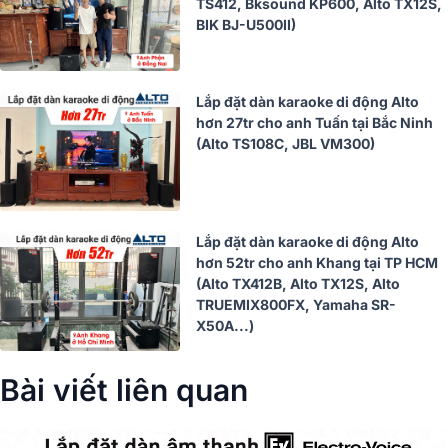
TS412, Bksound KP600, Alto TX12S,
BIK BJ-U500II)
Lắp đặt dàn karaoke di động Alto
hơn 27tr cho anh Tuấn tại Bắc Ninh
(Alto TS108C, JBL VM300)
Lắp đặt dàn karaoke di động Alto
hơn 52tr cho anh Khang tại TP HCM
(Alto TX412B, Alto TX12S, Alto
TRUEMIX800FX, Yamaha SR-
X50A...)
Bài viết liên quan