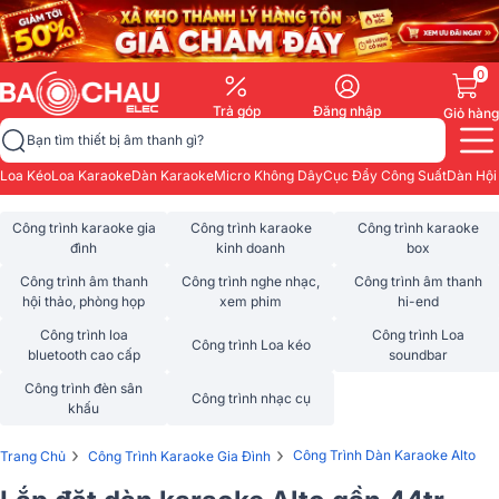
0
Trả góp
Đăng nhập
Giỏ hàng
Bạn tìm thiết bị âm thanh gì?
Loa Kéo
Loa Karaoke
Dàn Karaoke
Micro Không Dây
Cục Đẩy Công Suất
Dàn Hội
Công trình karaoke gia
Công trình karaoke
Công trình karaoke
đình
kinh doanh
box
Công trình âm thanh
Công trình nghe nhạc,
Công trình âm thanh
hội thảo, phòng họp
xem phim
hi-end
Công trình loa
Công trình Loa
Công trình Loa kéo
bluetooth cao cấp
soundbar
Công trình đèn sân
Công trình nhạc cụ
khấu
›
›
Công Trình Dàn Karaoke Alto
Trang Chủ
Công Trình Karaoke Gia Đình