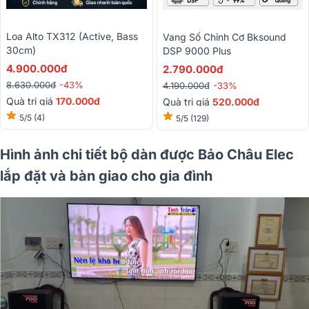
Loa Alto TX312 (Active, Bass
Vang Số Chỉnh Cơ Bksound
30cm)
DSP 9000 Plus
4.900.000đ
2.790.000đ
8.630.000đ
-43%
4.190.000đ
-33%
Quà trị giá
170.000đ
Quà trị giá
520.000đ
5/5
(4)
5/5
(129)
Hình ảnh chi tiết bộ dàn được Bảo Châu Elec
lắp đặt và bàn giao cho gia đình