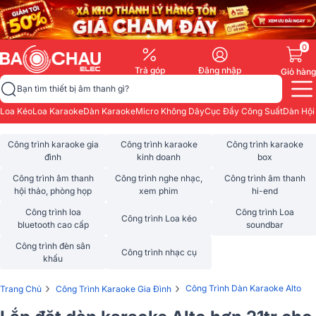
0
Trả góp
Đăng nhập
Giỏ hàng
Bạn tìm thiết bị âm thanh gì?
Loa Kéo
Loa Karaoke
Dàn Karaoke
Micro Không Dây
Cục Đẩy Công Suất
Dàn Hội
Công trình karaoke gia
Công trình karaoke
Công trình karaoke
đình
kinh doanh
box
Công trình âm thanh
Công trình nghe nhạc,
Công trình âm thanh
hội thảo, phòng họp
xem phim
hi-end
Công trình loa
Công trình Loa
Công trình Loa kéo
bluetooth cao cấp
soundbar
Công trình đèn sân
Công trình nhạc cụ
khấu
›
›
Công Trình Dàn Karaoke Alto
Trang Chủ
Công Trình Karaoke Gia Đình