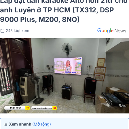
Lắp đặt dàn karaoke Alto hơn 21tr cho
anh Luyên ở TP HCM (TX312, DSP
9000 Plus, M200, 8NO)
243 lượt xem
Xem nhanh
(Mở rộng)