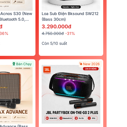
 Acnos S30 (New
Loa Sub Điện Bksound SW212
luetooth 5.0,
(bass 30cm)
cro)
đ
3.290.000đ
-36%
4.750.000đ
-31%
Bán Chạy
Bán Chạy
t
Còn 5/10 suất
Bán Chạy
New 2026
ound
Micro Không Dây Bksound
Micro Không Dây
s 30cm,
M200
U200
2.390.000đ
3.490.000đ
Advance (Bass