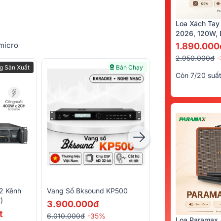
Loa Xách Tay
2026, 120W, B
Kèm 2 Tay Mi
 micro
1.890.000
2.950.000đ
g Sản Xuất
Bán Chạy
Còn 7/20 suấ
2 Kênh
Vang Số Bksound KP500
Loa Sub Điện Bks
)
SW612 MK II (Bas
3.900.000đ
300W)
t
5.690.000đ
6.010.000đ
-35%
Loa Paramax 