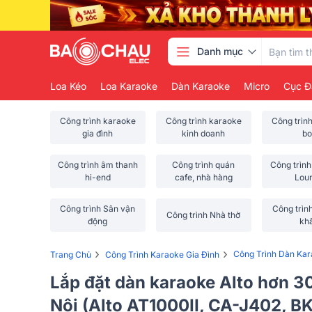
Danh mục
Loa Kéo
Loa Karaoke
Dàn Karaoke
Micro
Cục Đ
Công trình karaoke
Công trình karaoke
Công trìn
gia đình
kinh doanh
bo
Công trình âm thanh
Công trình quán
Công trình
hi-end
cafe, nhà hàng
Lou
Công trình Sân vận
Công trìn
Công trình Nhà thờ
động
kh
›
›
Công Trình Dàn Kar
Trang Chủ
Công Trình Karaoke Gia Đình
Lắp đặt dàn karaoke Alto hơn 30
Nội (Alto AT1000II, CA-J402,