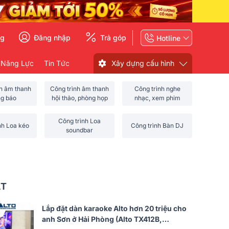
ng
Đăng nhập
Trả góp
Hotline
 Năng Lực
Tin Tức
Xây dựng cấu hình
nh âm thanh
Công trình âm thanh
Công trình nghe
ng báo
hội thảo, phòng họp
nhạc, xem phim
Công trình Loa
nh Loa kéo
Công trình Bàn DJ
soundbar
ẤT
Lắp đặt dàn karaoke Alto hơn 20 triệu cho
anh Sơn ở Hải Phòng (Alto TX412B,