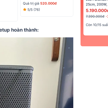
8.250.000đ
-31%
Quà trị giá
520.000đ
25cm, 200W, 
Quà trị giá
132.00
5/5
(76)
5.190.000
5/5
(35)
7.390.000đ
-
Còn 10/15 suấ
setup hoàn thành: