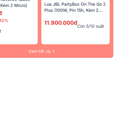
3.350.000đ
-29%
5.030.000đ
-31
Loa JBL PartyBox On The Go 2
Kèm 2 Micro)
0đ
Plus (100W, Pin 15h, Kèm 2
đ
Micro)
4.9/5
(17)
5/5
(56)
30%
11.900.000đ
Còn 5/10 suất
t
Xem tất cả