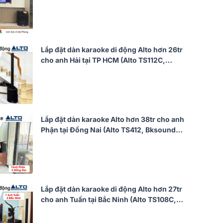
Bksound DSP 9000 Plus, Bksound
M200,...)
Lắp đặt dàn karaoke di động Alto hơn 26tr
cho anh Hải tại TP HCM (Alto TS112C,
Philips CSS3752/70, Philips CSS3321/70)
Lắp đặt dàn karaoke Alto hơn 38tr cho anh
Phận tại Đồng Nai (Alto TS412, Bksound
KP600, Alto TX12S, BIK BJ-U500II)
Lắp đặt dàn karaoke di động Alto hơn 27tr
cho anh Tuấn tại Bắc Ninh (Alto TS108C,
JBL VM300)