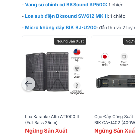
Vang số chỉnh cơ BKSound KP500:
-
1 chiếc
Loa sub điện Bksound SW612 MK II
-
: 1 chiếc
Micro không dây BIK BJ-U200
-
: đầu thu và 2 tay
Ngừng Sản Xuất
Ngừn
Cục Đẩy Công Suất 
Loa Karaoke Alto AT1000 II
BIK CA-J402 (400W
(Full Bass 25cm)
Ngừng Sản Xuấ
Ngừng Sản Xuất