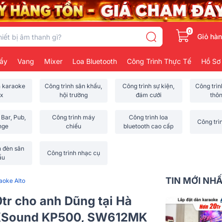
0
Giỏ hà
ẩy
Vang
Mixer
Loa Bluetooth
Công Trình Thực Tế
Hồ Sơ
h karaoke
Công trình sân khấu,
Công trình sự kiện,
Công trì
x
hội trường
đám cưới
thô
 Bar, Pub,
Công trình máy
Công trình loa
Công trì
nge
chiếu
bluetooth cao cấp
h đèn sân
Công trình nhạc cụ
ấu
TIN MỚI NH
aoke Alto
tr cho anh Dũng tại Hà
 BKSound KP500, SW612MK