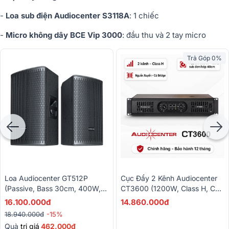
-
Loa sub điện Audiocenter S3118A
: 1 chiếc
-
Micro không dây BCE Vip 3000
: đầu thu và 2 tay micro
Trả Góp 0%
Loa Audiocenter GT512P
Cục Đẩy 2 Kênh Audiocenter
(Passive, Bass 30cm, 400W,
CT3600 (1200W, Class H, Có
134dB)
Bridge)
16.100.000đ
14.860.000đ
18.940.000đ
-15%
Quà
trị giá
462.000đ