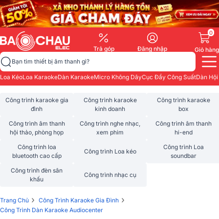
0
Trả góp
Đăng nhập
Giỏ hàng
Bạn tìm thiết bị âm thanh gì?
Loa Kéo
Loa Karaoke
Dàn Karaoke
Micro Không Dây
Cục Đẩy Công Suất
Dàn Hội
Công trình karaoke gia
Công trình karaoke
Công trình karaoke
đình
kinh doanh
box
Công trình âm thanh
Công trình nghe nhạc,
Công trình âm thanh
hội thảo, phòng họp
xem phim
hi-end
Công trình loa
Công trình Loa
Công trình Loa kéo
bluetooth cao cấp
soundbar
Công trình đèn sân
Công trình nhạc cụ
khấu
›
›
Trang Chủ
Công Trình Karaoke Gia Đình
Công Trình Dàn Karaoke Audiocenter