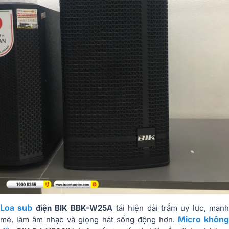
Loa sub
điện BIK BBK-W25A
tái hiện dải trầm uy lực, mạn
Micro khôn
mẽ, làm âm nhạc và giọng hát sống động hơn.