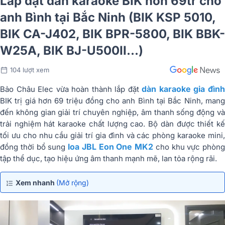
Lắp đặt dàn karaoke BIK hơn 69tr cho
anh Bình tại Bắc Ninh (BIK KSP 5010,
BIK CA-J402, BIK BPR-5800, BIK BBK-
W25A, BIK BJ-U500II...)
104 lượt xem
dàn karaoke gia đìn
Bảo Châu Elec vừa hoàn thành lắp đặt
BIK trị giá hơn 69 triệu đồng cho anh Bình tại Bắc Ninh, mang
đến không gian giải trí chuyên nghiệp, âm thanh sống động và
trải nghiệm hát karaoke chất lượng cao. Bộ dàn được thiết kế
tối ưu cho nhu cầu giải trí gia đình và các phòng karaoke mini,
loa JBL Eon One MK2
đồng thời bổ sung
cho khu vực phòng
tập thể dục, tạo hiệu ứng âm thanh mạnh mẽ, lan tỏa rộng rãi.
Xem nhanh
(Mở rộng)