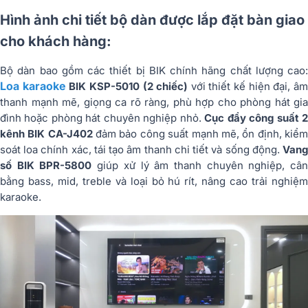
Hình ảnh chi tiết bộ dàn được lắp đặt bàn giao
cho khách hàng:
Bộ dàn bao gồm các thiết bị BIK chính hãng chất lượng cao:
Loa karaoke
BIK KSP-5010 (2 chiếc)
với thiết kế hiện đại, â
thanh mạnh mẽ, giọng ca rõ ràng, phù hợp cho phòng hát gia
đình hoặc phòng hát chuyên nghiệp nhỏ.
Cục đẩy công suất 
kênh BIK CA-J402
đảm bảo công suất mạnh mẽ, ổn định, kiể
soát loa chính xác, tái tạo âm thanh chi tiết và sống động.
Vang
số BIK BPR-5800
giúp xử lý âm thanh chuyên nghiệp, câ
bằng bass, mid, treble và loại bỏ hú rít, nâng cao trải nghiệm
karaoke.