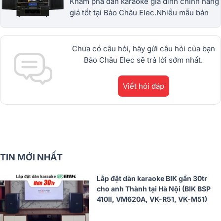
Khám phá dàn karaoke gia đình chính hãng
giá tốt tại Bảo Châu Elec.Nhiều mẫu bán
chạy từ JBL, BIK, RCF, Denon, Alto,
dBTechnologies, Philips Cao
Cấp.1900.0255
Chưa có câu hỏi, hãy gửi câu hỏi của bạn
Bảo Châu Elec sẽ trả lời sớm nhất.
Viết hỏi đáp
TIN MỚI NHẤT
Lắp đặt dàn karaoke BIK gần 30tr
cho anh Thành tại Hà Nội (BIK BSP
410II, VM620A, VK-R51, VK-M51)