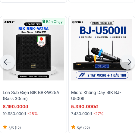
Bán Chạy
Loa Sub Điện BIK BBK-W25A
Micro Không Dây BIK BJ-
(Bass 30cm)
U500II
8.190.000đ
5.390.000đ
10.980.000đ
-25%
7.430.000đ
-27%
5/5
(12)
5/5
(22)