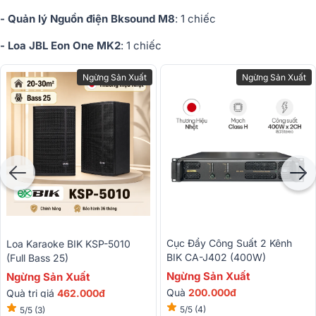
- Quản lý Nguồn điện Bksound M8
: 1 chiếc
- Loa JBL Eon One MK2
: 1 chiếc
Ngừng Sản Xuất
Ngừng Sản Xuất
Cục Đẩy Công Suất 2 Kênh
Loa Karaoke BIK KSP-5010
BIK CA-J402 (400W)
(Full Bass 25)
Ngừng Sản Xuất
Ngừng Sản Xuất
Quà
200.000đ
Quà trị giá
462.000đ
5/5
(4)
5/5
(3)