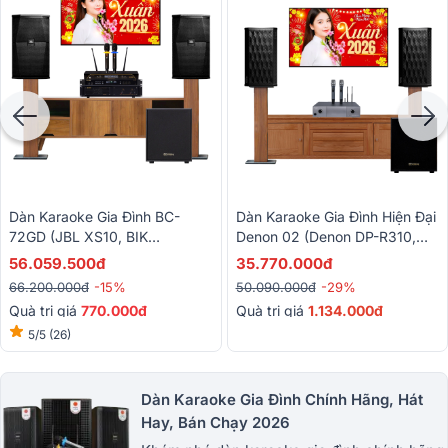
Dàn Karaoke Gia Đình BC-
Dàn Karaoke Gia Đình Hiện Đại
72GD (JBL XS10, BIK
Denon 02 (Denon DP-R310,
VM620A, BIK BPR-5800, BIK
DP-N1600, BJ-W25AV II)
56.059.500đ
35.770.000đ
BJ-W25AV II,BIK BJ-U200)
66.200.000đ
-15%
50.090.000đ
-29%
Quà trị giá
770.000đ
Quà trị giá
1.134.000đ
5/5
(26)
Dàn Karaoke Gia Đình Chính Hãng, Hát
Hay, Bán Chạy 2026