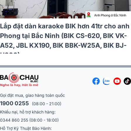
 karaoke box mini cho
Lắp đặt dàn ka
ại Quảng Ninh (BIK BK C-
anh Thành tại 
A 5500)
VM620A, VK-R
Gọi đặt mua, giao hàng toàn quốc
1900 0255
(08:00 - 21:00)
Khiếu nại, hỗ trợ khách hàng:
0344 860 255
(08:00 - 18:00)
Hỗ Trợ Kỹ Thuật Bảo Hành:
Miền Bắc :
096 169 1633