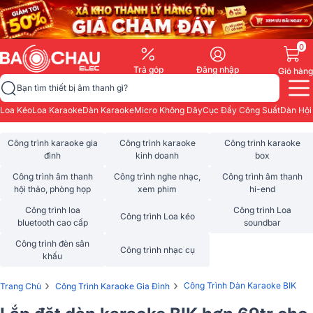
0
Trả góp
Đăng nhập
Giỏ hàng
Bạn tìm thiết bị âm thanh gì?
Loa Kéo
Loa Karaoke
Dàn Karaoke
Micro Không Dây
Cục Đẩy Công Suất
Dàn Hội
Công trình karaoke gia
Công trình karaoke
Công trình karaoke
đình
kinh doanh
box
Công trình âm thanh
Công trình nghe nhạc,
Công trình âm thanh
hội thảo, phòng họp
xem phim
hi-end
Công trình loa
Công trình Loa
Công trình Loa kéo
bluetooth cao cấp
soundbar
Công trình đèn sân
Công trình nhạc cụ
khấu
›
›
Công Trình Dàn Karaoke BIK
Trang Chủ
Công Trình Karaoke Gia Đình