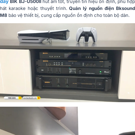
dây
BIK BJ-U500II
hút âm tốt, truyền tín hiệu ổn định, phù hợp
hát karaoke hoặc thuyết trình.
Quản lý nguồn điện Bksoun
M8
bảo vệ thiết bị, cung cấp nguồn ổn định cho toàn bộ dàn.