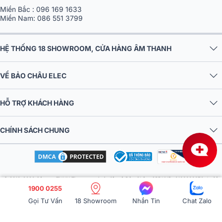
Miền Nam:
086 551 3799
HỆ THỐNG 18 SHOWROOM, CỬA HÀNG ÂM THANH
VỀ BẢO CHÂU ELEC
HỖ TRỢ KHÁCH HÀNG
CHÍNH SÁCH CHUNG
© 2016-2026 Công ty TNHH Thương mại và điện tử Bảo Châu. GPDKKD: 0106303879 do Sở
KH & ĐT TP.HN cấp ngày 10/09/2013. Địa chỉ: Tầng 6, tòa nhà MD Complex, số 68 Nguyễn Cơ
Thạch, Phường Từ Liêm, Thành phố Hà Nội, Việt Nam. Điện thoại: 024 730 10 255. Email:
1900 0255
baochauelec@gmail.com. Chịu trách nhiệm nội dung: Nhật Lệ.
Gọi Tư Vấn
18 Showroom
Nhắn Tin
Chat Zalo