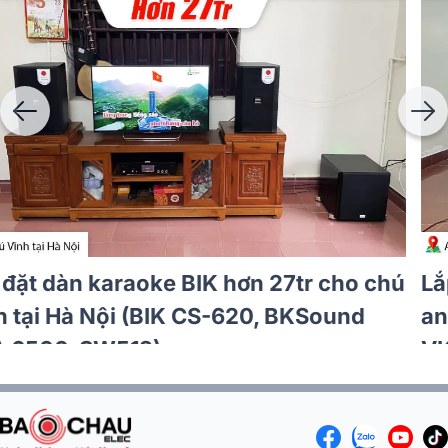
Lắp đặt dàn karaoke BIK gần 30tr cho
anh Thành tại Hà Nội (BIK BSP 410II,
VM620A, VK-R51, VK-M51)