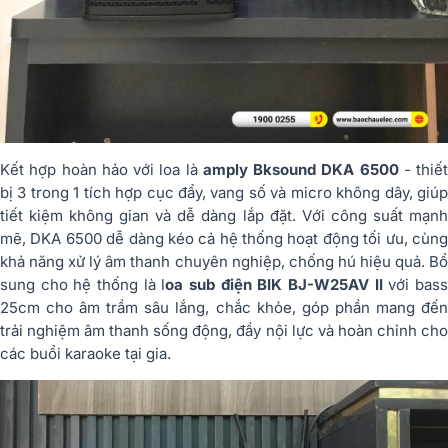
Kết hợp hoàn hảo với loa là
amply Bksound DKA 6500
- thiết
bị 3 trong 1 tích hợp cục đẩy, vang số và micro không dây, giúp
tiết kiệm không gian và dễ dàng lắp đặt. Với công suất mạnh
mẽ, DKA 6500 dễ dàng kéo cả hệ thống hoạt động tối ưu, cùng
khả năng xử lý âm thanh chuyên nghiệp, chống hú hiệu quả. Bổ
sung cho hệ thống là l
oa sub điện BIK BJ-W25AV II
với bas
25cm cho âm trầm sâu lắng, chắc khỏe, góp phần mang đến
trải nghiệm âm thanh sống động, đầy nội lực và hoàn chỉnh cho
các buổi karaoke tại gia.