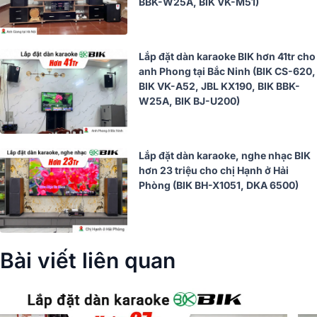
BBK-W25A, BIK VK-M51)
Lắp đặt dàn karaoke BIK hơn 41tr cho
anh Phong tại Bắc Ninh (BIK CS-620,
BIK VK-A52, JBL KX190, BIK BBK-
W25A, BIK BJ-U200)
Lắp đặt dàn karaoke, nghe nhạc BIK
hơn 23 triệu cho chị Hạnh ở Hải
Phòng (BIK BH-X1051, DKA 6500)
Bài viết liên quan