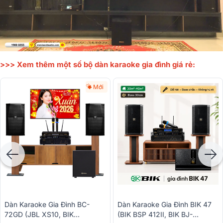
>>> Xem thêm một số bộ dàn karaoke gia đình giá rẻ:
Mới
Dàn Karaoke Gia Đình BC-
Dàn Karaoke Gia Đình BIK 47
72GD (JBL XS10, BIK
(BIK BSP 412II, BIK BJ-