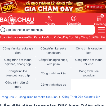
0
Trả góp
Đăng nhập
Giỏ hàng
Bạn tìm thiết bị âm thanh gì?
Loa Kéo
Loa Karaoke
Dàn Karaoke
Micro Không Dây
Cục Đẩy Công Suất
Dàn Hội
Công trình karaoke gia
Công trình karaoke
Công trình karaoke
đình
kinh doanh
box
Công trình âm thanh
Công trình nghe nhạc,
Công trình âm thanh
hội thảo, phòng họp
xem phim
hi-end
Công trình loa
Công trình Loa
Công trình Loa kéo
bluetooth cao cấp
soundbar
Công trình đèn sân
Công trình nhạc cụ
khấu
›
›
Công Trình Dàn Karaoke BIK
Trang Chủ
Công Trình Karaoke Gia Đình