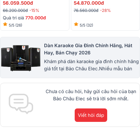
VM620A, BIK BPR-5800, BIK
W88PLUS, BIK VM830A, BIK
56.059.500đ
54.870.000đ
BJ-W25AV II,BIK BJ-U200)
BPR-5800, BIK BJ-U500II)
66.200.000đ
-15%
76.560.000đ
-28%
Quà trị giá
770.000đ
5/5
(26)
5/5
(32)
Dàn Karaoke Gia Đình Chính Hãng, Hát
Hay, Bán Chạy 2026
Khám phá dàn karaoke gia đình chính hãng
giá tốt tại Bảo Châu Elec.Nhiều mẫu bán
chạy từ JBL, BIK, RCF, Denon, Alto,
dBTechnologies, Philips Cao
Cấp.1900.0255
Chưa có câu hỏi, hãy gửi câu hỏi của bạn
Bảo Châu Elec sẽ trả lời sớm nhất.
Viết hỏi đáp