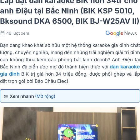
Lắp đặt dàn karaoke BIK hơn 34tr cho
anh Điệu tại Bắc Ninh (BIK KSP 5010,
Bksound DKA 6500, BIK BJ-W25AV II)
46 lượt xem
Bạn đang khao khát sở hữu một hệ thống karaoke gia đình chất
lượng, chuyên nghiệp, mang đến những trải nghiệm giải trí đỉnh
cao không thua kém các phòng hát kinh doanh? Anh Điệu tại
dàn karaoke
Bắc Ninh đã biến ước mơ đó thành hiện thực với
gia đình
BIK trị giá hơn 34 triệu đồng, được phối ghép và lắ
đặt trọn gói bởi Bảo Châu Elec!
Xem nhanh
(Mở rộng)