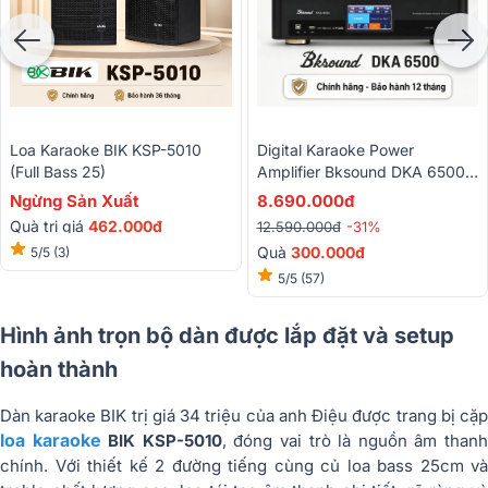
Loa Karaoke BIK KSP-5010
Digital Karaoke Power
(Full Bass 25)
Amplifier Bksound DKA 6500 (
2 Kênh, 450W, Kèm Micro
Ngừng Sản Xuất
8.690.000đ
Không Dây)
Quà trị giá
462.000đ
12.590.000đ
-31%
Quà
3
00.000đ
5/5
(3)
5/5
(57)
Hình ảnh trọn bộ dàn được lắp đặt và setup
hoàn thành
Dàn karaoke BIK trị giá 34 triệu của anh Điệu được trang bị cặp
loa karaoke
BIK KSP-5010
, đóng vai trò là nguồn âm than
chính. Với thiết kế 2 đường tiếng cùng củ loa bass 25cm và