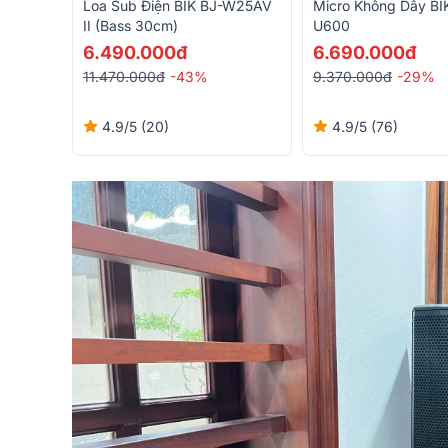
Loa Sub Điện BIK BJ-W25AV
Micro Không Dây BI
II (Bass 30cm)
U600
6.490.000đ
6.690.000đ
11.470.000đ
-43%
9.370.000đ
-29%
4.9/5
(20)
4.9/5
(76)