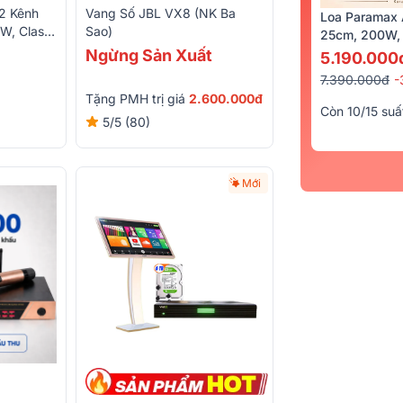
2 Kênh
Vang Số JBL VX8 (NK Ba
Loa Paramax 
W, Class
Sao)
25cm, 200W, 
Ngừng Sản Xuất
5.190.000
7.390.000đ
-
Tặng PMH trị giá
2.600.000đ
Còn 10/15 suấ
5/5
(80)
Mới