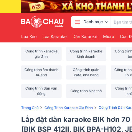
Danh mục
Loa Kéo
Loa Karaoke
Dàn Karaoke
Micro
Cục Đ
Công trình karaoke
Công trình karaoke
Công trìn
gia đình
kinh doanh
bo
Công trình âm thanh
Công trình quán
Công trình
hi-end
cafe, nhà hàng
Lou
Công trình Sân vận
Công trìn
Công trình Nhà thờ
động
kh
›
›
Công Trình Dàn Kar
Trang Chủ
Công Trình Karaoke Gia Đình
Lắp đặt dàn karaoke BIK hơn 70 
(BIK BSP 412II, BIK BPA-H102, J