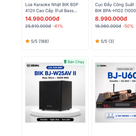
Cục Đẩy Công Suất 
Loa Karaoke Nhật BIK BSP
BIK BPA-H102 (1000
412II Cao Cấp (Full Bass
H)
30cm)
8.990.000đ
14.990.000đ
18.060.000đ
-50%
25.610.000đ
-41%
5/5
(3)
5/5
(188)
Bán Chạy