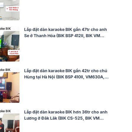
420A, BIK BPR-5600, BIK BJ-U200,
Bksound SW512)
Lắp đặt dàn karaoke BIK gần 47tr cho anh
Se ở Thanh Hóa (BIK BSP 412II, BIK VM
820A, BIK BPR-5600, BIK BJ-U600, BIK BJ-
W25AV...)
Lắp đặt dàn karaoke BIK gần 42tr cho chú
Hùng tại Hà Nội (BIK BSP 410II, VM630A,
BPR-5600, W66 Plus, BJ-U500)
Lắp đặt dàn karaoke BIK hơn 36tr cho anh
Lương ở Đăk Lăk (BIK CS-525, BIK VM
620A, Bksound KP600, BIK BJ-U200,
Bksound SW715)