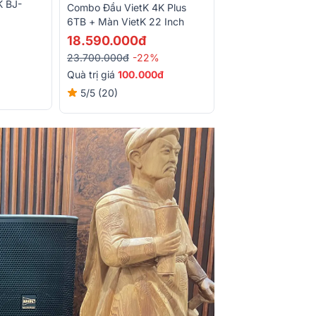
K BJ-
Combo Đầu VietK 4K Plus
6TB + Màn VietK 22 Inch
18.590.000đ
23.700.000đ
-22%
Quà trị giá
100.000đ
5/5
(20)