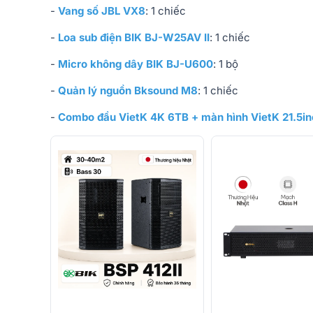
-
Vang số JBL VX8
: 1 chiếc
-
Loa sub điện BIK BJ-W25AV II
: 1 chiếc
-
Micro không dây BIK BJ-U600
: 1 bộ
-
Quản lý nguồn Bksound M8
: 1 chiếc
-
Combo đầu VietK 4K 6TB + màn hình VietK 21.5i