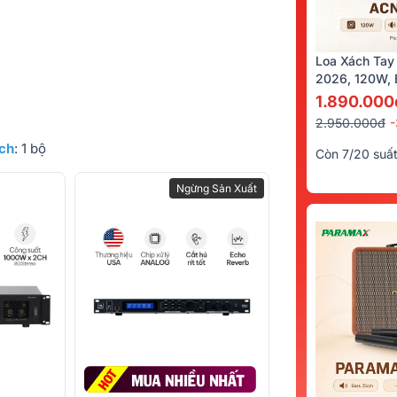
Loa Xách Tay
2026, 120W, B
Kèm 2 Tay Mi
1.890.000
2.950.000đ
nch
: 1 bộ
Còn 7/20 suấ
Ngừng Sản Xuất