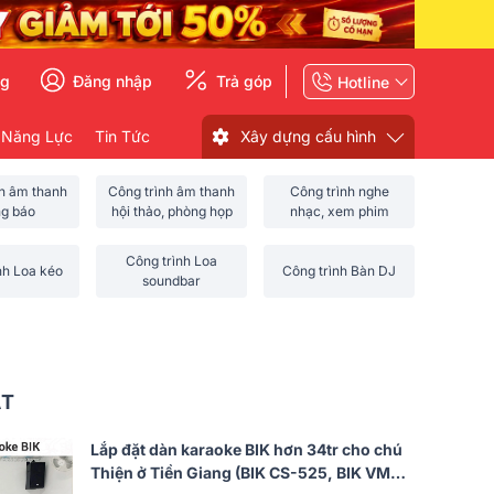
ng
Đăng nhập
Trả góp
Hotline
 Năng Lực
Tin Tức
Xây dựng cấu hình
nh âm thanh
Công trình âm thanh
Công trình nghe
ng báo
hội thảo, phòng họp
nhạc, xem phim
Công trình Loa
nh Loa kéo
Công trình Bàn DJ
soundbar
ẤT
Lắp đặt dàn karaoke BIK hơn 34tr cho chú
Thiện ở Tiền Giang (BIK CS-525, BIK VM