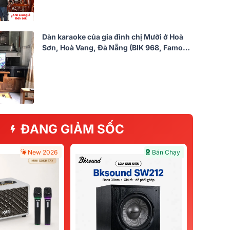
Dàn karaoke của gia đình chị Mười ở Hoà
Sơn, Hoà Vang, Đà Nẵng (BIK 968, Famous
3206, DSP9000, BCE UGX12)
ĐANG GIẢM SỐC
New 2026
Bán Chạy