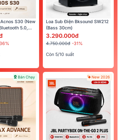
 Acnos S30 (New
Loa Sub Điện Bksound SW212
luetooth 5.0,
(bass 30cm)
cro)
đ
3.290.000đ
-36%
4.750.000đ
-31%
t
Còn 5/10 suất
Bán Chạy
New 2026