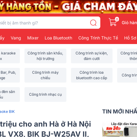
0
Giỏ hà
ẩy
Vang
Mixer
Loa Bluetooth
Công Trình Thực Tế
Hồ Sơ
h karaoke
Công trình sân khấu,
Công trình sự kiện,
Công trì
x
hội trường
đám cưới
thô
 Bar, Pub,
Công trình máy
Công trình loa
Công trì
nge
chiếu
bluetooth cao cấp
h đèn sân
Công trình nhạc cụ
ấu
TIN MỚI NH
aoke BIK
triệu cho anh Hà ở Hà Nội
BL VX8, BIK BJ-W25AV II,