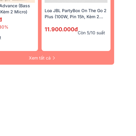
Advance (Bass
Loa JBL PartyBox On The Go 2
Kèm 2 Micro)
Plus (100W, Pin 15h, Kèm 2
đ
Micro)
30%
11.900.000đ
Còn 5/10 suất
t
Xem tất cả