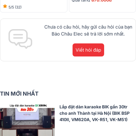
5/5
(32)
Chưa có câu hỏi, hãy gửi câu hỏi của bạn
Bảo Châu Elec sẽ trả lời sớm nhất.
Viết hỏi đáp
TIN MỚI NHẤT
Lắp đặt dàn karaoke BIK gần 30tr
cho anh Thành tại Hà Nội (BIK BSP
410II, VM620A, VK-R51, VK-M51)