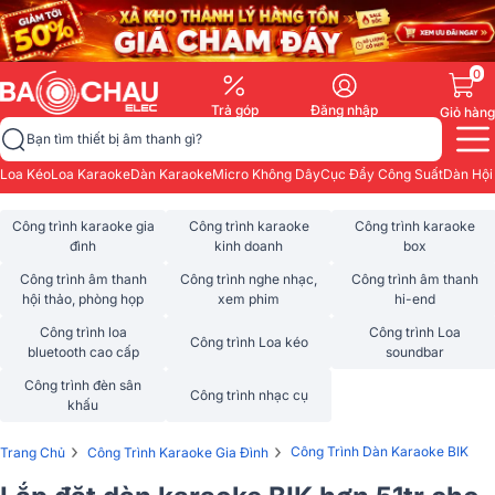
0
Trả góp
Đăng nhập
Giỏ hàng
Bạn tìm thiết bị âm thanh gì?
Loa Kéo
Loa Karaoke
Dàn Karaoke
Micro Không Dây
Cục Đẩy Công Suất
Dàn Hội
Công trình karaoke gia
Công trình karaoke
Công trình karaoke
đình
kinh doanh
box
Công trình âm thanh
Công trình nghe nhạc,
Công trình âm thanh
hội thảo, phòng họp
xem phim
hi-end
Công trình loa
Công trình Loa
Công trình Loa kéo
bluetooth cao cấp
soundbar
Công trình đèn sân
Công trình nhạc cụ
khấu
›
›
Công Trình Dàn Karaoke BIK
Trang Chủ
Công Trình Karaoke Gia Đình