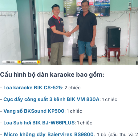
Cấu hình bộ dàn karaoke bao gồm:
Loa karaoke BIK CS-525
-
: 2 chiếc
Cục đẩy công suất 3 kênh BIK VM 830A
-
: 1 chiếc
Vang số BKSound KP500
-
: 1 chiếc
Loa Sub hơi BIK BJ-W66PLUS
-
: 1 chiếc
Micro không dây Baiervires BS9800
-
: 1 bộ (đầu thu và 