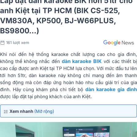
Lắp đặt dàn karaoke BIK hơn 51tr cho
anh Kiệt tại TP HCM (BIK CS-525,
VM830A, KP500, BJ-W66PLUS,
BS9800...)
161 lượt xem
Khi nói đến hệ thống karaoke chất lượng cao cho gia đình,
dàn karaoke BIK
không thể không nhắc đến
với các thiết b
cao cấp được anh Kiệt tại TP HCM lựa chọn. Với mức đầu tư lên
tới hơn 51tr, dàn karaoke này không chỉ mang đến âm thanh
sống động mà còn đáp ứng hoàn hảo nhu cầu giải trí của gia
dàn karaoke gia đìn
đình. Hãy cùng khám phá chi tiết bộ
được lắp đặt tại phòng khách của anh Kiệt.
Xem nhanh
(Mở rộng)