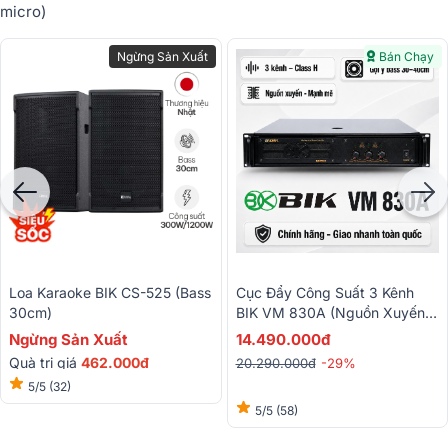
micro)
Ngừng Sản Xuất
Bán Chạy
Loa Karaoke BIK CS-525 (bass
Cục Đẩy Công Suất 3 Kênh
30cm)
BIK VM 830A (Nguồn Xuyến,
Class H)
Ngừng Sản Xuất
14.490.000đ
Quà trị giá
462.000đ
20.290.000đ
-29%
5/5
(32)
5/5
(58)