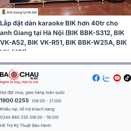
aoke JBL hơn 75tr cho
Lắp đặt 8 phò
ng Nai (JBL XS12, JBL V6,
quán GB Music
S12S, BIK BJ-U600)
25, Bksound 
Gọi đặt mua, giao hàng toàn quốc
1900 0255
(08:00 - 21:00)
Khiếu nại, hỗ trợ khách hàng:
0344 860 255
(08:00 - 18:00)
Hỗ Trợ Kỹ Thuật Bảo Hành:
Miền Bắc :
096 169 1633
Miền Nam:
086 551 3799