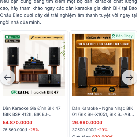
Nếu bạn cũng đang tìm kiếm một bộ dàn karaoke chất lượng
cao, hãy tham khảo ngay các dàn karaoke gia đình BIK tại Bảo
Châu Elec dưới đây để trải nghiệm âm thanh tuyệt vời ngay tại
ngôi nhà của mình.
Bán Chạy
Dàn Karaoke Gia Đình BIK 47
Dàn Karaoke - Nghe Nhạc BIK
(BIK BSP 412II, BIK BJ-
01 (BIK BH-X1051, BIK BJ-A88,
W88PLUS, BIK VM830A, BIK
BIK BJ-U200)
54.870.000đ
26.690.000đ
BPR-5800, BIK BJ-U500II)
76.560.000đ
-28%
37.500.000đ
-29%
Quà tặng
870.000đ