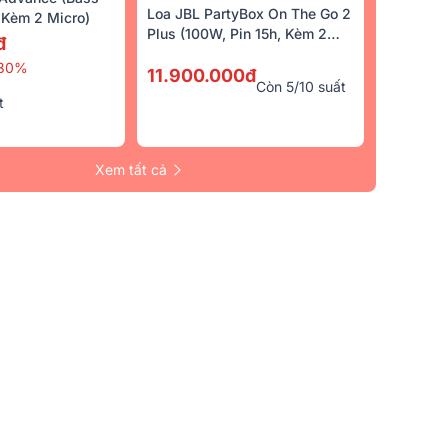
Loa JBL PartyBox On The Go 2
Kèm 2 Micro)
Plus (100W, Pin 15h, Kèm 2
đ
Micro)
30%
11.900.000đ
Còn 5/10 suất
t
Xem tất cả