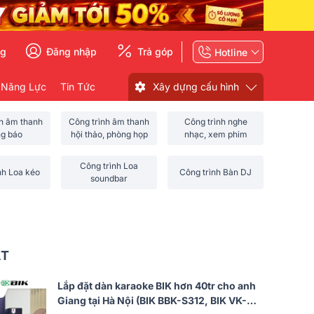
ng
Đăng nhập
Trả góp
Hotline
 Năng Lực
Tin Tức
Xây dựng cấu hình
nh âm thanh
Công trình âm thanh
Công trình nghe
ng báo
hội thảo, phòng họp
nhạc, xem phim
Công trình Loa
nh Loa kéo
Công trình Bàn DJ
soundbar
ẤT
Lắp đặt dàn karaoke BIK hơn 40tr cho anh
Giang tại Hà Nội (BIK BBK-S312, BIK VK-