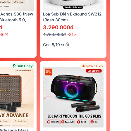
 Acnos S30 (New
Loa Sub Điện Bksound SW212
luetooth 5.0,
(bass 30cm)
cro)
đ
3.290.000đ
-36%
4.750.000đ
-31%
t
Còn 5/10 suất
Bán Chạy
New 2026
Advance (Bass