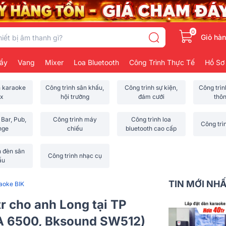
0
Giỏ hà
ẩy
Vang
Mixer
Loa Bluetooth
Công Trình Thực Tế
Hồ Sơ
h karaoke
Công trình sân khấu,
Công trình sự kiện,
Công trì
x
hội trường
đám cưới
thô
 Bar, Pub,
Công trình máy
Công trình loa
Công trì
nge
chiếu
bluetooth cao cấp
h đèn sân
Công trình nhạc cụ
ấu
TIN MỚI NH
aoke BIK
r cho anh Long tại TP
A 6500, Bksound SW512)