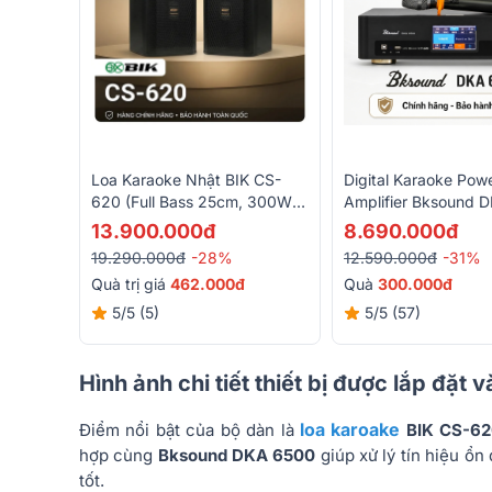
Loa Karaoke Nhật BIK CS-
Digital Karaoke Pow
620 (Full Bass 25cm, 300W
Amplifier Bksound 
RMS)
( 2 Kênh, 450W, Kè
13.900.000đ
8.690.000đ
Không Dây)
19.290.000đ
-28%
12.590.000đ
-31%
Quà trị giá
462.000đ
Quà
3
00.000đ
5/5
(5)
5/5
(57)
Hình ảnh chi tiết thiết bị được lắp đặt 
loa karoake
Điểm nổi bật của bộ dàn là
BIK CS-62
hợp cùng
Bksound DKA 6500
giúp xử lý tín hiệu ổn
tốt.