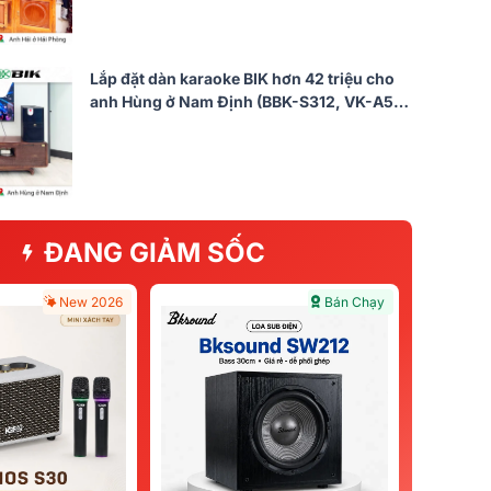
Lắp đặt dàn karaoke BIK hơn 42 triệu cho
anh Hùng ở Nam Định (BBK-S312, VK-A52,
BPR-5800, BBK-W25A, VK- M51)
ĐANG GIẢM SỐC
New 2026
Bán Chạy