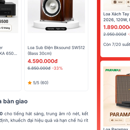
Loa Xách Tay
2026, 120W, B
Kèm 2 Tay Mi
1.890.000
2.950.000đ
Còn 7/20 suấ
er
Loa Sub Điện Bksound SW512
DKA 6500
(Bass 30cm)
m Micro
4.590.000đ
6.850.000đ
-33%
5/5
(60)
và bàn giao
0
cho tiếng hát sáng, trung âm rõ nét, kết
 định, khuếch đại hiệu quả và hạn chế hú rít
Loa Paramax 