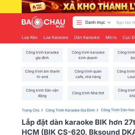
Danh mục
Loa Kéo
Loa Karaoke
Dàn Karaoke
Micro
Cục Đ
Công trình karaoke
Công trình karaoke
Công trìn
gia đình
kinh doanh
bo
Công trình âm thanh
Công trình quán
Công trình
hi-end
cafe, nhà hàng
Lou
Công trình Sân vận
Công trìn
Công trình Nhà thờ
động
kh
›
›
Công Trình Dàn Kar
Trang Chủ
Công Trình Karaoke Gia Đình
Lắp đặt dàn karaoke BIK hơn 27t
HCM (BIK CS-620, Bksound DK