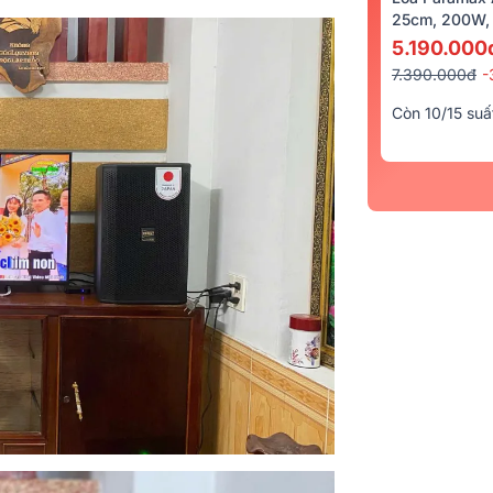
25cm, 200W, 
5.190.000
7.390.000đ
-
Còn 10/15 suấ