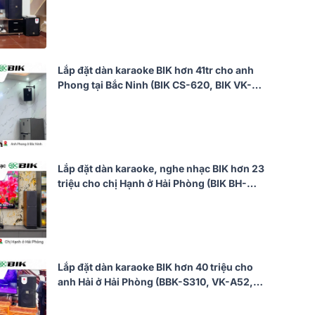
A52, BIK VK-R51, BIK BBK-W25A, BIK VK-
M51)
Lắp đặt dàn karaoke BIK hơn 41tr cho anh
Phong tại Bắc Ninh (BIK CS-620, BIK VK-
A52, JBL KX190, BIK BBK-W25A, BIK BJ-
U200)
Lắp đặt dàn karaoke, nghe nhạc BIK hơn 23
triệu cho chị Hạnh ở Hải Phòng (BIK BH-
X1051, DKA 6500)
Lắp đặt dàn karaoke BIK hơn 40 triệu cho
anh Hải ở Hải Phòng (BBK-S310, VK-A52,
VK-R51, BBK-W25A, VK- M51)