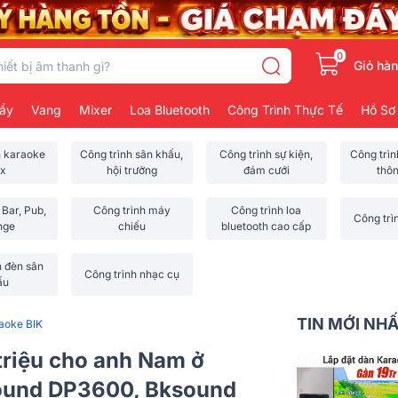
0
Giỏ hà
ẩy
Vang
Mixer
Loa Bluetooth
Công Trình Thực Tế
Hồ Sơ
h karaoke
Công trình sân khấu,
Công trình sự kiện,
Công trì
x
hội trường
đám cưới
thô
 Bar, Pub,
Công trình máy
Công trình loa
Công trì
nge
chiếu
bluetooth cao cấp
h đèn sân
Công trình nhạc cụ
ấu
TIN MỚI NH
aoke BIK
triệu cho anh Nam ở
sound DP3600, Bksound