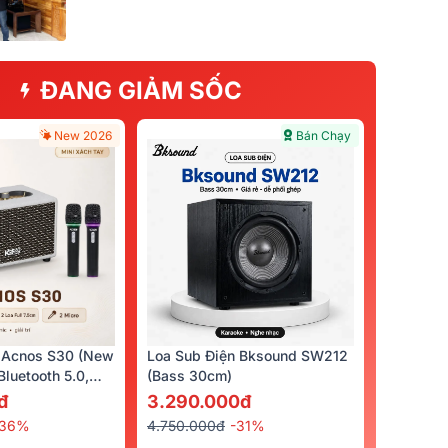
ĐANG GIẢM SỐC
New 2026
Bán Chạy
 Acnos S30 (New
Loa Sub Điện Bksound SW212
luetooth 5.0,
(bass 30cm)
cro)
đ
3.290.000đ
-36%
4.750.000đ
-31%