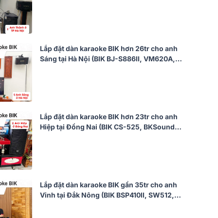
420A, Bksound KP500, Chân loa gỗ 70cm)
Lắp đặt dàn karaoke BIK hơn 26tr cho anh
Sáng tại Hà Nội (BIK BJ-S886II, VM620A,
KP500, SW212, BJ-U200)
Lắp đặt dàn karaoke BIK hơn 23tr cho anh
Hiệp tại Đồng Nai (BIK CS-525, BKSound
DKA 8500)
Lắp đặt dàn karaoke BIK gần 35tr cho anh
Vinh tại Đắk Nông (BIK BSP410II, SW512,
KP500, BJ-U200, VM620A)