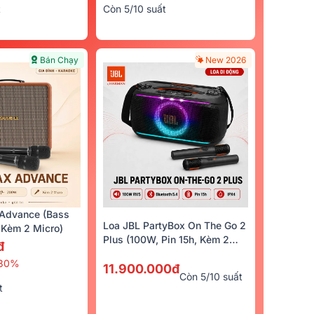
t
Còn 5/10 suất
Bán Chạy
New 2026
Advance (Bass
Loa JBL PartyBox On The Go 2
Kèm 2 Micro)
Plus (100W, Pin 15h, Kèm 2
đ
Micro)
30%
11.900.000đ
Còn 5/10 suất
t