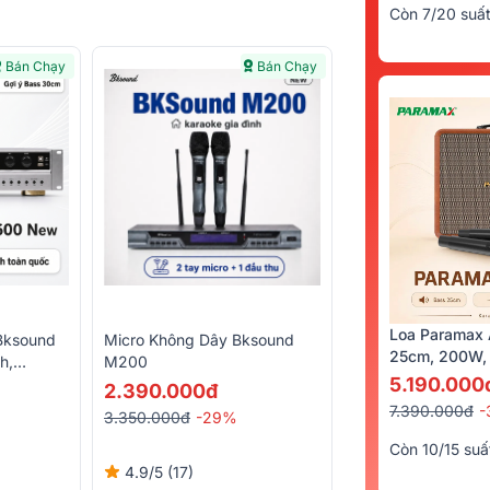
Còn 7/20 suấ
Bán Chạy
Bán Chạy
Loa Paramax 
Bksound
Micro Không Dây Bksound
25cm, 200W, 
h,
M200
5.190.000
luetooth)
2.390.000đ
7.390.000đ
-
3.350.000đ
-29%
Còn 10/15 suấ
4.9/5
(17)