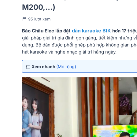
M200,...)
95 lượt xem
dàn karaoke BIK
Bảo Châu Elec lắp đặt
hơn 17 tri
giải pháp giải trí gia đình gọn gàng, tiết kiệm nhưng
dụng. Bộ dàn được phối ghép phù hợp không gian phò
hát karaoke và nghe nhạc giải trí hằng ngày.
Xem nhanh
(Mở rộng)