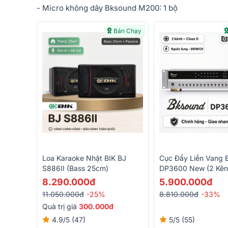
- Micro không dây Bksound M200: 1 bộ
Bán Chạy
Loa Karaoke Nhật BIK BJ
Cục Đẩy Liền Vang 
S886II (bass 25cm)
DP3600 New (2 Kên
600W/CH, Class D, B
8.290.000đ
5.900.000đ
11.050.000đ
-25%
8.810.000đ
-33%
Quà trị giá
300.000đ
4.9/5
(47)
5/5
(55)