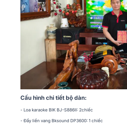
Cấu hình chi tiết bộ dàn:
- Loa karaoke BIK BJ-S886II: 2chiếc
- Đẩy liền vang Bksound DP3600: 1 chiếc