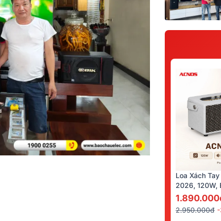
Loa Xách Tay
2026, 120W, B
Kèm 2 Tay Mi
1.890.000
2.950.000đ