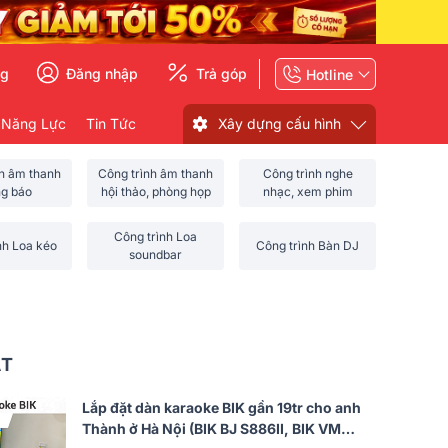
ng
Đăng nhập
Trả góp
Hotline
 Năng Lực
Tin Tức
Xây dựng cấu hình
nh âm thanh
Công trình âm thanh
Công trình nghe
ng báo
hội thảo, phòng họp
nhạc, xem phim
Công trình Loa
nh Loa kéo
Công trình Bàn DJ
soundbar
ẤT
Lắp đặt dàn karaoke BIK gần 19tr cho anh
Thành ở Hà Nội (BIK BJ S886II, BIK VM