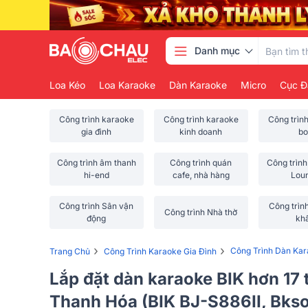
Danh mục
Loa Kéo
Loa Karaoke
Dàn Karaoke
Micro
Cục Đ
Công trình karaoke
Công trình karaoke
Công trìn
gia đình
kinh doanh
bo
Công trình âm thanh
Công trình quán
Công trình
hi-end
cafe, nhà hàng
Lou
Công trình Sân vận
Công trìn
Công trình Nhà thờ
động
kh
›
›
Công Trình Dàn Kar
Trang Chủ
Công Trình Karaoke Gia Đình
Lắp đặt dàn karaoke BIK hơn 17 
Thanh Hóa (BIK BJ-S886II, Bk