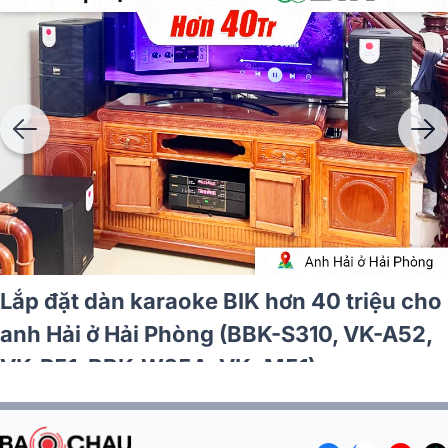
Lắp đặt dàn karaoke BIK hơn 40 triệu cho
anh Hải ở Hải Phòng (BBK-S310, VK-A52,
VK-R51, BBK-W25A, VK- M51)