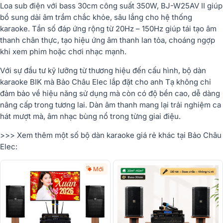
Loa sub điện với bass 30cm công suất 350W, BJ-W25AV II giúp
bổ sung dải âm trầm chắc khỏe, sâu lắng cho hệ thống
karaoke. Tần số đáp ứng rộng từ 20Hz – 150Hz giúp tái tạo âm
thanh chân thực, tạo hiệu ứng âm thanh lan tỏa, choáng ngợp
khi xem phim hoặc chơi nhạc mạnh.
Với sự đầu tư kỹ lưỡng từ thương hiệu đến cấu hình, bộ dàn
karaoke BIK mà Bảo Châu Elec lắp đặt cho anh Tạ không chỉ
đảm bảo về hiệu năng sử dụng mà còn có độ bền cao, dễ dàng
nâng cấp trong tương lai. Dàn âm thanh mang lại trải nghiệm ca
hát mượt mà, âm nhạc bùng nổ trong từng giai điệu.
>>> Xem thêm một số bộ dàn karaoke giá rẻ khác tại Bảo Châu
Elec:
Mới