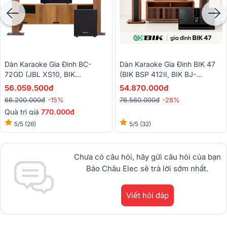
Dàn Karaoke Gia Đình BC-
Dàn Karaoke Gia Đình BIK 47
72GD (JBL XS10, BIK
(BIK BSP 412II, BIK BJ-
VM620A, BIK BPR-5800, BIK
W88PLUS, BIK VM830A, BIK
56.059.500đ
54.870.000đ
BJ-W25AV II,BIK BJ-U200)
BPR-5800, BIK BJ-U500II)
66.200.000đ
-15%
76.560.000đ
-28%
Quà trị giá
770.000đ
5/5
(26)
5/5
(32)
Chưa có câu hỏi, hãy gửi câu hỏi của bạn
Bảo Châu Elec sẽ trả lời sớm nhất.
Viết hỏi đáp