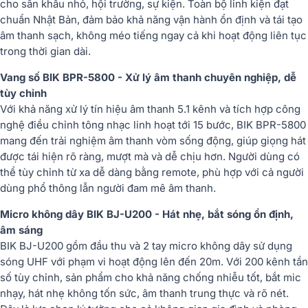
cho sân khấu nhỏ, hội trường, sự kiện. Toàn bộ linh kiện đạt
chuẩn Nhật Bản, đảm bảo khả năng vận hành ổn định và tái tạo
âm thanh sạch, không méo tiếng ngay cả khi hoạt động liên tục
trong thời gian dài.
Vang số BIK BPR-5800 - Xử lý âm thanh chuyên nghiệp, dễ
tùy chỉnh
Với khả năng xử lý tín hiệu âm thanh 5.1 kênh và tích hợp công
nghệ điều chỉnh tông nhạc linh hoạt tới 15 bước, BIK BPR-5800
mang đến trải nghiệm âm thanh vòm sống động, giúp giọng hát
được tái hiện rõ ràng, mượt mà và dễ chịu hơn. Người dùng có
thể tùy chỉnh từ xa dễ dàng bằng remote, phù hợp với cả người
dùng phổ thông lẫn người đam mê âm thanh.
Micro không dây BIK BJ-U200 - Hát nhẹ, bắt sóng ổn định,
âm sáng
BIK BJ-U200 gồm đầu thu và 2 tay micro không dây sử dụng
sóng UHF với phạm vi hoạt động lên đến 20m. Với 200 kênh tần
số tùy chỉnh, sản phẩm cho khả năng chống nhiễu tốt, bắt mic
nhạy, hát nhẹ không tốn sức, âm thanh trung thực và rõ nét.