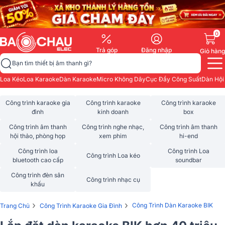
0
Trả góp
Đăng nhập
Giỏ hàng
Bạn tìm thiết bị âm thanh gì?
Loa Kéo
Loa Karaoke
Dàn Karaoke
Micro Không Dây
Cục Đẩy Công Suất
Dàn Hội
Công trình karaoke gia
Công trình karaoke
Công trình karaoke
đình
kinh doanh
box
Công trình âm thanh
Công trình nghe nhạc,
Công trình âm thanh
hội thảo, phòng họp
xem phim
hi-end
Công trình loa
Công trình Loa
Công trình Loa kéo
bluetooth cao cấp
soundbar
Công trình đèn sân
Công trình nhạc cụ
khấu
›
›
Công Trình Dàn Karaoke BIK
Trang Chủ
Công Trình Karaoke Gia Đình