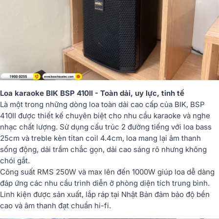
Loa karaoke BIK BSP 410II - Toàn dải, uy lực, tinh tế
Là một trong những dòng loa toàn dải cao cấp của BIK, BSP
410II được thiết kế chuyên biệt cho nhu cầu karaoke và nghe
nhạc chất lượng. Sử dụng cấu trúc 2 đường tiếng với loa bass
25cm và treble kèn titan coil 4.4cm, loa mang lại âm thanh
sống động, dải trầm chắc gọn, dải cao sáng rõ nhưng không
chói gắt.
Công suất RMS 250W và max lên đến 1000W giúp loa dễ dàng
đáp ứng các nhu cầu trình diễn ở phòng diện tích trung bình.
Linh kiện được sản xuất, lắp ráp tại Nhật Bản đảm bảo độ bền
cao và âm thanh đạt chuẩn hi-fi.