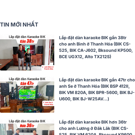
TIN MỚI NHẤT
Lắp đặt dàn karaoke BIK gần 38tr
cho anh Bình ở Thanh Hóa (BIK CS-
525, BIK CA-J602, Bksound KP500,
BCE UGX12, Alto TX212S)
Lắp đặt dàn karaoke BIK gần 47tr cho
anh Se ở Thanh Hóa (BIK BSP 412II,
BIK VM 820A, BIK BPR-5600, BIK BJ-
U600, BIK BJ-W25AV...)
Lắp đặt dàn karaoke BIK hơn 36tr
cho anh Lương ở Đăk Lăk (BIK CS-
525, BIK VM 620A, Bksound KP600,