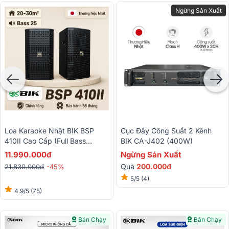
Ngừng Sản Xuất
Cục Đẩy Công Suất 2 Kênh
Loa Karaoke Nhật BIK BSP
BIK CA-J402 (400W)
410II Cao Cấp (Full Bass
25cm)
Ngừng Sản Xuất
11.990.000đ
Quà
200.000đ
21.830.000đ
-45%
5/5
(4)
4.9/5
(75)
Bán Chạy
Bán Chạy