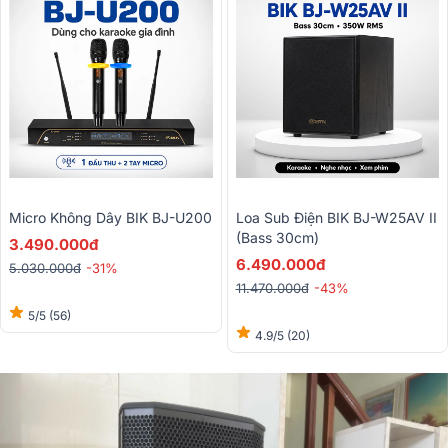
Micro Không Dây BIK BJ-U200
Loa Sub Điện BIK BJ-W25AV II
(Bass 30cm)
3.490.000đ
6.490.000đ
5.030.000đ
-31%
11.470.000đ
-43%
5/5
(56)
4.9/5
(20)