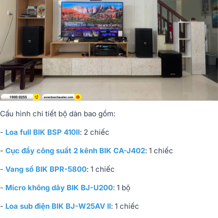
Cấu hình chi tiết bộ dàn bao gồm:
-
Loa full BIK BSP 410II
: 2 chiếc
-
Cục đẩy công suất 2 kênh BIK CA-J402
: 1 chiếc
-
Vang số BIK BPR-5800
: 1 chiếc
-
Micro không dây BIK BJ-U200
: 1 bộ
-
Loa sub điện BIK BJ-W25AV II
: 1 chiếc