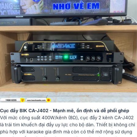
Cục đẩy BIK CA-J402 - Mạnh mẽ, ổn định và dễ phối ghép
Với mức công suất 400W/kênh (8Ω), cục đẩy 2 kênh CA-J402
là trái tim khuếch đại đầy uy lực cho bộ dàn. Thiết bị không chỉ
phù hợp với karaoke gia đình mà còn có thể mở rộng sử dụng