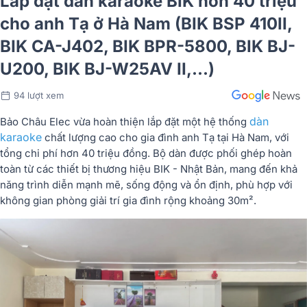
Lắp đặt dàn karaoke BIK hơn 40 triệu
cho anh Tạ ở Hà Nam (BIK BSP 410II,
BIK CA-J402, BIK BPR-5800, BIK BJ-
U200, BIK BJ-W25AV II,...)
94 lượt xem
dàn
Bảo Châu Elec vừa hoàn thiện lắp đặt một hệ thống
karaoke
chất lượng cao cho gia đình anh Tạ tại Hà Nam, với
tổng chi phí hơn 40 triệu đồng. Bộ dàn được phối ghép hoàn
toàn từ các thiết bị thương hiệu BIK - Nhật Bản, mang đến khả
năng trình diễn mạnh mẽ, sống động và ổn định, phù hợp với
không gian phòng giải trí gia đình rộng khoảng 30m².