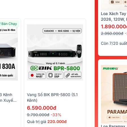
Loa Xách Tay
2026, 120W, B
Bán Chạy
Kèm 2 Tay Mi
1.890.000
2.950.000đ
Còn 7/20 suấ
3 Kênh
Vang Số BIK BPR-5800 (5.1
n Xuyến,
Kênh)
6.590.000đ
9.790.000đ
-33%
Quà trị giá
220.000đ
Loa Paramax 