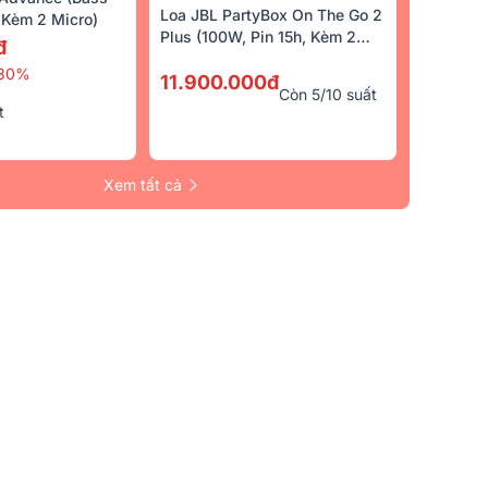
Loa JBL PartyBox On The Go 2
Kèm 2 Micro)
Plus (100W, Pin 15h, Kèm 2
đ
Micro)
30%
11.900.000đ
Còn 5/10 suất
t
Xem tất cả