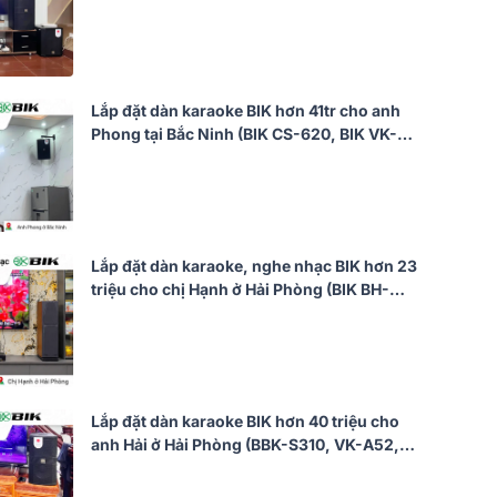
A52, BIK VK-R51, BIK BBK-W25A, BIK VK-
M51)
Lắp đặt dàn karaoke BIK hơn 41tr cho anh
Phong tại Bắc Ninh (BIK CS-620, BIK VK-
A52, JBL KX190, BIK BBK-W25A, BIK BJ-
U200)
Lắp đặt dàn karaoke, nghe nhạc BIK hơn 23
triệu cho chị Hạnh ở Hải Phòng (BIK BH-
X1051, DKA 6500)
Lắp đặt dàn karaoke BIK hơn 40 triệu cho
anh Hải ở Hải Phòng (BBK-S310, VK-A52,
VK-R51, BBK-W25A, VK- M51)