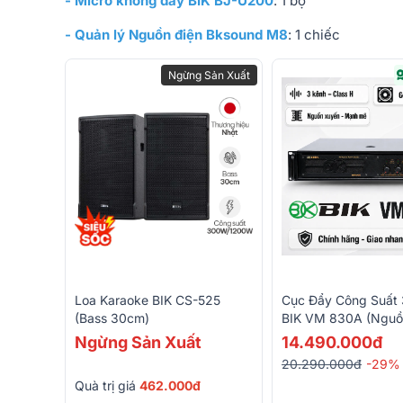
- Micro không dây BIK BJ-U200
: 1 bộ
- Quản lý Nguồn điện Bksound M8
: 1 chiếc
Ngừng Sản Xuất
Loa Karaoke BIK CS-525
Cục Đẩy Công Suất 
(bass 30cm)
BIK VM 830A (Nguồ
Class H)
Ngừng Sản Xuất
14.490.000đ
20.290.000đ
-29%
Quà trị giá
462.000đ