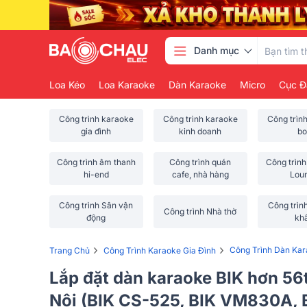
Danh mục
Loa Kéo
Loa Karaoke
Dàn Karaoke
Micro
Cục Đ
Công trình karaoke
Công trình karaoke
Công trìn
gia đình
kinh doanh
bo
Công trình âm thanh
Công trình quán
Công trình
hi-end
cafe, nhà hàng
Lou
Công trình Sân vận
Công trìn
Công trình Nhà thờ
động
kh
›
›
Công Trình Dàn Kar
Trang Chủ
Công Trình Karaoke Gia Đình
Lắp đặt dàn karaoke BIK hơn 56
Nội (BIK CS-525, BIK VM830A, 