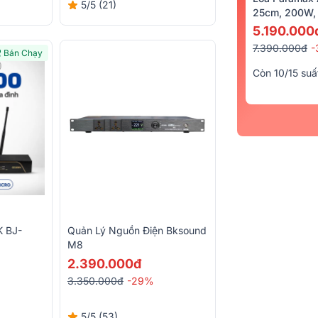
5/5
(21)
25cm, 200W, 
5.190.000
7.390.000đ
-
Bán Chạy
Còn 10/15 suấ
K BJ-
Quản Lý Nguồn Điện Bksound
M8
2.390.000đ
3.350.000đ
-29%
5/5
(53)