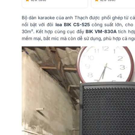
Bộ dàn karaoke của anh Thạch được phối ghép từ các
nổi bật với đôi
loa BIK CS-525
công suất lớn, cho
30m². Kết hợp cùng cục đẩy
BIK VM-830A
tích hợp
mềm mại, bắt mic mà còn dễ sử dụng, phù hợp cả người