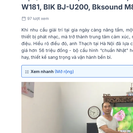
W181, BIK BJ-U200, Bksound M
97 lượt xem
Khi nhu cầu giải trí tại gia ngày càng nâng tầm, m
thiết bị phát nhạc, mà trở thành trung tâm cảm xúc, n
điệu. Hiểu rõ điều đó, anh Thạch tại Hà Nội đã lựa 
giá hơn 56 triệu đồng - bộ cấu hình “chuẩn Nhật” h
hay, thiết kế sang trọng và vận hành bền bỉ.
Xem nhanh
(Mở rộng)