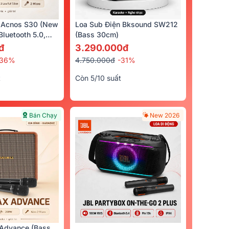
 Acnos S30 (New
Loa Sub Điện Bksound SW212
luetooth 5.0,
(bass 30cm)
cro)
đ
3.290.000đ
-36%
4.750.000đ
-31%
t
Còn 5/10 suất
Bán Chạy
New 2026
Advance (Bass