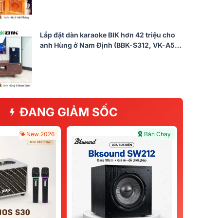
Lắp đặt dàn karaoke BIK hơn 42 triệu cho
anh Hùng ở Nam Định (BBK-S312, VK-A52,
BPR-5800, BBK-W25A, VK- M51)
ĐANG GIẢM SỐC
New 2026
Bán Chạy