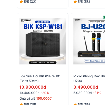
5/5
(32)
5/5
(58)
Loa Sub Hơi BIK KSP-W181
Micro Không Dây BI
(bass 50cm)
U200
13.900.000đ
3.490.000đ
19.460.000đ
-29%
5.030.000đ
-31%
Quà trị giá
160.000đ
5/5
(35)
5/5
(56)