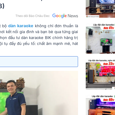
8)
Theo dõi Bảo Châu Elec
dàn karaoke
ột bộ
không chỉ đơn thuần là
ơi kết nối gia đình và bạn bè qua từng giai
chọn đầu tư dàn karaoke BIK chính hãng trị
ội tụ đầy đủ yếu tố: chất âm mạnh mẽ, hát