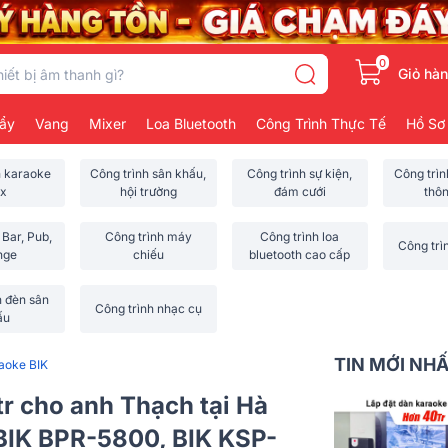
0
Giỏ hà
ẩy
Vang
Mixer
Loa Bluetooth
Công Trình Thực Tế
Hồ Sơ
h karaoke
Công trình sân khấu,
Công trình sự kiện,
Công trì
x
hội trường
đám cưới
thô
 Bar, Pub,
Công trình máy
Công trình loa
Công trì
nge
chiếu
bluetooth cao cấp
h đèn sân
Công trình nhạc cụ
ấu
TIN MỚI NH
aoke BIK
tr cho anh Thạch tại Hà
BIK BPR-5800, BIK KSP-