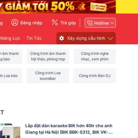
ng
Đăng nhập
Trả góp
Hotline
 Năng Lực
Tin Tức
Xây dựng cấu hình
nh âm thanh
Công trình âm thanh
Công trình nghe
ng báo
hội thảo, phòng họp
nhạc, xem phim
Công trình Loa
nh Loa kéo
Công trình Bàn DJ
soundbar
ẤT
Lắp đặt dàn karaoke BIK hơn 40tr cho anh
Giang tại Hà Nội (BIK BBK-S312, BIK VK-