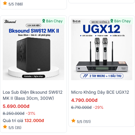
5/5
(188)
Bán Chạy
Bán Chạy
Loa Sub Điện Bksound SW612
Micro Không Dây BCE UGX12
MK II (Bass 30cm, 300W)
4.790.000đ
5.690.000đ
6.710.000đ
-29%
8.250.000đ
-31%
Quà trị giá
132.000đ
5/5
(151)
5/5
(35)