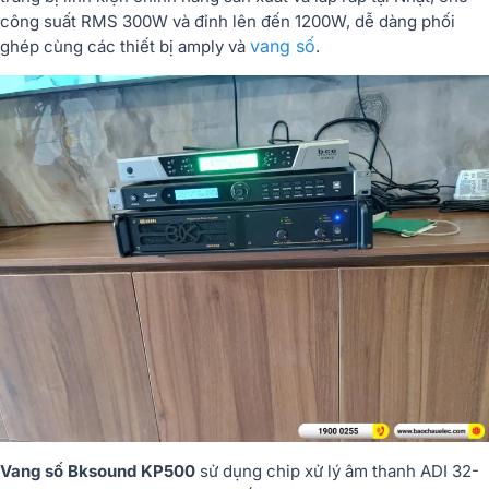
công suất RMS 300W và đỉnh lên đến 1200W, dễ dàng phối
vang số
ghép cùng các thiết bị amply và
.
Vang số Bksound KP500
sử dụng chip xử lý âm thanh ADI 32-