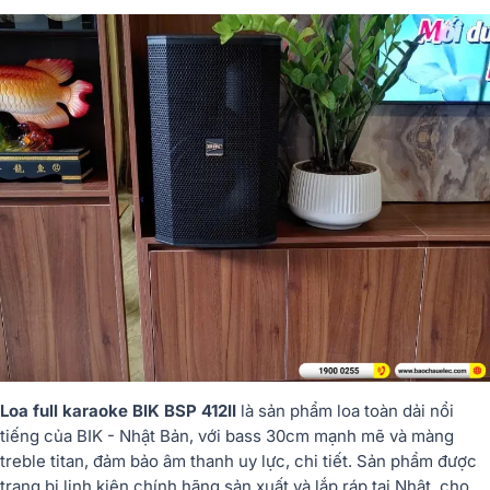
Loa full karaoke BIK BSP 412II
là sản phẩm loa toàn dải nổi
tiếng của BIK - Nhật Bản, với bass 30cm mạnh mẽ và màng
treble titan, đảm bảo âm thanh uy lực, chi tiết. Sản phẩm được
trang bị linh kiện chính hãng sản xuất và lắp ráp tại Nhật, cho