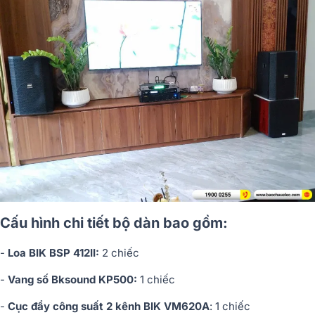
Cấu hình chi tiết bộ dàn bao gồm:
-
Loa BIK BSP 412II:
2 chiếc
-
Vang số Bksound KP500:
1 chiếc
-
Cục đẩy công suất 2 kênh BIK VM620A
: 1 chiếc