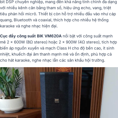
bit DSP chuyên nghiệp, mang đến khả năng tinh chỉnh đa dạng
với nhiều kênh cân bằng tham số, hiệu ứng echo, vang, triệt
tiêu phản hồi micrô. Thiết bị còn hỗ trợ nhiều đầu vào như cáp
quang, Bluetooth và coaxial, thích hợp cho nhiều hệ thống
karaoke và nghe nhạc hiện đại.
Cục đẩy công suất BIK VM620A
nổi bật với công suất mạnh
mẽ 2 x 600W (8Ω stereo) hoặc 2 x 900W (4Ω stereo), tích hợp
biến áp nguồn xuyến và mạch Class H cho độ bền cao, ít sinh
nhiệt, khuếch đại âm thanh mạnh mẽ và ổn định, phù hợp cả
cho hát karaoke, nghe nhạc lẫn các sân khấu hội trường.