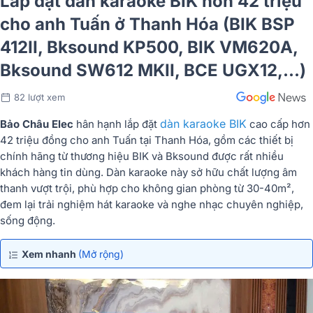
Lắp đặt dàn karaoke BIK hơn 42 triệu
cho anh Tuấn ở Thanh Hóa (BIK BSP
412II, Bksound KP500, BIK VM620A,
Bksound SW612 MKII, BCE UGX12,...)
82 lượt xem
dàn karaoke BIK
Bảo Châu Elec
hân hạnh lắp đặt
cao cấp hơn
42 triệu đồng cho anh Tuấn tại Thanh Hóa, gồm các thiết bị
chính hãng từ thương hiệu BIK và Bksound được rất nhiều
khách hàng tin dùng. Dàn karaoke này sở hữu chất lượng âm
thanh vượt trội, phù hợp cho không gian phòng từ 30-40m²,
đem lại trải nghiệm hát karaoke và nghe nhạc chuyên nghiệp,
sống động.
Xem nhanh
(Mở rộng)