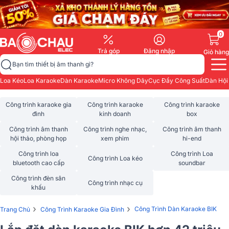
0
Trả góp
Đăng nhập
Giỏ hàng
Bạn tìm thiết bị âm thanh gì?
Loa Kéo
Loa Karaoke
Dàn Karaoke
Micro Không Dây
Cục Đẩy Công Suất
Dàn Hội
Công trình karaoke gia
Công trình karaoke
Công trình karaoke
đình
kinh doanh
box
Công trình âm thanh
Công trình nghe nhạc,
Công trình âm thanh
hội thảo, phòng họp
xem phim
hi-end
Công trình loa
Công trình Loa
Công trình Loa kéo
bluetooth cao cấp
soundbar
Công trình đèn sân
Công trình nhạc cụ
khấu
›
›
Công Trình Dàn Karaoke BIK
Trang Chủ
Công Trình Karaoke Gia Đình