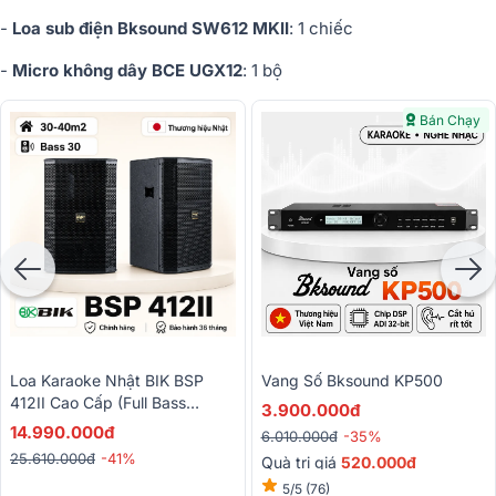
-
Loa sub điện Bksound SW612 MKII
: 1 chiếc
-
Micro không dây BCE UGX12
: 1 bộ
Bán Chạy
Loa Karaoke Nhật BIK BSP
Vang Số Bksound KP500
412II Cao Cấp (Full Bass
3.900.000đ
30cm)
14.990.000đ
6.010.000đ
-35%
25.610.000đ
-41%
Quà trị giá
520.000đ
5/5
(76)