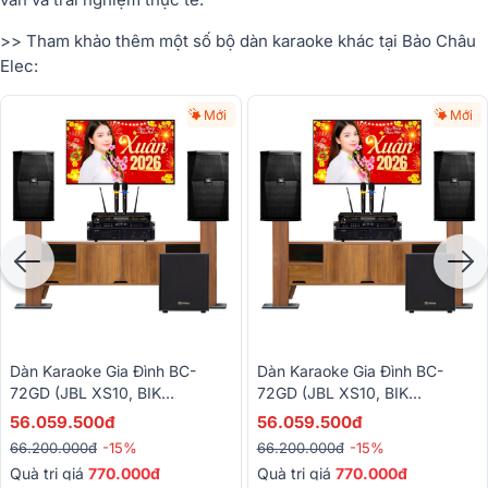
>> Tham khảo thêm một số bộ dàn karaoke khác tại Bảo Châu
Elec:
Mới
Mới
Dàn Karaoke Gia Đình BC-
Dàn Karaoke Gia Đình BC-
72GD (JBL XS10, BIK
72GD (JBL XS10, BIK
VM620A, BIK BPR-5800, BIK
VM620A, BIK BPR-5800, BIK
56.059.500đ
56.059.500đ
BJ-W25AV II,BIK BJ-U200)
BJ-W25AV II,BIK BJ-U200)
66.200.000đ
-15%
66.200.000đ
-15%
Quà trị giá
770.000đ
Quà trị giá
770.000đ