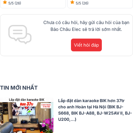
5/5
(26)
5/5
(26)
Chưa có câu hỏi, hãy gửi câu hỏi của bạn
Bảo Châu Elec sẽ trả lời sớm nhất.
Viết hỏi đáp
TIN MỚI NHẤT
Lắp đặt dàn karaoke BIK hơn 37tr
cho anh Hoàn tại Hà Nội (BIK BJ-
S668, BIK BJ-A88, BJ-W25AV II, BJ-
U200,…)