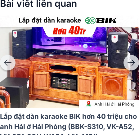
Bài viết liên quan
Lắp đặt dàn karaoke BIK hơn 40 triệu cho
anh Hải ở Hải Phòng (BBK-S310, VK-A52,
VK-R51, BBK-W25A, VK- M51)