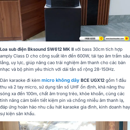
Loa sub điện Bksound SW612 MK II
với bass 30cm tích hợp
amply Class D cho công suất lên đến 600W, tái tạo âm trầm sâu
lắng, uy lực, giúp nâng cao trải nghiệm âm thanh cho các bản
nhạc và bộ phim yêu thích với dải tần số rộng 28-150Hz.
micro không dây
Dàn karaoke đi kèm
BCE UGX12
gồm 1 đầu
thu và 2 tay micro, sử dụng tần số UHF ổn định, khả năng thu
sóng xa đến 100m, chất âm trong trẻo, khỏe khoắn, cùng các
tính năng cảm biến tiết kiệm pin và chống nhiễu âm thanh lạ,
đáp ứng hoàn hảo nhu cầu hát karaoke gia đình, kinh doanh hay
sự kiện sân khấu.